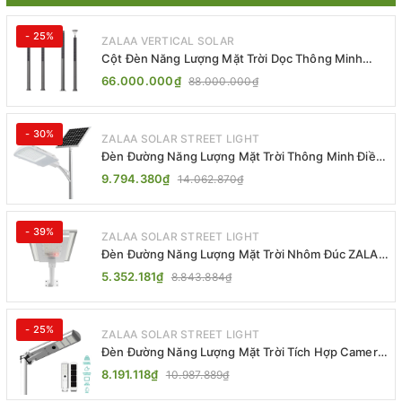
- 25%
ZALAA VERTICAL SOLAR
Cột Đèn Năng Lượng Mặt Trời Dọc Thông Minh
ZSR-YYDS-360 | ZALAA Jsc
66.000.000₫
88.000.000₫
- 30%
ZALAA SOLAR STREET LIGHT
Đèn Đường Năng Lượng Mặt Trời Thông Minh Điều
Khiển MPPT ZL-GMX01 ZALAA
9.794.380₫
14.062.870₫
- 39%
ZALAA SOLAR STREET LIGHT
Đèn Đường Năng Lượng Mặt Trời Nhôm Đúc ZALAA
ZL-BWH Cao Cấp IP65
5.352.181₫
8.843.884₫
- 25%
ZALAA SOLAR STREET LIGHT
Đèn Đường Năng Lượng Mặt Trời Tích Hợp Camera
ZALAA ZL-BJ04-CCTV (80W, IP65)
8.191.118₫
10.987.889₫