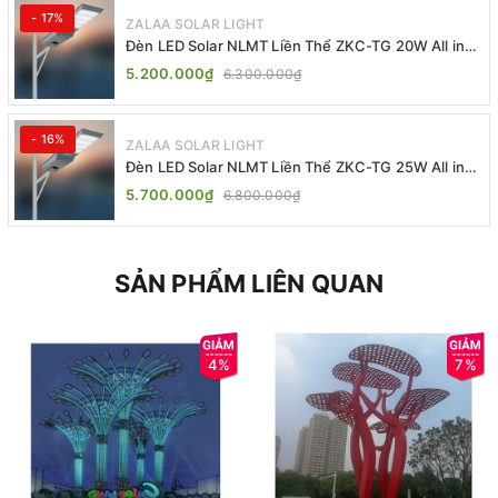
- 17%
ZALAA SOLAR LIGHT
Đèn LED Solar NLMT Liền Thể ZKC-TG 20W All in
One | ZALAA Street Light
5.200.000₫
6.300.000₫
- 16%
ZALAA SOLAR LIGHT
Đèn LED Solar NLMT Liền Thể ZKC-TG 25W All in
One | ZALAA Street Light
5.700.000₫
6.800.000₫
SẢN PHẨM LIÊN QUAN
4%
7%