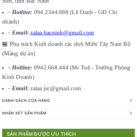
Sơn, tỉnh Bắc Ninh
- Hotline:
094.2344.888 (Lê Oanh - GĐ Chi
nhánh)
- Email:
zalaa.bacninh@gmail.com
🏪
Phụ trách Kinh doanh các tỉnh Miền Tây Nam Bộ
(Mảng dự án)
- Hotline:
0942.668.444 (Mr Tuệ - Trưởng Phòng
Kinh Doanh)
- Email:
zalaa.jsc@gmail.com
DANH SÁCH CỬA HÀNG
NHẬN XÉT SẢN PHẨM
SẢN PHẨM ĐƯỢC ƯU THÍCH