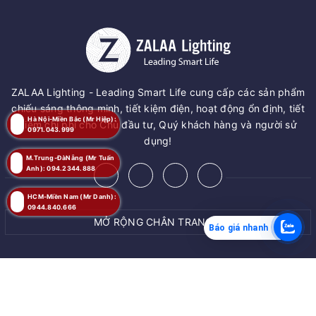
ZALAA Lighting - Leading Smart Life cung cấp các sản phẩm
chiếu sáng thông minh, tiết kiệm điện, hoạt động ổn định, tiết
Hà Nội-Miền Bắc (Mr Hiệp):
kiệm chi phí cho Chủ đầu tư, Quý khách hàng và người sử
0971.043.999
dụng!
M.Trung-ĐàNẵng (Mr Tuấn
Anh): 094.2344.888
HCM-Miền Nam (Mr Danh):
0944.840.666
MỞ RỘNG CHÂN TRANG
Báo giá nhanh
MUA NGAY
© Bản quyền thuộc về
ZALAA JSC
Giao hàng tận nơi
Cung cấp bởi
ZALAA