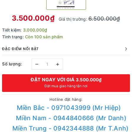
3.500.000₫
6.500.000₫
Giá thị trường:
Tiết kiệm:
3.000.000₫
Tình trạng:
Còn 100 sản phẩm
ĐẶC ĐIỂM NỔI BẬT
–
+
Số lượng:
ĐẶT NGAY VỚI GIÁ
3.500.000₫
Đặt mua giao hàng tận nơi
Hotline đặt hàng:
Miền Bắc - 0971043999 (Mr Hiệp)
Miền Nam - 0944840666 (Mr Danh)
Miền Trung - 0942344888 (Mr T.Anh)