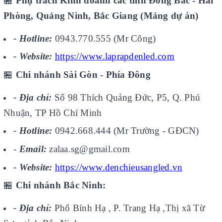
🏪
Phụ trách Kinh doanh các tỉnh Đông Bắc - Hải
Phòng, Quảng Ninh, Bắc Giang (Mảng dự án)
- Hotline:
0943.770.555 (Mr Công)
- Website:
https://www.laprapdenled.com
🏪
Chi nhánh Sài Gòn - Phía Đông
- Địa chỉ:
Số 98 Thích Quảng Đức, P5, Q. Phú
Nhuận, TP Hồ Chí Minh
- Hotline:
0942.668.444 (Mr Trường - GĐCN)
-
Email:
zalaa.sg@gmail.com
- Website:
https://www.denchieusangled.vn
🏪
Chi nhánh Bắc Ninh:
- Địa chỉ:
Phố Bính Hạ , P. Trang Hạ ,Thị xã Từ