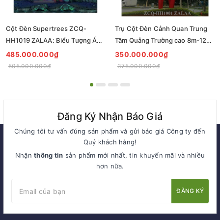
Cột Đèn Supertrees ZCQ-
Trụ Cột Đèn Cảnh Quan Trung
HH1019 ZALAA: Biểu Tượng Ánh
Tâm Quảng Trường cao 8m-12m
Sáng Cho Đại Đô Thị
ZCQ-HH1001 ZALAA Fortune
485.000.000₫
350.000.000₫
Tree Series
505.000.000₫
375.000.000₫
Đăng Ký Nhận Báo Giá
Chúng tôi tư vấn đúng sản phẩm và gửi báo giá Công ty đến
Quý khách hàng!
Nhận
thông tin
sản phẩm mới nhất, tin khuyến mãi và nhiều
hơn nữa.
ĐĂNG KÝ