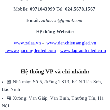
Mobile:
0971043999
Tel:
024.5678.1567
Email
:
zalaa.vn@gmail.com
Hệ thống Website:
www.zalaa.vn
-
www.denchieusangled.vn
www.giacongdenled.com
-
www.laprapdenled.com
Hệ thống VP và chi nhánh:
🏪
Nhà máy: Số 5, đường TS13, KCN Tiên Sơn,
Bắc Ninh
🏪
Xưởng: Văn Giáp, Văn Bình, Thường Tín, Hà
Nội