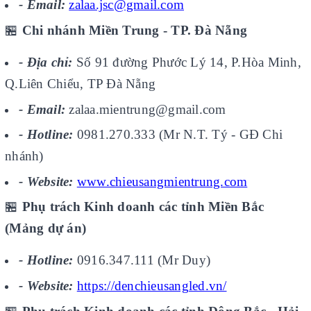
- Email:
zalaa.jsc@gmail.com
🏪
Chi nhánh Miền Trung - TP. Đà Nẵng
- Địa chỉ:
Số 91 đường Phước Lý 14, P.Hòa Minh,
Q.Liên Chiểu, TP Đà Nẵng
- Email:
zalaa.mientrung@gmail.com
- Hotline:
0981.270.333 (Mr N.T. Tý - GĐ Chi
nhánh)
- Website:
www.chieusangmientrung.com
🏪
Phụ trách Kinh doanh các tỉnh Miền Bắc
(Mảng dự án)
- Hotline:
0916.347.111 (Mr Duy)
- Website:
https://denchieusangled.vn/