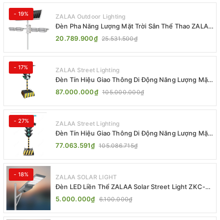
- 19%
ZALAA Outdoor Lighting
Đèn Pha Năng Lượng Mặt Trời Sân Thể Thao ZALAA
Jsc Chống Nước IP65 Cao Cấp
20.789.900₫
25.531.500₫
- 17%
ZALAA Street Lighting
Đèn Tín Hiệu Giao Thông Di Động Năng Lượng Mặt
Trời ZALAA ZL-300A-D
87.000.000₫
105.000.000₫
- 27%
ZALAA Street Lighting
Đèn Tín Hiệu Giao Thông Di Động Năng Lượng Mặt
Trời ZALAA ZL-409300C
77.063.591₫
105.086.715₫
- 18%
ZALAA SOLAR LIGHT
Đèn LED Liền Thể ZALAA Solar Street Light ZKC-
TG 20W 25W 30W All In One
5.000.000₫
6.100.000₫