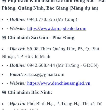
🏪
Phụ trách Kinh doanh các tỉnh Đông Bắc - Hải
Phòng, Quảng Ninh, Bắc Giang (Mảng dự án)
- Hotline:
0943.770.555 (Mr Công)
- Website:
https://www.laprapdenled.com
🏪
Chi nhánh Sài Gòn - Phía Đông
- Địa chỉ:
Số 98 Thích Quảng Đức, P5, Q. Phú
Nhuận, TP Hồ Chí Minh
- Hotline:
0942.668.444 (Mr Trường - GĐCN)
-
Email:
zalaa.sg@gmail.com
- Website:
https://www.denchieusangled.vn
🏪
Chi nhánh Bắc Ninh:
- Địa chỉ:
Phố Bính Hạ , P. Trang Hạ ,Thị xã Từ