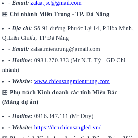
- Email:
zalaa.jsc@gmail.com
🏪
Chi nhánh Miền Trung - TP. Đà Nẵng
- Địa chỉ:
Số 91 đường Phước Lý 14, P.Hòa Minh,
Q.Liên Chiểu, TP Đà Nẵng
- Email:
zalaa.mientrung@gmail.com
- Hotline:
0981.270.333 (Mr N.T. Tý - GĐ Chi
nhánh)
- Website:
www.chieusangmientrung.com
🏪
Phụ trách Kinh doanh các tỉnh Miền Bắc
(Mảng dự án)
- Hotline:
0916.347.111 (Mr Duy)
- Website:
https://denchieusangled.vn/