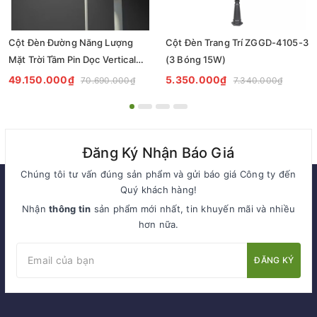
Cột Đèn Đường Năng Lượng
Cột Đèn Trang Trí ZGGD-4105-3
Mặt Trời Tầm Pin Dọc Vertical
(3 Bóng 15W)
Solar Light ZSR-13 Smart City
49.150.000₫
5.350.000₫
70.690.000₫
7.340.000₫
Đăng Ký Nhận Báo Giá
Chúng tôi tư vấn đúng sản phẩm và gửi báo giá Công ty đến
Quý khách hàng!
Nhận
thông tin
sản phẩm mới nhất, tin khuyến mãi và nhiều
hơn nữa.
ĐĂNG KÝ