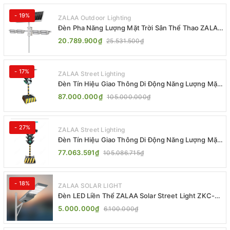
- 19%
ZALAA Outdoor Lighting
Đèn Pha Năng Lượng Mặt Trời Sân Thể Thao ZALAA
Jsc Chống Nước IP65 Cao Cấp
20.789.900₫
25.531.500₫
- 17%
ZALAA Street Lighting
Đèn Tín Hiệu Giao Thông Di Động Năng Lượng Mặt
Trời ZALAA ZL-300A-D
87.000.000₫
105.000.000₫
- 27%
ZALAA Street Lighting
Đèn Tín Hiệu Giao Thông Di Động Năng Lượng Mặt
Trời ZALAA ZL-409300C
77.063.591₫
105.086.715₫
- 18%
ZALAA SOLAR LIGHT
Đèn LED Liền Thể ZALAA Solar Street Light ZKC-
TG 20W 25W 30W All In One
5.000.000₫
6.100.000₫