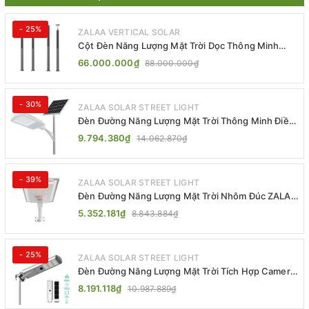
- 25%
ZALAA VERTICAL SOLAR
Cột Đèn Năng Lượng Mặt Trời Dọc Thông Minh
ZSR-YYDS-360 | ZALAA Jsc
66.000.000₫
88.000.000₫
- 30%
ZALAA SOLAR STREET LIGHT
Đèn Đường Năng Lượng Mặt Trời Thông Minh Điều
Khiển MPPT ZL-GMX01 ZALAA
9.794.380₫
14.062.870₫
- 39%
ZALAA SOLAR STREET LIGHT
Đèn Đường Năng Lượng Mặt Trời Nhôm Đúc ZALAA
ZL-BWH Cao Cấp IP65
5.352.181₫
8.843.884₫
- 25%
ZALAA SOLAR STREET LIGHT
Đèn Đường Năng Lượng Mặt Trời Tích Hợp Camera
ZALAA ZL-BJ04-CCTV (80W, IP65)
8.191.118₫
10.987.889₫