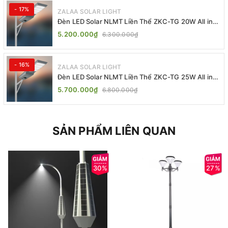
- 17%
ZALAA SOLAR LIGHT
Đèn LED Solar NLMT Liền Thể ZKC-TG 20W All in
One | ZALAA Street Light
5.200.000₫
6.300.000₫
- 16%
ZALAA SOLAR LIGHT
Đèn LED Solar NLMT Liền Thể ZKC-TG 25W All in
One | ZALAA Street Light
5.700.000₫
6.800.000₫
SẢN PHẨM LIÊN QUAN
30%
27%