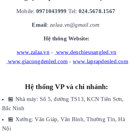
Mobile:
0971043999
Tel:
024.5678.1567
Email
:
zalaa.vn@gmail.com
Hệ thống Website:
www.zalaa.vn
-
www.denchieusangled.vn
www.giacongdenled.com
-
www.laprapdenled.com
Hệ thống VP và chi nhánh:
🏪
Nhà máy: Số 5, đường TS13, KCN Tiên Sơn,
Bắc Ninh
🏪
Xưởng: Văn Giáp, Văn Bình, Thường Tín, Hà
Nội