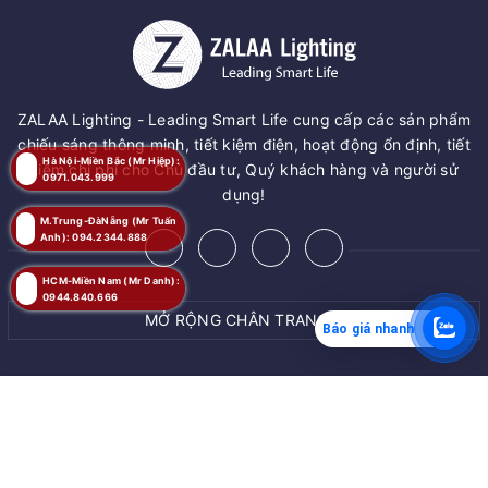
ZALAA Lighting - Leading Smart Life cung cấp các sản phẩm
chiếu sáng thông minh, tiết kiệm điện, hoạt động ổn định, tiết
Hà Nội-Miền Bắc (Mr Hiệp):
kiệm chi phí cho Chủ đầu tư, Quý khách hàng và người sử
0971.043.999
dụng!
M.Trung-ĐàNẵng (Mr Tuấn
Anh): 094.2344.888
HCM-Miền Nam (Mr Danh):
0944.840.666
MỞ RỘNG CHÂN TRANG
Báo giá nhanh
MUA NGAY
© Bản quyền thuộc về
ZALAA JSC
Giao hàng tận nơi
Cung cấp bởi
ZALAA