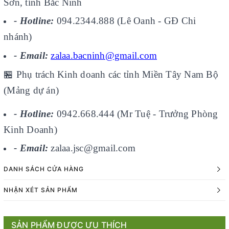
Sơn, tỉnh Bắc Ninh
- Hotline:
094.2344.888 (Lê Oanh - GĐ Chi
nhánh)
- Email:
zalaa.bacninh@gmail.com
🏪
Phụ trách Kinh doanh các tỉnh Miền Tây Nam Bộ
(Mảng dự án)
- Hotline:
0942.668.444 (Mr Tuệ - Trưởng Phòng
Kinh Doanh)
- Email:
zalaa.jsc@gmail.com
DANH SÁCH CỬA HÀNG
NHẬN XÉT SẢN PHẨM
SẢN PHẨM ĐƯỢC ƯU THÍCH