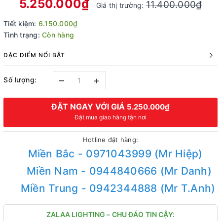
5.250.000₫
11.400.000₫
Giá thị trường:
Tiết kiệm:
6.150.000₫
Tình trạng:
Còn hàng
ĐẶC ĐIỂM NỔI BẬT
–
+
Số lượng:
ĐẶT NGAY VỚI GIÁ
5.250.000₫
Đặt mua giao hàng tận nơi
Hotline đặt hàng:
Miền Bắc - 0971043999 (Mr Hiệp)
Miền Nam - 0944840666 (Mr Danh)
Miền Trung - 0942344888 (Mr T.Anh)
ZALAA LIGHTING – CHU ĐÁO TIN CẬY: