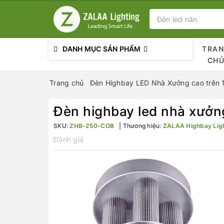
DANH MỤC SẢN PHẨM
TRA
CH
Trang chủ
Đèn Highbay LED Nhà Xưởng cao trên
Đèn highbay led nhà xư
SKU:
ZHB-250-COB
Thương hiệu:
ZALAA Highbay Lig
Đánh giá