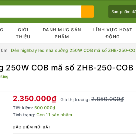
Sản phẩm đ
NG
GIỚI
DANH MỤC SẢN
LĨNH VỰC HOẠT
Ủ
THIỆU
PHẨM
ĐỘNG
 10m
Đèn highbay led nhà xưởng 250W COB mã số ZHB-250-C
ởng 250W COB mã số ZHB-250-COB
Bạn chưa xem sản phẩm nào
hting
2.350.000₫
2.850.000₫
Giá thị trường:
Tiết kiệm:
500.000₫
Tình trạng:
Còn 11 sản phẩm
ĐẶC ĐIỂM NỔI BẬT