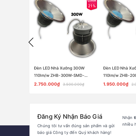
21%
Đèn LED Nhà Xưởng 300W
Đèn LED Nhà Xư
110lm/w ZHB-300W-SMD-
110lm/w ZHB-2
ZALAA | Full Philips 33000lm
ZALAA | Full Phil
2.750.000₫
1.950.000₫
3.500.000₫
2.
Đăng Ký Nhận Báo Giá
Nhận
t
nhiều 
Chúng tôi tư vấn đúng sản phẩm và gửi
báo giá Công ty đến Quý khách hàng!