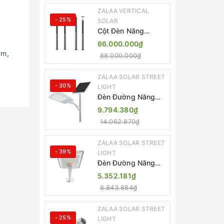
ZALAA VERTICAL
- 25%
SOLAR
Cột Đèn Năng
Lượng Mặt Trời Dọc
66.000.000₫
Thông Minh ZSR-
ăm,
88.000.000₫
YYDS-360 | ZALAA
Jsc
ZALAA SOLAR STREET
- 30%
LIGHT
Đèn Đường Năng
Lượng Mặt Trời
9.794.380₫
Thông Minh Điều
14.062.870₫
Khiển MPPT ZL-
GMX01 ZALAA
ZALAA SOLAR STREET
- 39%
LIGHT
Đèn Đường Năng
Lượng Mặt Trời
5.352.181₫
Nhôm Đúc ZALAA
8.843.884₫
ZL-BWH Cao Cấp
IP65
ZALAA SOLAR STREET
- 25%
LIGHT