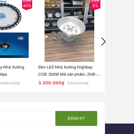
40%
9%
ay Nhà Xưởng
Đèn LED Nhà Xưởng Highbay
Đèn led highb
lips
COB 300W Mã sản phẩm: ZHB-
B cảm biến án
300-COB
Lighting 100w
3.200.000₫
1.870.000₫
5.060.000₫
3.500.000₫
ĐĂNG KÝ