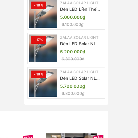
ZALAA SOLAR LIGHT
- 18%
Đèn LED Liền Thể
ZALAA Solar Street
5.000.000₫
Light ZKC-TG 20W
6.100.000₫
25W 30W All In One
ZALAA SOLAR LIGHT
- 17%
Đèn LED Solar NLMT
Liền Thể ZKC-TG
5.200.000₫
20W All in One |
6.300.000₫
ZALAA Street Light
ZALAA SOLAR LIGHT
- 16%
Đèn LED Solar NLMT
Liền Thể ZKC-TG
5.700.000₫
25W All in One |
6.800.000₫
ZALAA Street Light