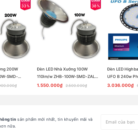
33%
38%
ởng 200W
Đèn LED Nhà Xưởng 100W
Đèn LED Highb
00W-SMD-
110lm/w ZHB-100W-SMD-ZALAA
UFO B 240w Phi
ips 22000lm
| Full Philips 11000lm
1.550.000₫
3.036.000₫
900.000₫
2.500.000₫
hông tin
sản phẩm mới nhất, tin khuyến mãi và
hơn nữa.