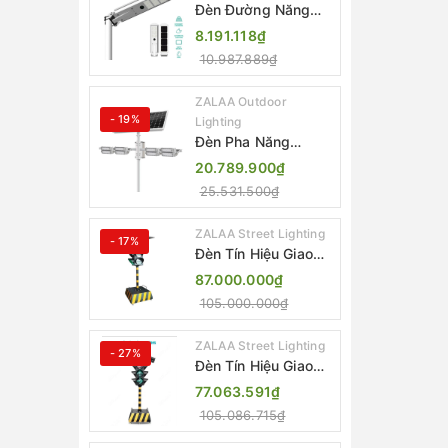
Đèn Đường Năng
Lượng Mặt Trời Tích
8.191.118₫
Hợp Camera ZALAA
10.987.889₫
ZL-BJ04-CCTV
(80W, IP65)
ZALAA Outdoor
- 19%
Lighting
Đèn Pha Năng
Lượng Mặt Trời Sân
20.789.900₫
Thể Thao ZALAA
25.531.500₫
Jsc Chống Nước
IP65 Cao Cấp
ZALAA Street Lighting
- 17%
Đèn Tín Hiệu Giao
Thông Di Động Năng
87.000.000₫
Lượng Mặt Trời
105.000.000₫
ZALAA ZL-300A-D
ZALAA Street Lighting
- 27%
Đèn Tín Hiệu Giao
Thông Di Động Năng
77.063.591₫
Lượng Mặt Trời
105.086.715₫
ZALAA ZL-409300C