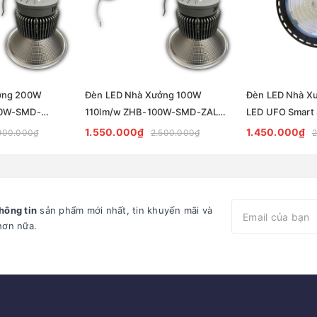
ởng 200W
Đèn LED Nhà Xưởng 100W
Đèn LED Nhà X
00W-SMD-
110lm/w ZHB-100W-SMD-ZALAA
LED UFO Smart 
ips 22000lm
| Full Philips 11000lm
Model ZUFO-B
1.550.000₫
1.450.000₫
900.000₫
2.500.000₫
2
hông tin
sản phẩm mới nhất, tin khuyến mãi và
hơn nữa.