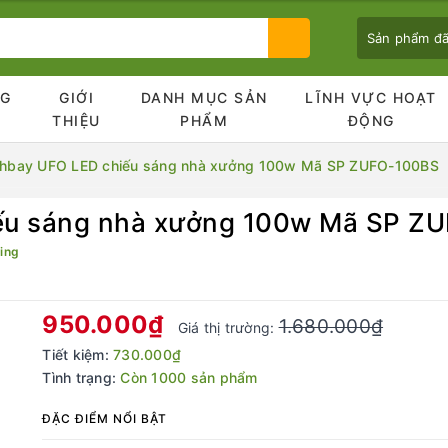
Sản phẩm đ
NG
GIỚI
DANH MỤC SẢN
LĨNH VỰC HOẠT
Ủ
THIỆU
PHẨM
ĐỘNG
ghbay UFO LED chiếu sáng nhà xưởng 100w Mã SP ZUFO-100BS
ếu sáng nhà xưởng 100w Mã SP Z
Bạn chưa xem sản phẩm nào
ing
950.000₫
1.680.000₫
Giá thị trường:
Tiết kiệm:
730.000₫
Tình trạng:
Còn 1000 sản phẩm
ĐẶC ĐIỂM NỔI BẬT