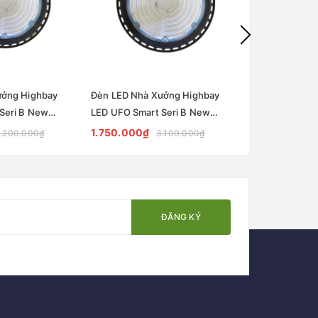
ưởng Highbay
Đèn LED Nhà Xưởng Highbay
Đèn LED Nhà 
Seri B New
LED UFO Smart Seri B New
LED UFO Smart
5 100W
Model ZUFO-B5 150W
Model ZUFO-
1.750.000₫
1.750.000₫
.200.000₫
3.100.000₫
ĐĂNG KÝ