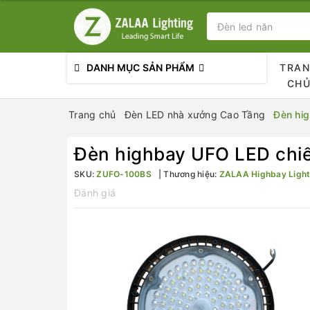
DANH MỤC SẢN PHẨM
TRA
CH
Trang chủ
Đèn LED nhà xưởng Cao Tầng
Đèn hi
Đèn highbay UFO LED chi
SKU:
ZUFO-100BS
Thương hiệu:
ZALAA Highbay Light
Đánh giá