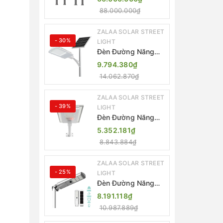
Thông Minh ZSR-
88.000.000₫
YYDS-360 | ZALAA
Jsc
ZALAA SOLAR STREET
- 30%
LIGHT
Đèn Đường Năng
Lượng Mặt Trời
9.794.380₫
Thông Minh Điều
14.062.870₫
Khiển MPPT ZL-
GMX01 ZALAA
ZALAA SOLAR STREET
- 39%
LIGHT
Đèn Đường Năng
Lượng Mặt Trời
5.352.181₫
Nhôm Đúc ZALAA
8.843.884₫
ZL-BWH Cao Cấp
IP65
ZALAA SOLAR STREET
- 25%
LIGHT
Đèn Đường Năng
Lượng Mặt Trời Tích
8.191.118₫
Hợp Camera ZALAA
10.987.889₫
ZL-BJ04-CCTV
(80W, IP65)