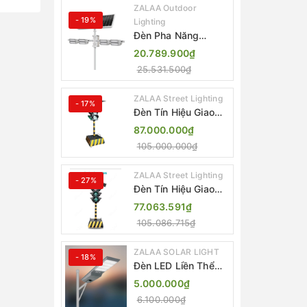
ZALAA Outdoor
- 19%
Lighting
Đèn Pha Năng
Lượng Mặt Trời Sân
20.789.900₫
Thể Thao ZALAA
25.531.500₫
Jsc Chống Nước
IP65 Cao Cấp
ZALAA Street Lighting
- 17%
Đèn Tín Hiệu Giao
Thông Di Động Năng
87.000.000₫
Lượng Mặt Trời
105.000.000₫
ZALAA ZL-300A-D
ZALAA Street Lighting
- 27%
Đèn Tín Hiệu Giao
Thông Di Động Năng
77.063.591₫
Lượng Mặt Trời
105.086.715₫
ZALAA ZL-409300C
ZALAA SOLAR LIGHT
- 18%
Đèn LED Liền Thể
ZALAA Solar Street
5.000.000₫
Light ZKC-TG 20W
6.100.000₫
25W 30W All In One