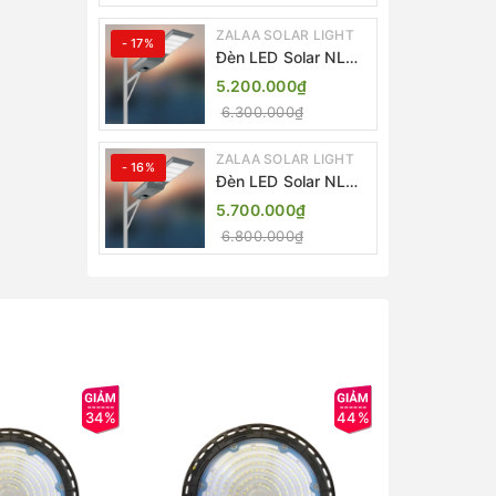
ZALAA SOLAR LIGHT
- 17%
Đèn LED Solar NLMT
Liền Thể ZKC-TG
5.200.000₫
20W All in One |
6.300.000₫
ZALAA Street Light
ZALAA SOLAR LIGHT
- 16%
Đèn LED Solar NLMT
Liền Thể ZKC-TG
5.700.000₫
25W All in One |
6.800.000₫
ZALAA Street Light
34%
44%