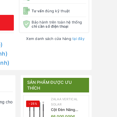
Tư vấn
đúng kỹ thuật
Bảo hành trên toàn hệ thống
chỉ cần số điện thoại
Xem danh sách cửa hàng
tại đây
)
nh)
Anh)
SẢN PHẨM ĐƯỢC ƯU
THÍCH
ZALAA VERTICAL
ng cho
- 25%
SOLAR
Cột Đèn Năng
Lượng Mặt Trời Dọc
66.000.000₫