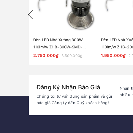
Đèn LED Nhà Xưởng 300W
Đèn LED Nhà Xư
110lm/w ZHB-300W-SMD-
110lm/w ZHB-2
ZALAA | Full Philips 33000lm
ZALAA | Full Phil
2.750.000₫
1.950.000₫
3.500.000₫
2.
Đăng Ký Nhận Báo Giá
Nhận
t
nhiều 
Chúng tôi tư vấn đúng sản phẩm và gửi
báo giá Công ty đến Quý khách hàng!