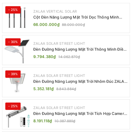
- 25%
ZALAA VERTICAL SOLAR
Cột Đèn Năng Lượng Mặt Trời Dọc Thông Minh
ZSR-YYDS-360 | ZALAA Jsc
66.000.000₫
88.000.000₫
- 30%
ZALAA SOLAR STREET LIGHT
Đèn Đường Năng Lượng Mặt Trời Thông Minh Điều
Khiển MPPT ZL-GMX01 ZALAA
9.794.380₫
14.062.870₫
- 39%
ZALAA SOLAR STREET LIGHT
Đèn Đường Năng Lượng Mặt Trời Nhôm Đúc ZALAA
ZL-BWH Cao Cấp IP65
5.352.181₫
8.843.884₫
- 25%
ZALAA SOLAR STREET LIGHT
Đèn Đường Năng Lượng Mặt Trời Tích Hợp Camera
ZALAA ZL-BJ04-CCTV (80W, IP65)
8.191.118₫
10.987.889₫