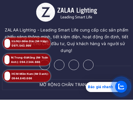
ZALAA Lighting - Leading Smart Life cung cấp các sản phẩm
chiếu sáng thông minh, tiết kiệm điện, hoạt động ổn định, tiết
Hà Nội-Miền Bắc (Mr Hiệp):
kiệm chi phí cho Chủ đầu tư, Quý khách hàng và người sử
0971.043.999
dụng!
M.Trung-ĐàNẵng (Mr Tuấn
Anh): 094.2344.888
HCM-Miền Nam (Mr Danh):
0944.840.666
MỞ RỘNG CHÂN TRANG
Báo giá nhanh
MUA NGAY
© Bản quyền thuộc về
ZALAA JSC
Giao hàng tận nơi
Cung cấp bởi
ZALAA