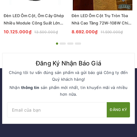
Đèn LED Ôm Cột, Ôm Cây Ghép
Đèn LED Ôm Cột Trụ Tròn Tòa
Nhiều Module Công Suất Lớn
Nhà Cao Tầng 72W-108W Chiếu
84W-126W Chiếu Sáng Ngoại
Sáng Cảnh Quan Ngoài Trời Mã
10.125.000₫
8.692.000₫
13.500.000₫
11.590.000₫
Thất Ngoài Trời Mã SP ZRC-7-
SP ZRC-6-3000 Zalaa
3000 Zalaa
Đăng Ký Nhận Báo Giá
Chúng tôi tư vấn đúng sản phẩm và gửi báo giá Công ty đến
Quý khách hàng!
Nhận
thông tin
sản phẩm mới nhất, tin khuyến mãi và nhiều
hơn nữa.
ĐĂNG KÝ