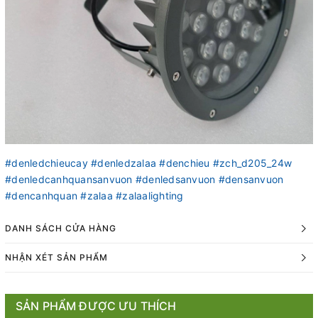
#denledchieucay
#denledzalaa
#denchieu
#zch_d205_24w
#denledcanhquansanvuon
#denledsanvuon
#densanvuon
#dencanhquan
#zalaa
#zalaalighting
DANH SÁCH CỬA HÀNG
NHẬN XÉT SẢN PHẨM
SẢN PHẨM ĐƯỢC ƯU THÍCH