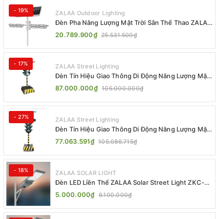
- 19%
ZALAA Outdoor Lighting
Đèn Pha Năng Lượng Mặt Trời Sân Thể Thao ZALAA
Jsc Chống Nước IP65 Cao Cấp
20.789.900₫
25.531.500₫
- 17%
ZALAA Street Lighting
Đèn Tín Hiệu Giao Thông Di Động Năng Lượng Mặt
Trời ZALAA ZL-300A-D
87.000.000₫
105.000.000₫
- 27%
ZALAA Street Lighting
Đèn Tín Hiệu Giao Thông Di Động Năng Lượng Mặt
Trời ZALAA ZL-409300C
77.063.591₫
105.086.715₫
- 18%
ZALAA SOLAR LIGHT
Đèn LED Liền Thể ZALAA Solar Street Light ZKC-
TG 20W 25W 30W All In One
5.000.000₫
6.100.000₫