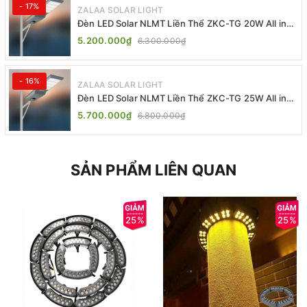
- 17%
ZALAA SOLAR LIGHT
Đèn LED Solar NLMT Liền Thể ZKC-TG 20W All in
One | ZALAA Street Light
5.200.000₫
6.300.000₫
- 16%
ZALAA SOLAR LIGHT
Đèn LED Solar NLMT Liền Thể ZKC-TG 25W All in
One | ZALAA Street Light
5.700.000₫
6.800.000₫
SẢN PHẨM LIÊN QUAN
25%
25%