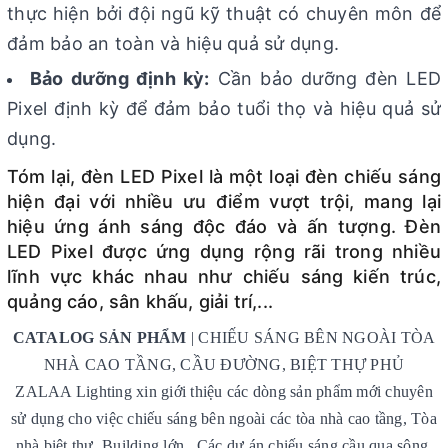
thực hiện bởi đội ngũ kỹ thuật có chuyên môn để
đảm bảo an toàn và hiệu quả sử dụng.
Bảo dưỡng định kỳ:
Cần bảo dưỡng đèn LED
Pixel định kỳ để đảm bảo tuổi thọ và hiệu quả sử
dụng.
Tóm lại, đèn LED Pixel là một loại đèn chiếu sáng
hiện đại với nhiều ưu điểm vượt trội, mang lại
hiệu ứng ánh sáng độc đáo và ấn tượng. Đèn
LED Pixel được ứng dụng rộng rãi trong nhiều
lĩnh vực khác nhau như chiếu sáng kiến trúc,
quảng cáo, sân khấu, giải trí,...
CATALOG SẢN PHẨM
| CHIẾU SÁNG BÊN NGOÀI TÒA
NHÀ CAO TẦNG, CẦU ĐƯỜNG, BIỆT THỰ PHỦ
ZALAA Lighting xin giới thiệu các dòng sản phẩm mới chuyên
sử dụng cho việc chiếu sáng bên ngoài các tòa nhà cao tầng, Tòa
nhà biệt thự, Building lớn...Các dự án chiếu sáng cầu qua sông,