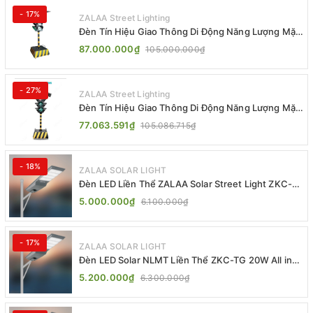
- 17%
ZALAA Street Lighting
Đèn Tín Hiệu Giao Thông Di Động Năng Lượng Mặt
Trời ZALAA ZL-300A-D
87.000.000₫
105.000.000₫
- 27%
ZALAA Street Lighting
Đèn Tín Hiệu Giao Thông Di Động Năng Lượng Mặt
Trời ZALAA ZL-409300C
77.063.591₫
105.086.715₫
- 18%
ZALAA SOLAR LIGHT
Đèn LED Liền Thể ZALAA Solar Street Light ZKC-
TG 20W 25W 30W All In One
5.000.000₫
6.100.000₫
- 17%
ZALAA SOLAR LIGHT
Đèn LED Solar NLMT Liền Thể ZKC-TG 20W All in
One | ZALAA Street Light
5.200.000₫
6.300.000₫