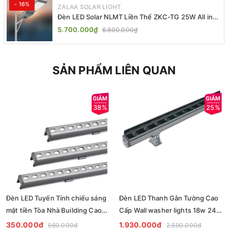
- 16%
ZALAA SOLAR LIGHT
Đèn LED Solar NLMT Liền Thể ZKC-TG 25W All in
One | ZALAA Street Light
5.700.000₫
6.800.000₫
SẢN PHẨM LIÊN QUAN
38%
25%
Đèn LED Tuyến Tính chiếu sáng
Đèn LED Thanh Gắn Tường Cao
mặt tiền Tòa Nhà Building Cao
Cấp Wall washer lights 18w 24w
Tầng có lập trình DMX512 Rgb
ZKB-WS060 - Facade lighting
350.000₫
1.930.000₫
560.000₫
2.590.000₫