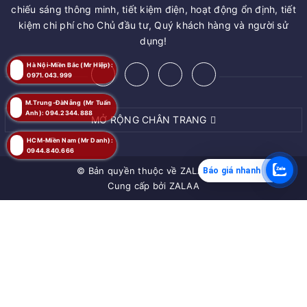
chiếu sáng thông minh, tiết kiệm điện, hoạt động ổn định, tiết
kiệm chi phí cho Chủ đầu tư, Quý khách hàng và người sử
dụng!
Hà Nội-Miền Bắc (Mr Hiệp):
0971.043.999
M.Trung-ĐàNẵng (Mr Tuấn
Anh): 094.2344.888
MỞ RỘNG CHÂN TRANG
HCM-Miền Nam (Mr Danh):
0944.840.666
© Bản quyền thuộc về
ZALAA JSC
Báo giá nhanh
Cung cấp bởi
ZALAA
MUA NGAY
Giao hàng tận nơi