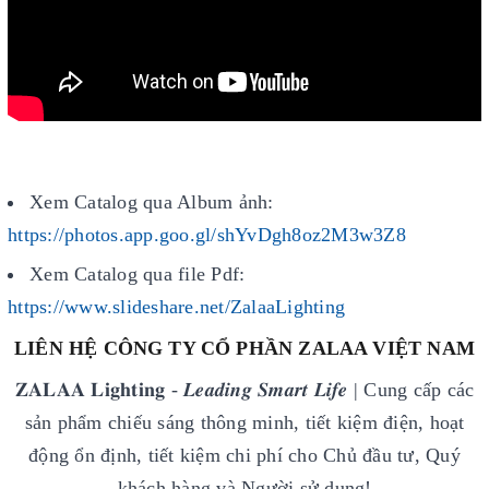
Xem Catalog qua Album ảnh:
h
ttps://photos.app.goo.gl/shYvDgh8oz2M3w3Z8
Xem Catalog qua file Pdf:
https://www.slideshare.net/ZalaaLighting
LIÊN HỆ CÔNG TY CỔ PHẦN ZALAA VIỆT NAM
𝐙𝐀𝐋𝐀𝐀 𝐋𝐢𝐠𝐡𝐭𝐢𝐧𝐠 - 𝑳𝒆𝒂𝒅𝒊𝒏𝒈 𝑺𝒎𝒂𝒓𝒕 𝑳𝒊𝒇𝒆 | Cung cấp các
sản phẩm chiếu sáng thông minh, tiết kiệm điện, hoạt
động ổn định, tiết kiệm chi phí cho Chủ đầu tư, Quý
khách hàng và Người sử dụng!