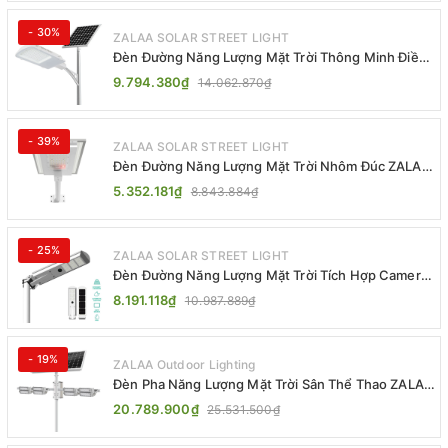
- 30%
ZALAA SOLAR STREET LIGHT
Đèn Đường Năng Lượng Mặt Trời Thông Minh Điều
Khiển MPPT ZL-GMX01 ZALAA
9.794.380₫
14.062.870₫
- 39%
ZALAA SOLAR STREET LIGHT
Đèn Đường Năng Lượng Mặt Trời Nhôm Đúc ZALAA
ZL-BWH Cao Cấp IP65
5.352.181₫
8.843.884₫
- 25%
ZALAA SOLAR STREET LIGHT
Đèn Đường Năng Lượng Mặt Trời Tích Hợp Camera
ZALAA ZL-BJ04-CCTV (80W, IP65)
8.191.118₫
10.987.889₫
- 19%
ZALAA Outdoor Lighting
Đèn Pha Năng Lượng Mặt Trời Sân Thể Thao ZALAA
Jsc Chống Nước IP65 Cao Cấp
20.789.900₫
25.531.500₫