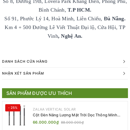
Số 8, Đường 19B, Lovera Park Khang Điền, Phong Phú,
Bình Chánh,
T.P HCM.
Số 91, Phước Lý 14, Hoà Minh, Liên Chiểu,
Đà Nẵng.
Km 4 + 500 Đường Lê Viết Thuật Đại lộ, Cửa Hội, TP
Vinh
, Nghệ An.
DANH SÁCH CỬA HÀNG
NHẬN XÉT SẢN PHẨM
SẢN PHẨM ĐƯỢC ƯU THÍCH
- 25%
ZALAA VERTICAL SOLAR
Cột Đèn Năng Lượng Mặt Trời Dọc Thông Minh
ZSR-YYDS-360 | ZALAA Jsc
66.000.000₫
88.000.000₫