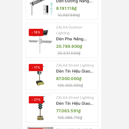
Đèn Đường Năng
Lượng Mặt Trời Tích
8.191.118₫
Hợp Camera ZALAA
10.987.889₫
ZL-BJ04-CCTV
(80W, IP65)
ZALAA Outdoor
- 19%
Lighting
Đèn Pha Năng
Lượng Mặt Trời Sân
20.789.900₫
Thể Thao ZALAA
25.531.500₫
Jsc Chống Nước
IP65 Cao Cấp
ZALAA Street Lighting
- 17%
Đèn Tín Hiệu Giao
Thông Di Động Năng
87.000.000₫
Lượng Mặt Trời
105.000.000₫
ZALAA ZL-300A-D
ZALAA Street Lighting
- 27%
Đèn Tín Hiệu Giao
Thông Di Động Năng
77.063.591₫
Lượng Mặt Trời
105.086.715₫
ZALAA ZL-409300C