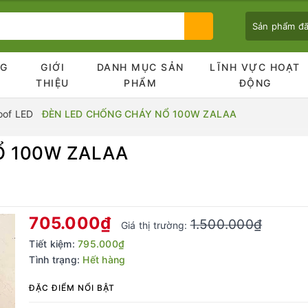
Sản phẩm đ
NG
GIỚI
DANH MỤC SẢN
LĨNH VỰC HOẠT
Ủ
THIỆU
PHẨM
ĐỘNG
oof LED
ĐÈN LED CHỐNG CHÁY NỔ 100W ZALAA
Ổ 100W ZALAA
Bạn chưa xem sản phẩm nào
705.000₫
1.500.000₫
Giá thị trường:
Tiết kiệm:
795.000₫
Tình trạng:
Hết hàng
ĐẶC ĐIỂM NỔI BẬT