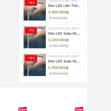
ZALAA SOLAR LIGHT
- 18%
Đèn LED Liền Thể
ZALAA Solar Street
5.000.000₫
Light ZKC-TG 20W
6.100.000₫
25W 30W All In One
ZALAA SOLAR LIGHT
- 17%
Đèn LED Solar NLMT
Liền Thể ZKC-TG
5.200.000₫
20W All in One |
6.300.000₫
ZALAA Street Light
ZALAA SOLAR LIGHT
- 16%
Đèn LED Solar NLMT
Liền Thể ZKC-TG
5.700.000₫
25W All in One |
6.800.000₫
ZALAA Street Light