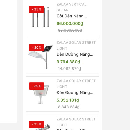
ZALAA VERTICAL
- 25%
SOLAR
Cột Đèn Năng
Lượng Mặt Trời Dọc
66.000.000₫
Thông Minh ZSR-
88.000.000₫
YYDS-360 | ZALAA
Jsc
ZALAA SOLAR STREET
- 30%
LIGHT
Đèn Đường Năng
Lượng Mặt Trời
9.794.380₫
Thông Minh Điều
14.062.870₫
Khiển MPPT ZL-
GMX01 ZALAA
ZALAA SOLAR STREET
- 39%
LIGHT
Đèn Đường Năng
Lượng Mặt Trời
5.352.181₫
Nhôm Đúc ZALAA
8.843.884₫
ZL-BWH Cao Cấp
IP65
ZALAA SOLAR STREET
- 25%
LIGHT