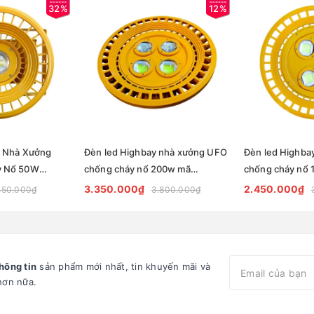
32%
12%
y Nhà Xưởng
Đèn led Highbay nhà xưởng UFO
Đèn led Highba
y Nổ 50W
chống cháy nổ 200w mã
chống cháy nổ 
hẩm
ZHB200COB-CCN ZALAA
ZHB150COB-C
3.350.000₫
2.450.000₫
550.000₫
3.800.000₫
N
hông tin
sản phẩm mới nhất, tin khuyến mãi và
hơn nữa.