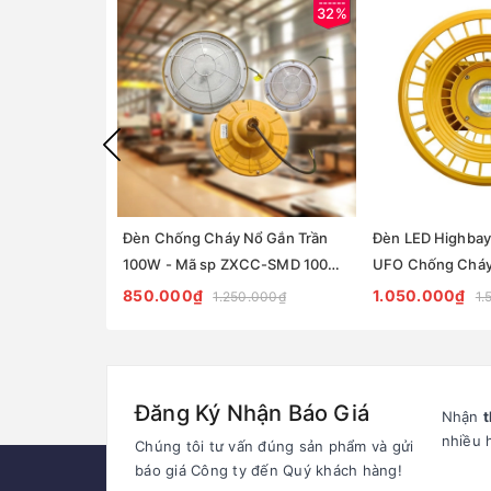
32%
Đèn Chống Cháy Nổ Gắn Trần
Đèn LED Highba
100W - Mã sp ZXCC-SMD 100W
UFO Chống Chá
ZALAA
ZALAA Mã sản p
850.000₫
1.050.000₫
1.250.000₫
1.
ZHB50COB-CC
Đăng Ký Nhận Báo Giá
Nhận
t
nhiều 
Chúng tôi tư vấn đúng sản phẩm và gửi
báo giá Công ty đến Quý khách hàng!