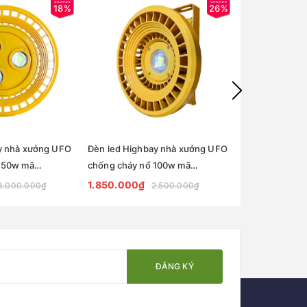
18%
26%
y nhà xưởng UFO
Đèn led Highbay nhà xưởng UFO
Máng đèn tuyp
150w mã
chống cháy nổ 100w mã
0,6mx2 18W
CN ZALAA
ZHB100COB-CCN ZALAA
1.850.000₫
590.000₫
3.000.000₫
2.500.000₫
7
ĐĂNG KÝ