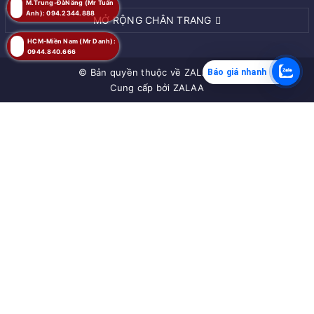
M.Trung-ĐàNẵng (Mr Tuấn
Anh): 094.2344.888
MỞ RỘNG CHÂN TRANG
HCM-Miền Nam (Mr Danh):
0944.840.666
© Bản quyền thuộc về
ZALAA JSC
Báo giá nhanh
Cung cấp bởi
ZALAA
MUA NGAY
Giao hàng tận nơi