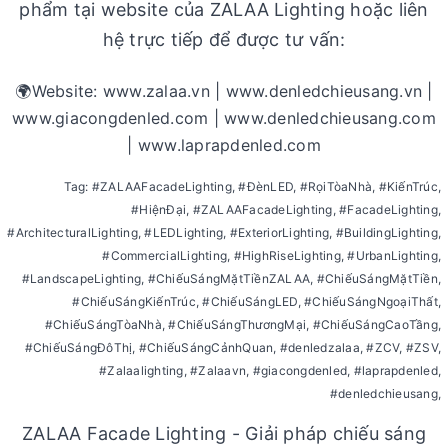
phẩm tại website của ZALAA Lighting hoặc liên
hệ trực tiếp để được tư vấn:
🌍Website: www.zalaa.vn | www.denledchieusang.vn |
www.giacongdenled.com | www.denledchieusang.com
| www.laprapdenled.com
Tag: #ZALAAFacadeLighting, #ĐènLED, #RọiTòaNhà, #KiếnTrúc,
#HiệnĐại, #ZALAAFacadeLighting, #FacadeLighting,
#ArchitecturalLighting, #LEDLighting, #ExteriorLighting, #BuildingLighting,
#CommercialLighting, #HighRiseLighting, #UrbanLighting,
#LandscapeLighting, #ChiếuSángMặtTiềnZALAA, #ChiếuSángMặtTiền,
#ChiếuSángKiếnTrúc, #ChiếuSángLED, #ChiếuSángNgoạiThất,
#ChiếuSángTòaNhà, #ChiếuSángThươngMại, #ChiếuSángCaoTầng,
#ChiếuSángĐôThị, #ChiếuSángCảnhQuan, #denledzalaa, #ZCV, #ZSV,
#Zalaalighting, #Zalaavn, #giacongdenled, #laprapdenled,
#denledchieusang,
ZALAA Facade Lighting - Giải pháp chiếu sáng