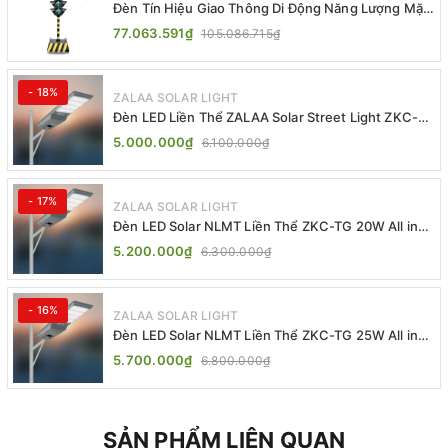
Đèn Tín Hiệu Giao Thông Di Động Năng Lượng Mặt
Trời ZALAA ZL-409300C
77.063.591₫
105.086.715₫
- 18%
ZALAA SOLAR LIGHT
Đèn LED Liền Thể ZALAA Solar Street Light ZKC-
TG 20W 25W 30W All In One
5.000.000₫
6.100.000₫
- 17%
ZALAA SOLAR LIGHT
Đèn LED Solar NLMT Liền Thể ZKC-TG 20W All in
One | ZALAA Street Light
5.200.000₫
6.300.000₫
- 16%
ZALAA SOLAR LIGHT
Đèn LED Solar NLMT Liền Thể ZKC-TG 25W All in
One | ZALAA Street Light
5.700.000₫
6.800.000₫
SẢN PHẨM LIÊN QUAN