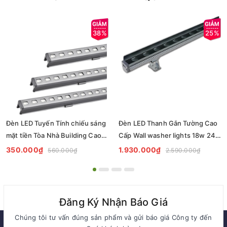
38%
25%
Đèn LED Tuyến Tính chiếu sáng
Đèn LED Thanh Gắn Tường Cao
mặt tiền Tòa Nhà Building Cao
Cấp Wall washer lights 18w 24w
Tầng có lập trình DMX512 Rgb
ZKB-WS060 - Facade lighting
350.000₫
1.930.000₫
560.000₫
2.590.000₫
hiệu ứng thay đổi màu sắc theo
solution Zalaa
tùy chỉnh
Đăng Ký Nhận Báo Giá
Chúng tôi tư vấn đúng sản phẩm và gửi báo giá Công ty đến