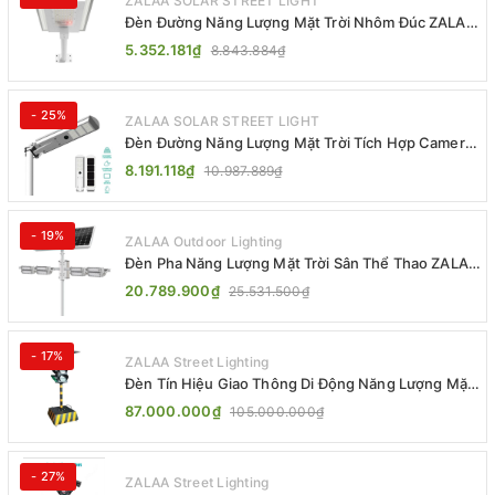
ZALAA SOLAR STREET LIGHT
Đèn Đường Năng Lượng Mặt Trời Nhôm Đúc ZALAA
ZL-BWH Cao Cấp IP65
5.352.181₫
8.843.884₫
- 25%
ZALAA SOLAR STREET LIGHT
Đèn Đường Năng Lượng Mặt Trời Tích Hợp Camera
ZALAA ZL-BJ04-CCTV (80W, IP65)
8.191.118₫
10.987.889₫
- 19%
ZALAA Outdoor Lighting
Đèn Pha Năng Lượng Mặt Trời Sân Thể Thao ZALAA
Jsc Chống Nước IP65 Cao Cấp
20.789.900₫
25.531.500₫
- 17%
ZALAA Street Lighting
Đèn Tín Hiệu Giao Thông Di Động Năng Lượng Mặt
Trời ZALAA ZL-300A-D
87.000.000₫
105.000.000₫
- 27%
ZALAA Street Lighting