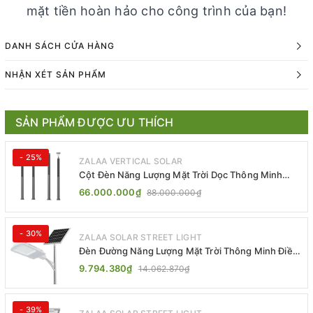
mặt tiền hoàn hảo cho công trình của bạn!
DANH SÁCH CỬA HÀNG
NHẬN XÉT SẢN PHẨM
SẢN PHẨM ĐƯỢC ƯU THÍCH
- 25%
ZALAA VERTICAL SOLAR
Cột Đèn Năng Lượng Mặt Trời Dọc Thông Minh
ZSR-YYDS-360 | ZALAA Jsc
66.000.000₫
88.000.000₫
- 30%
ZALAA SOLAR STREET LIGHT
Đèn Đường Năng Lượng Mặt Trời Thông Minh Điều
Khiển MPPT ZL-GMX01 ZALAA
9.794.380₫
14.062.870₫
- 39%