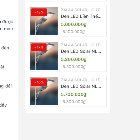
ZALAA SOLAR LIGHT
- 18%
Đèn LED Liền Thể
n được
ZALAA Solar Street
5.000.000₫
Light ZKC-TG 20W
ều màu
6.100.000₫
25W 30W All In One
ZALAA SOLAR LIGHT
- 17%
p đèn
Đèn LED Solar NLMT
Liền Thể ZKC-TG
5.200.000₫
20W All in One |
6.300.000₫
uất
ZALAA Street Light
ZALAA SOLAR LIGHT
- 16%
ng dải
Đèn LED Solar NLMT
Liền Thể ZKC-TG
5.700.000₫
25W All in One |
6.800.000₫
ZALAA Street Light
 dây