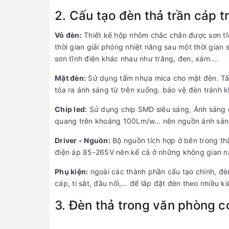
2. Cấu tạo đèn thả trần cáp 
Vỏ đèn:
Thiết kế hộp nhôm chắc chắn được sơn tĩn
thời gian giải phóng nhiệt năng sau một thời gia
sơn tĩnh điện khác nhau như trắng, đen, xám….
Mặt đèn:
Sử dụng tấm nhựa mica cho mặt đèn. Tấm
tỏa ra ánh sáng từ trên xuống. bảo vệ đèn tránh k
Chip led:
Sử dụng chip SMD siêu sáng, Ánh sáng ch
quang trên khoảng 100Lm/w… nên nguồn ánh sáng 
Driver - Nguồn:
Bộ nguồn tích hợp ở bên trong th
điện áp 85-265V nên kể cả ở những không gian n
Phụ kiện:
ngoài các thành phần cấu tạo chính, đèn
cáp, ti sắt, đầu nối,… để lắp đặt đèn theo nhiều k
3. Đèn thả trong văn phòng có