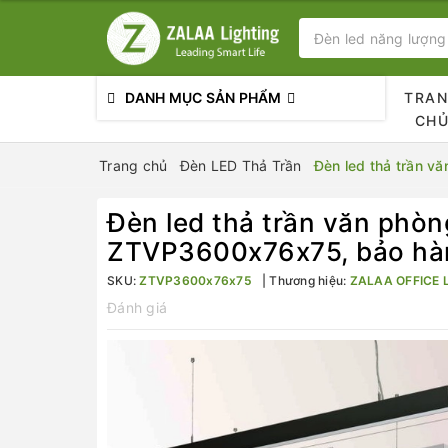
DANH MỤC SẢN PHẨM
TRA
CH
Trang chủ
Đèn LED Thả Trần
Đèn led thả trần 
Đèn led thả trần văn ph
ZTVP3600x76x75, bảo hà
SKU:
ZTVP3600x76x75
Thương hiệu:
ZALAA OFFICE 
Đánh giá