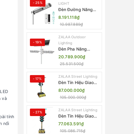
- 25%
LIGHT
Đèn Đường Năng
Lượng Mặt Trời Tích
8.191.118₫
Hợp Camera ZALAA
10.987.889₫
ZL-BJ04-CCTV
(80W, IP65)
ZALAA Outdoor
- 19%
Lighting
Đèn Pha Năng
Lượng Mặt Trời Sân
20.789.900₫
Thể Thao ZALAA
25.531.500₫
Jsc Chống Nước
IP65 Cao Cấp
ZALAA Street Lighting
- 17%
Đèn Tín Hiệu Giao
Thông Di Động Năng
87.000.000₫
 LED
Lượng Mặt Trời
105.000.000₫
à và
ZALAA ZL-300A-D
ZALAA Street Lighting
- 27%
Đèn Tín Hiệu Giao
ài tính
Thông Di Động Năng
n nổi
77.063.591₫
Lượng Mặt Trời
105.086.715₫
ZALAA ZL-409300C