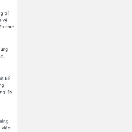
g trí
à vệ
ến như:
cung
ệc.
ết kế
ông
ng lấy
 sáng
 việc