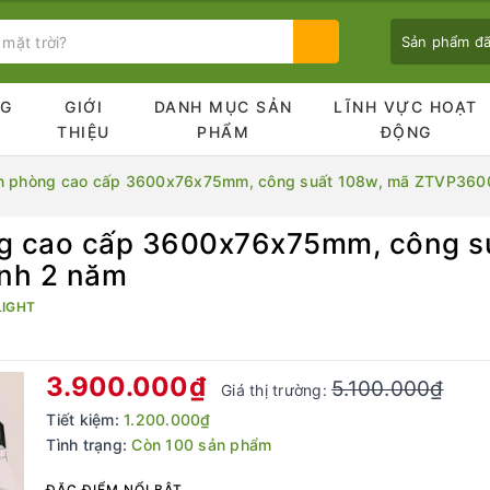
Sản phẩm đ
NG
GIỚI
DANH MỤC SẢN
LĨNH VỰC HOẠT
Ủ
THIỆU
PHẨM
ĐỘNG
văn phòng cao cấp 3600x76x75mm, công suất 108w, mã ZTVP360
òng cao cấp 3600x76x75mm, công s
Bạn chưa xem sản phẩm nào
nh 2 năm
LIGHT
3.900.000₫
5.100.000₫
Giá thị trường:
Tiết kiệm:
1.200.000₫
Tình trạng:
Còn 100 sản phẩm
ĐẶC ĐIỂM NỔI BẬT