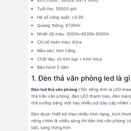
Kích thước: 3600x76x75 (mm)
Tuổi thọ: 30000 giờ
Hệ số công suất: >0.95
Quang thông: 9720lm
Nhiệt độ màu: 3000k-4000k-6000k
Chỉ số hoàn màu: 80ra
Màu sắc: đen trắng
Chất liệu: vỏ kim loại + kính mica
Bảo hành 2 năm
1. Đèn thả văn phòng led là gì
Đèn led thả văn phòng
(Tên tiếng Anh là LED linear
thả trần văn phòng, đèn LED thanh treo, đèn máng
thả xuống bằng một hay nhiều sợi dây cáp nhằm c
Đèn được thiết kế theo nhiều hình dạng, kích thướ
năng chính là chiếu sáng thì đèn thả văn phòng còn
bật, sang trọng hơn.