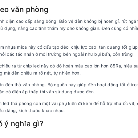
treo văn phòng
h điện cao cấp sáng bóng. Bảo vệ đèn không bị hoen gỉ, rút ngắ
n sử dụng, nâng cao tính thẩm mỹ cho không gian. Đèn cũng có nhi
 nhựa mica này có cấu tạo dẻo, chịu lực cao, tán quang tốt giú
hỏi các tác nhân ở môi trường bên ngoài như bụi bẩn, côn trùng
iếu ra từ chip led này có độ hoàn màu cao lớn hơn 85Ra, hiệu s
mà đèn chiếu ra rõ nét, tự nhiên hơn.
ân đèn thả văn phòng. Bộ nguồn này giúp đèn hoạt động tốt ở tro
ào có điện áp thấp thì vẫn sử dụng được đèn.
 led thả phòng còn một vài phụ kiện đi kèm để hỗ trợ như ốc vít,
iểu dáng, kích thước khác nhau.
 ý nghĩa gì?