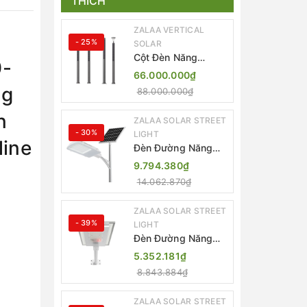
THÍCH
ZALAA VERTICAL
- 25%
SOLAR
Cột Đèn Năng
0-
Lượng Mặt Trời Dọc
66.000.000₫
Thông Minh ZSR-
ng
88.000.000₫
YYDS-360 | ZALAA
Jsc
n
ZALAA SOLAR STREET
- 30%
LIGHT
line
Đèn Đường Năng
Lượng Mặt Trời
9.794.380₫
Thông Minh Điều
14.062.870₫
Khiển MPPT ZL-
GMX01 ZALAA
ZALAA SOLAR STREET
- 39%
LIGHT
Đèn Đường Năng
Lượng Mặt Trời
5.352.181₫
Nhôm Đúc ZALAA
8.843.884₫
ZL-BWH Cao Cấp
IP65
ZALAA SOLAR STREET