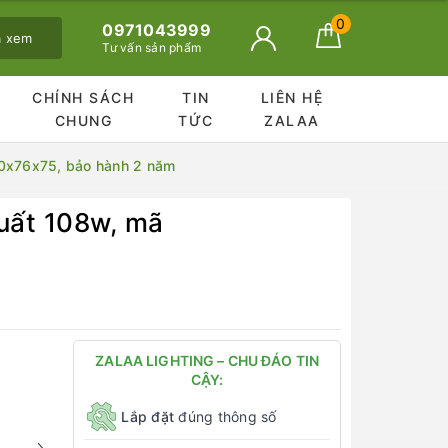
0
0971043999
ã xem
Tư vấn sản phẩm
CHÍNH SÁCH
TIN
LIÊN HỆ
CHUNG
TỨC
ZALAA
0x76x75, bảo hành 2 năm
uất 108w, mã
ZALAA LIGHTING – CHU ĐÁO TIN
CẬY:
Lắp đặt
đúng thông số