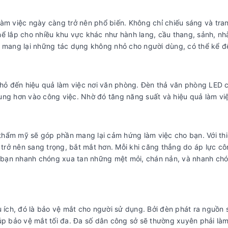
làm việc ngày càng trở nên phổ biến. Không chỉ chiếu sáng và tran
thể lắp cho nhiều khu vực khác như hành lang, cầu thang, sảnh, nh
 mang lại những tác dụng không nhỏ cho người dùng, có thể kể đ
hỏ đến hiệu quả làm việc nơi văn phòng. Đèn thả văn phòng LED 
rung hơn vào công việc. Nhờ đó tăng năng suất và hiệu quả làm vi
thẩm mỹ sẽ góp phần mang lại cảm hứng làm việc cho bạn. Với thi
trở nên sang trọng, bắt mắt hơn. Mỗi khi căng thẳng do áp lực c
 bạn nhanh chóng xua tan những mệt mỏi, chán nản, và nhanh chó
 ích, đó là bảo vệ mắt cho người sử dụng. Bởi đèn phát ra nguồn
iúp bảo vệ mắt tối đa. Đa số dân công sở sẽ thường xuyên phải làm