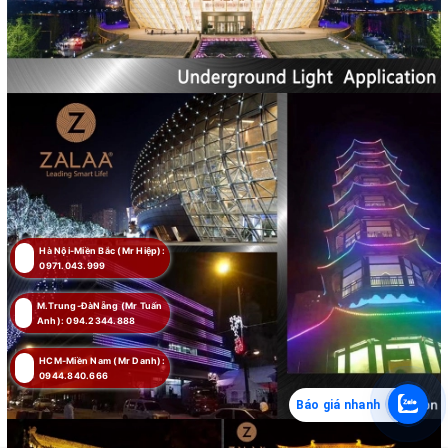
Hà Nội-Miền Bắc (Mr Hiệp):
0971.043.999
M.Trung-ĐàNẵng (Mr Tuấn
Anh): 094.2344.888
HCM-Miền Nam (Mr Danh):
0944.840.666
Báo giá nhanh