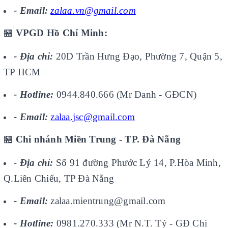
- Email:
zalaa.vn@gmail.com
🏪
VPGD Hồ Chí Minh:
- Địa chỉ:
20D Trần Hưng Đạo, Phường 7, Quận 5,
TP HCM
- Hotline:
0944.840.666 (Mr Danh - GĐCN)
- Email:
zalaa.jsc@gmail.com
🏪
Chi nhánh Miền Trung - TP. Đà Nẵng
- Địa chỉ:
Số 91 đường Phước Lý 14, P.Hòa Minh,
Q.Liên Chiểu, TP Đà Nẵng
- Email:
zalaa.mientrung@gmail.com
- Hotline:
0981.270.333 (Mr N.T. Tý - GĐ Chi