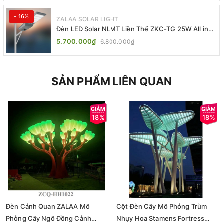
- 16%
ZALAA SOLAR LIGHT
Đèn LED Solar NLMT Liền Thể ZKC-TG 25W All in
One | ZALAA Street Light
5.700.000₫
6.800.000₫
SẢN PHẨM LIÊN QUAN
18%
18%
Đèn Cảnh Quan ZALAA Mô
Cột Đèn Cây Mô Phỏng Trùm
Phỏng Cây Ngô Đồng Cảnh
Nhụy Hoa Stamens Fortress