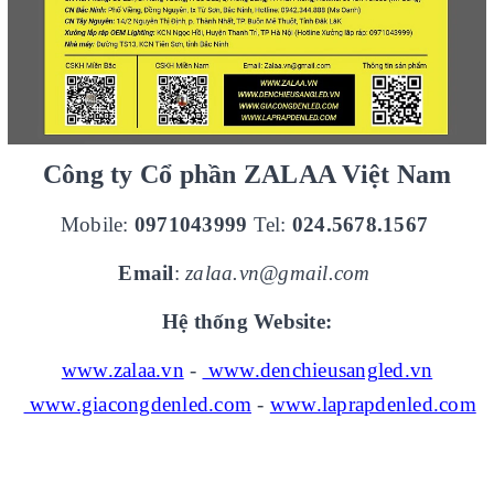
Công ty Cổ phần ZALAA Việt Nam
Mobile:
0971043999
Tel:
024.5678.1567
Email
:
zalaa.vn@gmail.com
Hệ thống Website:
www.zalaa.vn
-
www.denchieusangled.vn
www.giacongdenled.com
-
www.laprapdenled.com