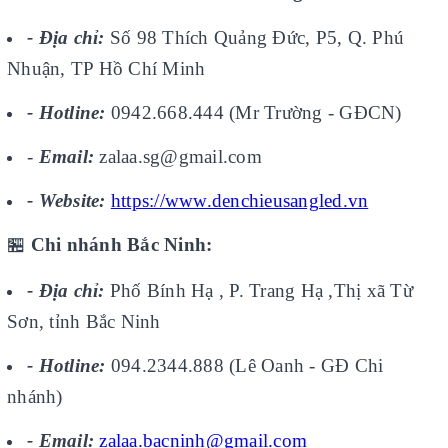
- Địa chỉ:
Số 98 Thích Quảng Đức, P5, Q. Phú
Nhuận, TP Hồ Chí Minh
- Hotline:
0942.668.444 (Mr Trường - GĐCN)
-
Email:
zalaa.sg@gmail.com
- Website:
https://www.denchieusangled.vn
🏪
Chi nhánh Bắc Ninh:
- Địa chỉ:
Phố Bính Hạ , P. Trang Hạ ,Thị xã Từ
Sơn, tỉnh Bắc Ninh
- Hotline:
094.2344.888 (Lê Oanh - GĐ Chi
nhánh)
- Email:
zalaa.bacninh@gmail.com