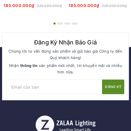
ZCQ-HH1022 Sycamore Trees
ZCQ-HH1021 ZALAA Chiếu
185.000.000₫
185.000.000₫
225.000.000₫
225.000.000₫
Lighting
Sáng Cảnh Quan
Đăng Ký Nhận Báo Giá
Chúng tôi tư vấn đúng sản phẩm và gửi báo giá Công ty đến
Quý khách hàng!
Nhận
thông tin
sản phẩm mới nhất, tin khuyến mãi và nhiều
hơn nữa.
ĐĂNG KÝ