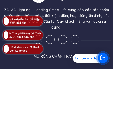
ZALAA Lighting - Leading Smart Life cung cấp các sản phẩm
chiếu sáng thông minh, tiết kiệm điện, hoạt động ổn định, tiết
Hà Nội-Miền Bắc (Mr Hiệp):
kiệm chi phí cho Chủ đầu tư, Quý khách hàng và người sử
0971.043.999
dụng!
M.Trung-ĐàNẵng (Mr Tuấn
Anh): 094.2344.888
HCM-Miền Nam (Mr Danh):
0944.840.666
MỞ RỘNG CHÂN TRANG
Báo giá nhanh
MUA NGAY
© Bản quyền thuộc về
ZALAA JSC
Giao hàng tận nơi
Cung cấp bởi
ZALAA