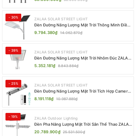
- 30%
ZALAA SOLAR STREET LIGHT
Đèn Đường Năng Lượng Mặt Trời Thông Minh Điều
Khiển MPPT ZL-GMX01 ZALAA
9.794.380₫
14.062.870₫
- 39%
ZALAA SOLAR STREET LIGHT
Đèn Đường Năng Lượng Mặt Trời Nhôm Đúc ZALAA
ZL-BWH Cao Cấp IP65
5.352.181₫
8.843.884₫
- 25%
ZALAA SOLAR STREET LIGHT
Đèn Đường Năng Lượng Mặt Trời Tích Hợp Camera
ZALAA ZL-BJ04-CCTV (80W, IP65)
8.191.118₫
10.987.889₫
- 19%
ZALAA Outdoor Lighting
Đèn Pha Năng Lượng Mặt Trời Sân Thể Thao ZALAA
Jsc Chống Nước IP65 Cao Cấp
20.789.900₫
25.531.500₫