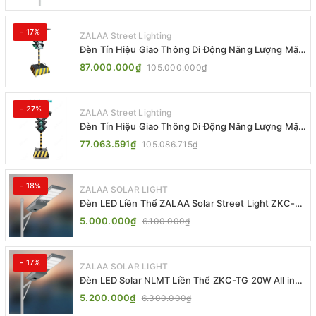
- 17%
ZALAA Street Lighting
Đèn Tín Hiệu Giao Thông Di Động Năng Lượng Mặt
Trời ZALAA ZL-300A-D
87.000.000₫
105.000.000₫
- 27%
ZALAA Street Lighting
Đèn Tín Hiệu Giao Thông Di Động Năng Lượng Mặt
Trời ZALAA ZL-409300C
77.063.591₫
105.086.715₫
- 18%
ZALAA SOLAR LIGHT
Đèn LED Liền Thể ZALAA Solar Street Light ZKC-
TG 20W 25W 30W All In One
5.000.000₫
6.100.000₫
- 17%
ZALAA SOLAR LIGHT
Đèn LED Solar NLMT Liền Thể ZKC-TG 20W All in
One | ZALAA Street Light
5.200.000₫
6.300.000₫