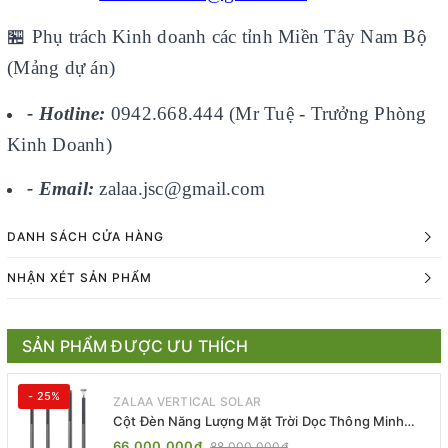
🏪
Phụ trách Kinh doanh các tỉnh Miền Tây Nam Bộ
(Mảng dự án)
- Hotline:
0942.668.444 (Mr Tuệ - Trưởng Phòng
Kinh Doanh)
- Email:
zalaa.jsc@gmail.com
DANH SÁCH CỬA HÀNG
NHẬN XÉT SẢN PHẨM
SẢN PHẨM ĐƯỢC ƯU THÍCH
- 25%
ZALAA VERTICAL SOLAR
Cột Đèn Năng Lượng Mặt Trời Dọc Thông Minh
ZSR-YYDS-360 | ZALAA Jsc
66.000.000₫
88.000.000₫