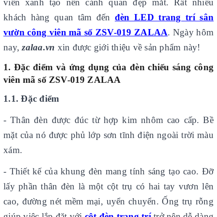
viên xanh tạo nên cảnh quan đẹp mắt. Rất nhiều
khách hàng quan tâm đến
đèn LED trang trí sân
vườn công viên mã số ZSV-019 ZALAA
. Ngày hôm
nay,
zalaa.vn
xin được giới thiệu về sản phẩm này!
1. Đặc điểm và ứng dụng của
đèn
chiếu sáng công
viên mã số ZSV-019 ZALAA
1.1. Đặc đi
ểm
- Thân đèn được đúc từ hợp kim nhôm cao cấp. Bề
mặt của nó được phủ lớp sơn tĩnh điện ngoài trời màu
xám.
- Thiết kế của khung đèn mang tính sáng tạo cao. Đỡ
lấy phần thân đèn là một cột trụ có hai tay vươn lên
cao, đường nét mềm mại, uyển chuyển. Ống trụ rỗng
giúp việc lắp đặt với
cột đèn trang trí
trở nên dễ dàng