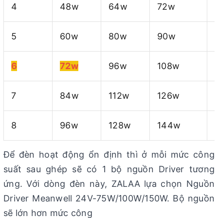
4
48w
64w
72w
5
60w
80w
90w
6
72w
96w
108w
7
84w
112w
126w
8
96w
128w
144w
Để đèn hoạt động ổn định thì ở mỗi mức công
suất sau ghép sẽ có 1 bộ nguồn Driver tương
ứng. Với dòng đèn này, ZALAA lựa chọn Nguồn
Driver Meanwell 24V-75W/100W/150W. Bộ nguồn
sẽ lớn hơn mức công