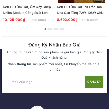
Đèn LED Ôm Cột, Ôm Cây Ghép
Đèn LED Ôm Cột Trụ Tròn Tòa
Nhiều Module Công Suất Lớn
Nhà Cao Tầng 72W-108W Chiếu
84W-126W Chiếu Sáng Ngoại
Sáng Cảnh Quan Ngoài Trời Mã
10.125.000₫
8.692.000₫
13.500.000₫
11.590.000₫
Thất Ngoài Trời Mã SP ZRC-7-
SP ZRC-6-3000 Zalaa
3000 Zalaa
Đăng Ký Nhận Báo Giá
Chúng tôi tư vấn đúng sản phẩm và gửi báo giá Công ty đến
Quý khách hàng!
Nhận
thông tin
sản phẩm mới nhất, tin khuyến mãi và nhiều
hơn nữa.
ĐĂNG KÝ