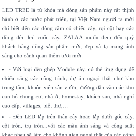
LED TREE là từ khóa mà dòng sản phẩm này rất thịnh
hành ở các nước phát triển, tại Việt Nam người ta mới
chỉ biết đến các dòng cắm cỏ chiếu cây, rọi cột hay các
dòng đèn led cuốn cây. ZALAA muốn đem đến quý
khách hàng dòng sản phẩm mới, đẹp và lạ mang ánh
sáng cho cảnh quan thêm tươi mới.
- Với loại đèn ghép Module này, có thể ứng dụng để
chiếu sáng các công trình, dự án ngoại thất như khu
trung tâm, khuôn viên sân vườn, đường dẫn vào các khu
căn hộ chung cư, nhà ở, homestay, khách sạn, nhà nghỉ
cao cấp, villages, biệt thự,…
- Đèn LED lắp trên thân cây hoặc lắp dưới gốc cây,
cột tròn, trụ tròn...với các màu ánh sáng và công suất
khác nhau sẽ làm cho không gian ngoại thất của các công