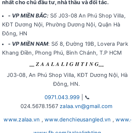
nhất cho chủ đầu tư, nhà thầu và đối tác.
- VP MIỀN BẮC:
Số J03-08 An Phú Shop Villa,
KĐT Dương Nội, Phường Dương Nội, Quận Hà
Đông, HN
- VP MIỀN NAM
: Số 8, Đường 19B, Lovera Park
Khang Điền, Phong Phú, Bình Chánh, T.P HCM
__ 𝒁 𝑨 𝑨 𝑳 𝑨 𝑳 𝑰 𝑮 𝑯 𝑻 𝑰 𝑵 𝑮__
J03-08, An Phú Shop Villa, KĐT Dương Nội, Hà
Đông, HN.
0971.043.999
| 📞
024.5678.1567
zalaa.vn@gmail.com
www.zalaa.vn
,
www.denchieusangled.vn
,
www.g
www.fb.com/zalaalighting