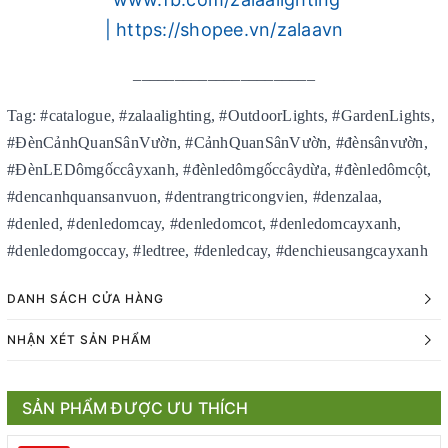
|
https://shopee.vn/zalaavn
______________________
Tag: #catalogue, #zalaalighting, #OutdoorLights, #GardenLights,
#ĐènCảnhQuanSânVườn, #CảnhQuanSânVườn, #đènsânvườn,
#ĐènLEDômgốccâyxanh, #đènledômgốccâydừa, #đènledômcột,
#dencanhquansanvuon, #dentrangtricongvien, #denzalaa,
#denled, #denledomcay, #denledomcot, #denledomcayxanh,
#denledomgoccay, #ledtree, #denledcay, #denchieusangcayxanh
DANH SÁCH CỬA HÀNG
NHẬN XÉT SẢN PHẨM
SẢN PHẨM ĐƯỢC ƯU THÍCH