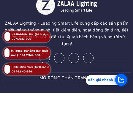
ZALAA Lighting - Leading Smart Life cung cấp các sản phẩm
chiếu sáng thông minh, tiết kiệm điện, hoạt động ổn định, tiết
Hà Nội-Miền Bắc (Mr Hiệp):
kiệm chi phí cho Chủ đầu tư, Quý khách hàng và người sử
0971.043.999
dụng!
M.Trung-ĐàNẵng (Mr Tuấn
Anh): 094.2344.888
HCM-Miền Nam (Mr Danh):
0944.840.666
MỞ RỘNG CHÂN TRANG
Báo giá nhanh
MUA NGAY
© Bản quyền thuộc về
ZALAA JSC
Giao hàng tận nơi
Cung cấp bởi
ZALAA