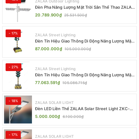
ZALAA Outdoor Lighting
Đèn Pha Năng Lượng Mặt Trời Sân Thể Thao ZALAA
Jsc Chống Nước IP65 Cao Cấp
20.789.900₫
25.531.500₫
- 17%
ZALAA Street Lighting
Đèn Tín Hiệu Giao Thông Di Động Năng Lượng Mặt
Trời ZALAA ZL-300A-D
87.000.000₫
105.000.000₫
- 27%
ZALAA Street Lighting
Đèn Tín Hiệu Giao Thông Di Động Năng Lượng Mặt
Trời ZALAA ZL-409300C
77.063.591₫
105.086.715₫
- 18%
ZALAA SOLAR LIGHT
Đèn LED Liền Thể ZALAA Solar Street Light ZKC-
TG 20W 25W 30W All In One
5.000.000₫
6.100.000₫
- 17%
ZALAA SOLAR LIGHT