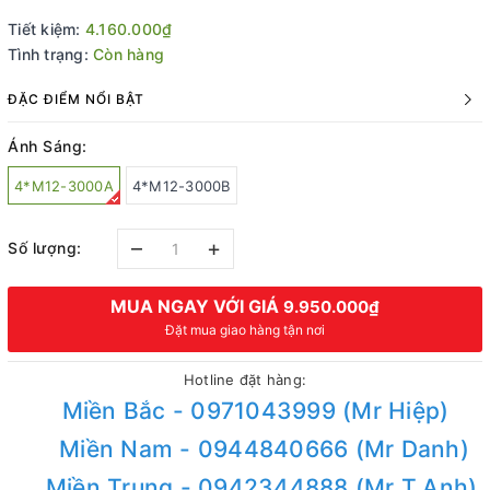
Tiết kiệm:
4.160.000₫
Tình trạng:
Còn hàng
ĐẶC ĐIỂM NỔI BẬT
Ánh Sáng:
4*M12-3000A
4*M12-3000B
–
+
Số lượng:
MUA NGAY VỚI GIÁ
9.950.000₫
Đặt mua giao hàng tận nơi
Hotline đặt hàng:
Miền Bắc - 0971043999 (Mr Hiệp)
Miền Nam - 0944840666 (Mr Danh)
Miền Trung - 0942344888 (Mr T.Anh)