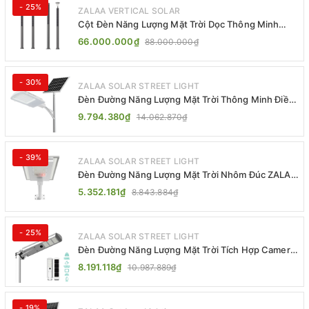
- 25%
ZALAA VERTICAL SOLAR
Cột Đèn Năng Lượng Mặt Trời Dọc Thông Minh
ZSR-YYDS-360 | ZALAA Jsc
66.000.000₫
88.000.000₫
- 30%
ZALAA SOLAR STREET LIGHT
Đèn Đường Năng Lượng Mặt Trời Thông Minh Điều
Khiển MPPT ZL-GMX01 ZALAA
9.794.380₫
14.062.870₫
- 39%
ZALAA SOLAR STREET LIGHT
Đèn Đường Năng Lượng Mặt Trời Nhôm Đúc ZALAA
ZL-BWH Cao Cấp IP65
5.352.181₫
8.843.884₫
- 25%
ZALAA SOLAR STREET LIGHT
Đèn Đường Năng Lượng Mặt Trời Tích Hợp Camera
ZALAA ZL-BJ04-CCTV (80W, IP65)
8.191.118₫
10.987.889₫
- 19%