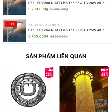
Đèn LED Solar NLMT Liền Thể ZKC-TG 20W All in
One | ZALAA Street Light
5.200.000₫
6.300.000₫
- 16%
ZALAA SOLAR LIGHT
Đèn LED Solar NLMT Liền Thể ZKC-TG 25W All in
One | ZALAA Street Light
5.700.000₫
6.800.000₫
SẢN PHẨM LIÊN QUAN
25%
25%