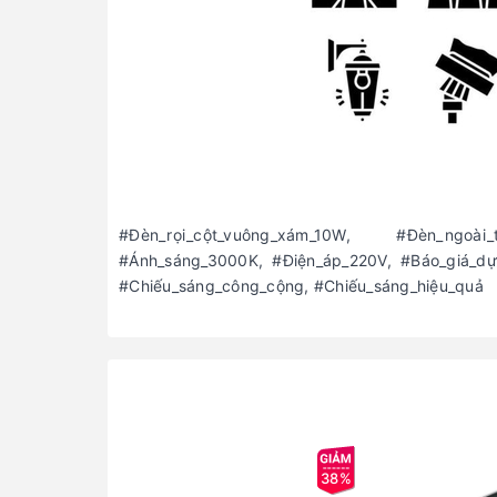
#Đèn_rọi_cột_vuông_xám_10W, #Đèn_ngoài
#Ánh_sáng_3000K, #Điện_áp_220V, #Báo_giá_dự_án
#Chiếu_sáng_công_cộng, #Chiếu_sáng_hiệu_quả
38%