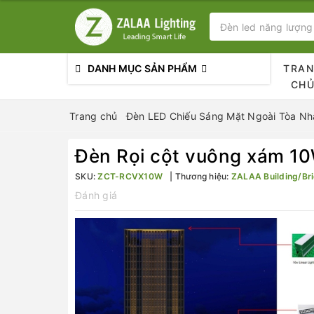
DANH MỤC SẢN PHẨM
TRA
CH
Trang chủ
Đèn LED Chiếu Sáng Mặt Ngoài Tòa Nhà
Đèn Rọi cột vuông xám 
SKU:
ZCT-RCVX10W
Thương hiệu:
ZALAA Building/Bri
Đánh giá