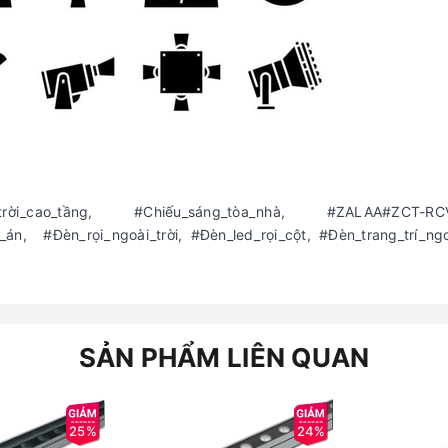
_trời_cao_tầng, #Chiếu_sáng_tòa_nhà, #ZALAA#ZCT-RC
, #Đèn_rọi_ngoài_trời, #Đèn_led_rọi_cột, #Đèn_trang_trí_ngoà
SẢN PHẨM LIÊN QUAN
25%
24%