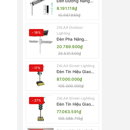
Đèn Đường Năng
Lượng Mặt Trời Tích
8.191.118₫
Hợp Camera ZALAA
10.987.889₫
ZL-BJ04-CCTV
(80W, IP65)
ZALAA Outdoor
- 19%
Lighting
Đèn Pha Năng
Lượng Mặt Trời Sân
20.789.900₫
Thể Thao ZALAA
25.531.500₫
Jsc Chống Nước
IP65 Cao Cấp
ZALAA Street Lighting
- 17%
Đèn Tín Hiệu Giao
Thông Di Động Năng
87.000.000₫
Lượng Mặt Trời
105.000.000₫
ZALAA ZL-300A-D
ZALAA Street Lighting
- 27%
Đèn Tín Hiệu Giao
Thông Di Động Năng
77.063.591₫
Lượng Mặt Trời
105.086.715₫
ZALAA ZL-409300C