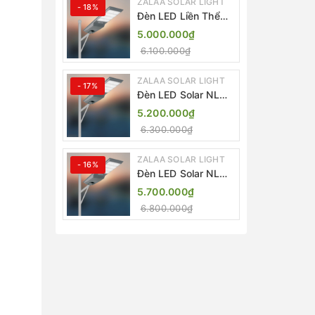
ZALAA SOLAR LIGHT
- 18%
Đèn LED Liền Thể
ZALAA Solar Street
5.000.000₫
Light ZKC-TG 20W
6.100.000₫
25W 30W All In One
ZALAA SOLAR LIGHT
- 17%
Đèn LED Solar NLMT
Liền Thể ZKC-TG
5.200.000₫
20W All in One |
6.300.000₫
ZALAA Street Light
ZALAA SOLAR LIGHT
- 16%
Đèn LED Solar NLMT
Liền Thể ZKC-TG
5.700.000₫
25W All in One |
6.800.000₫
ZALAA Street Light