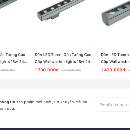
Gắn Tường Cao
Đèn LED Thanh Gắn Tường Cao
Đèn LED Thanh
lights 18w 24w
Cấp Wall washer lights 18w 24w
Cấp Wall washe
ade lighting
ZKB-WS050 - Facade lighting
ZKB-WS040 - Fa
1.730.000₫
1.430.000₫
590.000₫
2.290.000₫
1
solution Zalaa
solution Zalaa
hông tin
sản phẩm mới nhất, tin khuyến mãi và
hơn nữa.