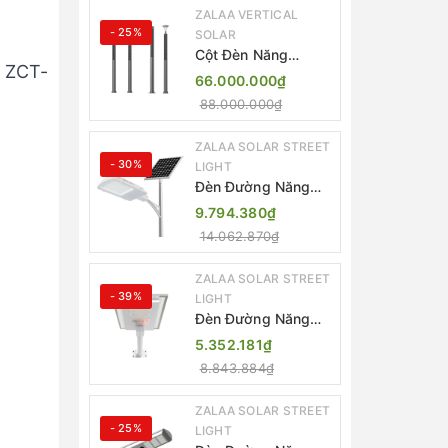
ZALAA VERTICAL
- 25%
SOLAR
Cột Đèn Năng
 ZCT-
Lượng Mặt Trời Dọc
66.000.000₫
Thông Minh ZSR-
88.000.000₫
YYDS-360 | ZALAA
Jsc
ZALAA SOLAR STREET
- 30%
LIGHT
Đèn Đường Năng
Lượng Mặt Trời
9.794.380₫
Thông Minh Điều
14.062.870₫
Khiển MPPT ZL-
GMX01 ZALAA
ZALAA SOLAR STREET
- 39%
LIGHT
Đèn Đường Năng
Lượng Mặt Trời
5.352.181₫
Nhôm Đúc ZALAA
8.843.884₫
ZL-BWH Cao Cấp
IP65
ZALAA SOLAR STREET
- 25%
LIGHT