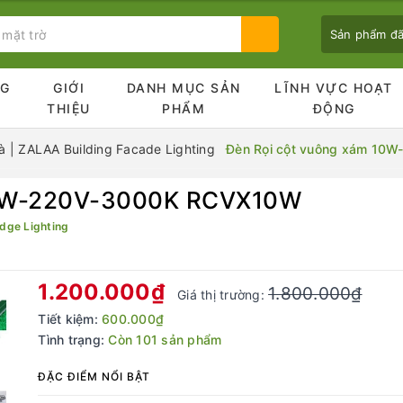
Sản phẩm đ
NG
GIỚI
DANH MỤC SẢN
LĨNH VỰC HOẠT
Ủ
THIỆU
PHẨM
ĐỘNG
 | ZALAA Building Facade Lighting
Đèn Rọi cột vuông xám 10
10W-220V-3000K RCVX10W
Bạn chưa xem sản phẩm nào
dge Lighting
1.200.000₫
1.800.000₫
Giá thị trường:
Tiết kiệm:
600.000₫
Tình trạng:
Còn 101 sản phẩm
ĐẶC ĐIỂM NỔI BẬT