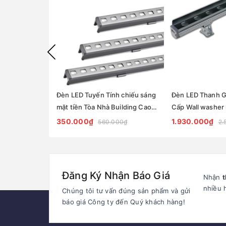
Đèn LED Tuyến Tính chiếu sáng
Đèn LED Thanh 
mặt tiền Tòa Nhà Building Cao
Cấp Wall washer 
Tầng có lập trình DMX512 Rgb
ZKB-WS060 - Fac
350.000₫
1.930.000₫
560.000₫
2.
hiệu ứng thay đổi màu sắc theo
solution Zalaa
tùy chỉnh
Đăng Ký Nhận Báo Giá
Nhận
t
nhiều 
Chúng tôi tư vấn đúng sản phẩm và gửi
báo giá Công ty đến Quý khách hàng!