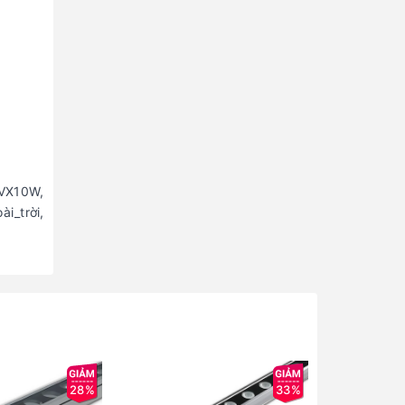
VX10W,
i_trời,
28%
33%