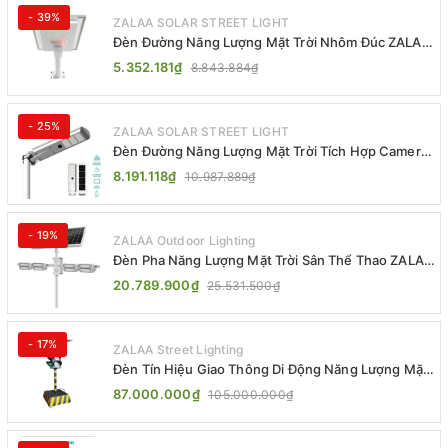
- 39%
ZALAA SOLAR STREET LIGHT
Đèn Đường Năng Lượng Mặt Trời Nhôm Đúc ZALAA
ZL-BWH Cao Cấp IP65
5.352.181₫
8.843.884₫
- 25%
ZALAA SOLAR STREET LIGHT
Đèn Đường Năng Lượng Mặt Trời Tích Hợp Camera
ZALAA ZL-BJ04-CCTV (80W, IP65)
8.191.118₫
10.987.889₫
- 19%
ZALAA Outdoor Lighting
Đèn Pha Năng Lượng Mặt Trời Sân Thể Thao ZALAA
Jsc Chống Nước IP65 Cao Cấp
20.789.900₫
25.531.500₫
- 17%
ZALAA Street Lighting
Đèn Tín Hiệu Giao Thông Di Động Năng Lượng Mặt
Trời ZALAA ZL-300A-D
87.000.000₫
105.000.000₫