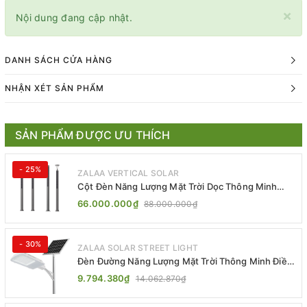
×
Nội dung đang cập nhật.
DANH SÁCH CỬA HÀNG
NHẬN XÉT SẢN PHẨM
SẢN PHẨM ĐƯỢC ƯU THÍCH
- 25%
ZALAA VERTICAL SOLAR
Cột Đèn Năng Lượng Mặt Trời Dọc Thông Minh
ZSR-YYDS-360 | ZALAA Jsc
66.000.000₫
88.000.000₫
- 30%
ZALAA SOLAR STREET LIGHT
Đèn Đường Năng Lượng Mặt Trời Thông Minh Điều
Khiển MPPT ZL-GMX01 ZALAA
9.794.380₫
14.062.870₫