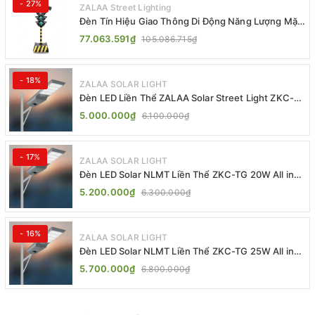
- 27%
ZALAA Street Lighting
Đèn Tín Hiệu Giao Thông Di Động Năng Lượng Mặt
Trời ZALAA ZL-409300C
77.063.591₫
105.086.715₫
- 18%
ZALAA SOLAR LIGHT
Đèn LED Liền Thể ZALAA Solar Street Light ZKC-
TG 20W 25W 30W All In One
5.000.000₫
6.100.000₫
- 17%
ZALAA SOLAR LIGHT
Đèn LED Solar NLMT Liền Thể ZKC-TG 20W All in
One | ZALAA Street Light
5.200.000₫
6.300.000₫
- 16%
ZALAA SOLAR LIGHT
Đèn LED Solar NLMT Liền Thể ZKC-TG 25W All in
One | ZALAA Street Light
5.700.000₫
6.800.000₫