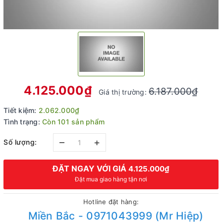
4.125.000₫
6.187.000₫
Giá thị trường:
Tiết kiệm:
2.062.000₫
Tình trạng:
Còn 101 sản phẩm
–
+
Số lượng:
ĐẶT NGAY VỚI GIÁ
4.125.000₫
Đặt mua giao hàng tận nơi
Hotline đặt hàng:
Miền Bắc - 0971043999 (Mr Hiệp)