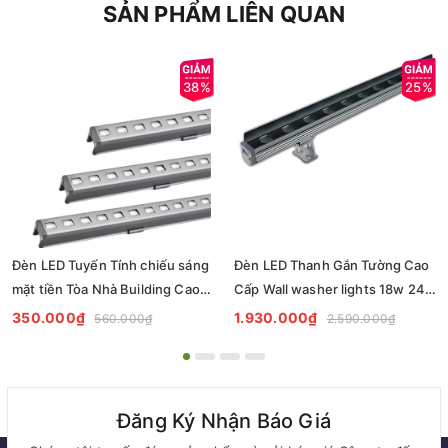
SẢN PHẨM LIÊN QUAN
38%
25%
Đèn LED Tuyến Tính chiếu sáng
Đèn LED Thanh Gắn Tường Cao
mặt tiền Tòa Nhà Building Cao
Cấp Wall washer lights 18w 24w
Tầng có lập trình DMX512 Rgb
ZKB-WS060 - Facade lighting
350.000₫
1.930.000₫
560.000₫
2.590.000₫
hiệu ứng thay đổi màu sắc theo
solution Zalaa
tùy chỉnh
Đăng Ký Nhận Báo Giá