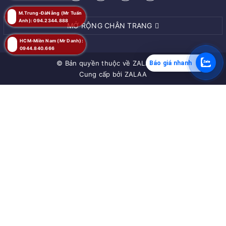
M.Trung-ĐàNẵng (Mr Tuấn
Anh): 094.2344.888
MỞ RỘNG CHÂN TRANG
HCM-Miền Nam (Mr Danh):
0944.840.666
© Bản quyền thuộc về
ZALAA JSC
Báo giá nhanh
Cung cấp bởi
ZALAA
MUA NGAY
Giao hàng tận nơi