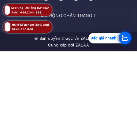
M.Trung-ĐàNẵng (Mr Tuấn
Anh): 094.2344.888
MỞ RỘNG CHÂN TRANG
HCM-Miền Nam (Mr Danh):
0944.840.666
© Bản quyền thuộc về
ZALAA JSC
Báo giá nhanh
Cung cấp bởi
ZALAA
MUA NGAY
Giao hàng tận nơi