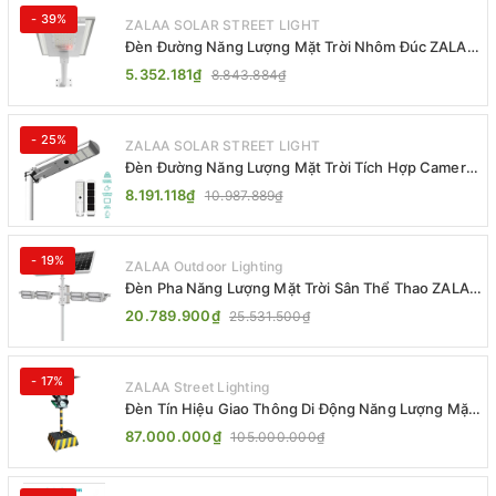
- 39%
ZALAA SOLAR STREET LIGHT
Đèn Đường Năng Lượng Mặt Trời Nhôm Đúc ZALAA
ZL-BWH Cao Cấp IP65
5.352.181₫
8.843.884₫
- 25%
ZALAA SOLAR STREET LIGHT
Đèn Đường Năng Lượng Mặt Trời Tích Hợp Camera
ZALAA ZL-BJ04-CCTV (80W, IP65)
8.191.118₫
10.987.889₫
- 19%
ZALAA Outdoor Lighting
Đèn Pha Năng Lượng Mặt Trời Sân Thể Thao ZALAA
Jsc Chống Nước IP65 Cao Cấp
20.789.900₫
25.531.500₫
- 17%
ZALAA Street Lighting
Đèn Tín Hiệu Giao Thông Di Động Năng Lượng Mặt
Trời ZALAA ZL-300A-D
87.000.000₫
105.000.000₫