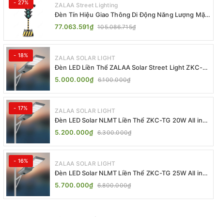
- 27%
ZALAA Street Lighting
Đèn Tín Hiệu Giao Thông Di Động Năng Lượng Mặt
Trời ZALAA ZL-409300C
77.063.591₫
105.086.715₫
- 18%
ZALAA SOLAR LIGHT
Đèn LED Liền Thể ZALAA Solar Street Light ZKC-
TG 20W 25W 30W All In One
5.000.000₫
6.100.000₫
- 17%
ZALAA SOLAR LIGHT
Đèn LED Solar NLMT Liền Thể ZKC-TG 20W All in
One | ZALAA Street Light
5.200.000₫
6.300.000₫
- 16%
ZALAA SOLAR LIGHT
Đèn LED Solar NLMT Liền Thể ZKC-TG 25W All in
One | ZALAA Street Light
5.700.000₫
6.800.000₫