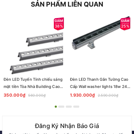
SẢN PHẨM LIÊN QUAN
38%
25%
Đèn LED Tuyến Tính chiếu sáng
Đèn LED Thanh Gắn Tường Cao
mặt tiền Tòa Nhà Building Cao
Cấp Wall washer lights 18w 24w
Tầng có lập trình DMX512 Rgb
ZKB-WS060 - Facade lighting
350.000₫
1.930.000₫
560.000₫
2.590.000₫
hiệu ứng thay đổi màu sắc theo
solution Zalaa
tùy chỉnh
Đăng Ký Nhận Báo Giá