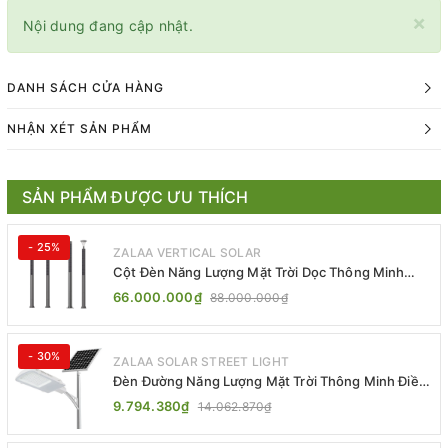
×
Nội dung đang cập nhật.
DANH SÁCH CỬA HÀNG
NHẬN XÉT SẢN PHẨM
SẢN PHẨM ĐƯỢC ƯU THÍCH
- 25%
ZALAA VERTICAL SOLAR
Cột Đèn Năng Lượng Mặt Trời Dọc Thông Minh
ZSR-YYDS-360 | ZALAA Jsc
66.000.000₫
88.000.000₫
- 30%
ZALAA SOLAR STREET LIGHT
Đèn Đường Năng Lượng Mặt Trời Thông Minh Điều
Khiển MPPT ZL-GMX01 ZALAA
9.794.380₫
14.062.870₫