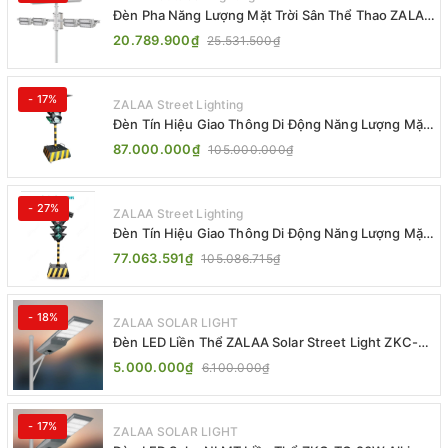
Đèn Pha Năng Lượng Mặt Trời Sân Thể Thao ZALAA
Jsc Chống Nước IP65 Cao Cấp
20.789.900₫
25.531.500₫
- 17%
ZALAA Street Lighting
Đèn Tín Hiệu Giao Thông Di Động Năng Lượng Mặt
Trời ZALAA ZL-300A-D
87.000.000₫
105.000.000₫
- 27%
ZALAA Street Lighting
Đèn Tín Hiệu Giao Thông Di Động Năng Lượng Mặt
Trời ZALAA ZL-409300C
77.063.591₫
105.086.715₫
- 18%
ZALAA SOLAR LIGHT
Đèn LED Liền Thể ZALAA Solar Street Light ZKC-
TG 20W 25W 30W All In One
5.000.000₫
6.100.000₫
- 17%
ZALAA SOLAR LIGHT