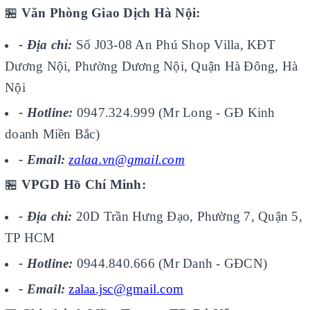
🏪
Văn Phòng Giao Dịch Hà Nội:
- Địa chỉ:
Số J03-08 An Phú Shop Villa, KĐT
Dương Nội, Phường Dương Nội, Quận Hà Đông, Hà
Nội
- Hotline:
0947.324.999 (Mr Long - GĐ Kinh
doanh Miền Bắc)
- Email:
zalaa.vn@gmail.com
🏪
VPGD Hồ Chí Minh:
- Địa chỉ:
20D Trần Hưng Đạo, Phường 7, Quận 5,
TP HCM
- Hotline:
0944.840.666 (Mr Danh - GĐCN)
- Email:
zalaa.jsc@gmail.com