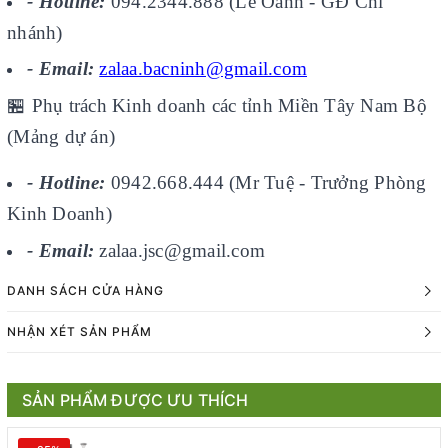
- Hotline:
094.2344.888 (Lê Oanh - GĐ Chi
nhánh)
- Email:
zalaa.bacninh@gmail.com
🏪
Phụ trách Kinh doanh các tỉnh Miền Tây Nam Bộ
(Mảng dự án)
- Hotline:
0942.668.444 (Mr Tuệ - Trưởng Phòng
Kinh Doanh)
- Email:
zalaa.jsc@gmail.com
DANH SÁCH CỬA HÀNG
NHẬN XÉT SẢN PHẨM
SẢN PHẨM ĐƯỢC ƯU THÍCH