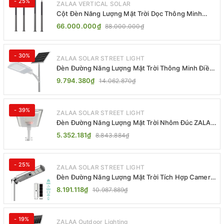
- 25%
ZALAA VERTICAL SOLAR
Cột Đèn Năng Lượng Mặt Trời Dọc Thông Minh
ZSR-YYDS-360 | ZALAA Jsc
66.000.000₫
88.000.000₫
- 30%
ZALAA SOLAR STREET LIGHT
Đèn Đường Năng Lượng Mặt Trời Thông Minh Điều
Khiển MPPT ZL-GMX01 ZALAA
9.794.380₫
14.062.870₫
- 39%
ZALAA SOLAR STREET LIGHT
Đèn Đường Năng Lượng Mặt Trời Nhôm Đúc ZALAA
ZL-BWH Cao Cấp IP65
5.352.181₫
8.843.884₫
- 25%
ZALAA SOLAR STREET LIGHT
Đèn Đường Năng Lượng Mặt Trời Tích Hợp Camera
ZALAA ZL-BJ04-CCTV (80W, IP65)
8.191.118₫
10.987.889₫
- 19%
ZALAA Outdoor Lighting