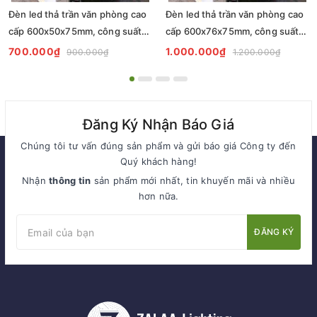
Đèn led thả trần văn phòng cao
Đèn led thả trần văn phòng cao
cấp 600x50x75mm, công suất
cấp 600x76x75mm, công suất
18w, mã ZTVP600x50x75, bảo
18w, mã ZTVP600x76x75, bảo
700.000₫
1.000.000₫
900.000₫
1.200.000₫
hành 2 năm
hành 2 năm
Đăng Ký Nhận Báo Giá
Chúng tôi tư vấn đúng sản phẩm và gửi báo giá Công ty đến
Quý khách hàng!
Nhận
thông tin
sản phẩm mới nhất, tin khuyến mãi và nhiều
hơn nữa.
ĐĂNG KÝ