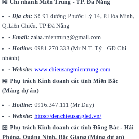
🏪
Chi nhánh Miền Trung - TP. Đà Nẵng
- Địa chỉ:
Số 91 đường Phước Lý 14, P.Hòa Minh,
Q.Liên Chiểu, TP Đà Nẵng
- Email:
zalaa.mientrung@gmail.com
- Hotline:
0981.270.333 (Mr N.T. Tý - GĐ Chi
nhánh)
- Website:
www.chieusangmientrung.com
🏪
Phụ trách Kinh doanh các tỉnh Miền Bắc
(Mảng dự án)
- Hotline:
0916.347.111 (Mr Duy)
- Website:
https://denchieusangled.vn/
🏪
Phụ trách Kinh doanh các tỉnh Đông Bắc - Hải
Phòng, Quảng Ninh, Bắc Giang (Mảng dự án)