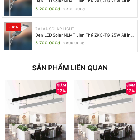
Đèn LED Solar NLMT Liền Thể ZKC-TG 20W All in
One | ZALAA Street Light
5.200.000₫
6.300.000₫
- 16%
ZALAA SOLAR LIGHT
Đèn LED Solar NLMT Liền Thể ZKC-TG 25W All in
One | ZALAA Street Light
5.700.000₫
6.800.000₫
SẢN PHẨM LIÊN QUAN
22%
17%