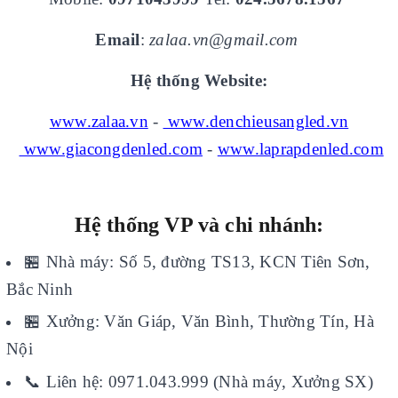
Email
:
zalaa.vn@gmail.com
Hệ thống Website:
www.zalaa.vn
-
www.denchieusangled.vn
www.giacongdenled.com
-
www.laprapdenled.com
Hệ thống VP và chi nhánh:
🏪
Nhà máy: Số 5, đường TS13, KCN Tiên Sơn,
Bắc Ninh
🏪
Xưởng: Văn Giáp, Văn Bình, Thường Tín, Hà
Nội
📞
Liên hệ: 0971.043.999 (Nhà máy, Xưởng SX)