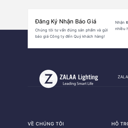
showroom..
Đăng Ký Nhận Báo Giá
Nhận
t
nhiều 
Chúng tôi tư vấn đúng sản phẩm và gửi
báo giá Công ty đến Quý khách hàng!
ZALAA
VỀ CHÚNG TÔI
HỖ TR