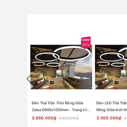
25%
Đèn Thả Trần Tròn Rỗng Giữa
Đèn LED Thả Trần
Zalaa D900x1000mm - Trang trí
Rỗng Giữa kích t
nội thất showroom, Văn phòng
D800x1000mm tran
3.650.000₫
3.500.000₫
4.850.000₫
4
văn phòng, quán 