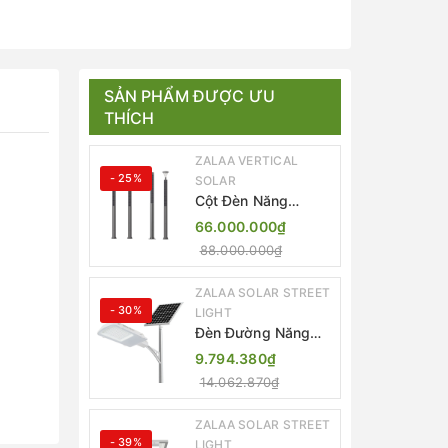
SẢN PHẨM ĐƯỢC ƯU
THÍCH
ZALAA VERTICAL
- 25%
SOLAR
Cột Đèn Năng
Lượng Mặt Trời Dọc
66.000.000₫
Thông Minh ZSR-
88.000.000₫
YYDS-360 | ZALAA
Jsc
ZALAA SOLAR STREET
- 30%
LIGHT
Đèn Đường Năng
Lượng Mặt Trời
9.794.380₫
Thông Minh Điều
14.062.870₫
Khiển MPPT ZL-
GMX01 ZALAA
ZALAA SOLAR STREET
- 39%
LIGHT