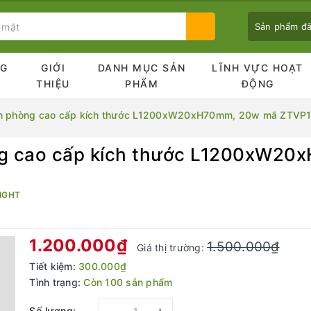
Sản phẩm đ
NG
GIỚI
DANH MỤC SẢN
LĨNH VỰC HOẠT
Ủ
THIỆU
PHẨM
ĐỘNG
văn phòng cao cấp kích thước L1200xW20xH70mm, 20w mã ZTVP
òng cao cấp kích thước L1200xW2
Bạn chưa xem sản phẩm nào
IGHT
1.200.000₫
1.500.000₫
Giá thị trường:
Tiết kiệm:
300.000₫
Tình trạng:
Còn 100 sản phẩm
Số lượng: