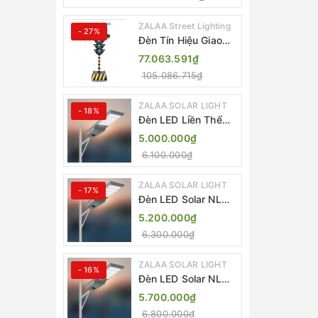
ZALAA ZL-300A-D
ZALAA Street Lighting
- 27%
Đèn Tín Hiệu Giao
Thông Di Động Năng
77.063.591₫
Lượng Mặt Trời
105.086.715₫
ZALAA ZL-409300C
ZALAA SOLAR LIGHT
- 18%
Đèn LED Liền Thể
ZALAA Solar Street
5.000.000₫
Light ZKC-TG 20W
6.100.000₫
25W 30W All In One
ZALAA SOLAR LIGHT
- 17%
Đèn LED Solar NLMT
Liền Thể ZKC-TG
5.200.000₫
20W All in One |
6.300.000₫
ZALAA Street Light
ZALAA SOLAR LIGHT
- 16%
Đèn LED Solar NLMT
Liền Thể ZKC-TG
5.700.000₫
25W All in One |
6.800.000₫