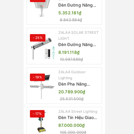
Đèn Đường Năng
Lượng Mặt Trời
5.352.181₫
Nhôm Đúc ZALAA
8.843.884₫
ZL-BWH Cao Cấp
IP65
ZALAA SOLAR STREET
- 25%
LIGHT
Đèn Đường Năng
Lượng Mặt Trời Tích
8.191.118₫
Hợp Camera ZALAA
10.987.889₫
ZL-BJ04-CCTV
(80W, IP65)
ZALAA Outdoor
- 19%
Lighting
Đèn Pha Năng
Lượng Mặt Trời Sân
20.789.900₫
Thể Thao ZALAA
25.531.500₫
Jsc Chống Nước
IP65 Cao Cấp
ZALAA Street Lighting
- 17%
Đèn Tín Hiệu Giao
Thông Di Động Năng
87.000.000₫
Lượng Mặt Trời
105.000.000₫