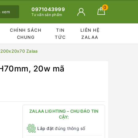
0
0971043999
ã xem
Tư vấn sản phẩm
CHÍNH SÁCH
TIN
LIÊN HỆ
CHUNG
TỨC
ZALAA
1200x20x70 Zalaa
0xH70mm, 20w mã
ZALAA LIGHTING – CHU ĐÁO TIN
CẬY:
Lắp đặt
đúng thông số