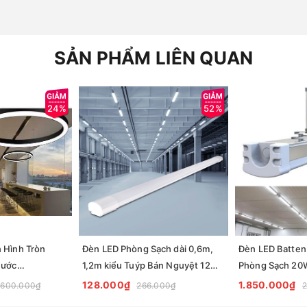
SẢN PHẨM LIÊN QUAN
24%
52%
 Hình Tròn
Đèn LED Phòng Sạch dài 0,6m,
Đèn LED Batten
hước
1,2m kiểu Tuýp Bán Nguyệt 12W,
Phòng Sạch 20
g trí nội thất
18W, 27W, 36W, 54W...ZALAA
600*94*69mm 
128.000₫
1.850.000₫
.600.000₫
266.000₫
2
cafe,
ZVP
Zalaa ZVP-CLT