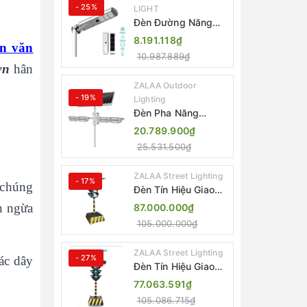
- 25%
LIGHT
Đèn Đường Năng
Lượng Mặt Trời Tích
8.191.118₫
ần văn
Hợp Camera ZALAA
10.987.889₫
ZL-BJ04-CCTV
.vn
hân
(80W, IP65)
ZALAA Outdoor
- 19%
Lighting
Đèn Pha Năng
Lượng Mặt Trời Sân
20.789.900₫
Thể Thao ZALAA
25.531.500₫
Jsc Chống Nước
IP65 Cao Cấp
ZALAA Street Lighting
- 17%
 chúng
Đèn Tín Hiệu Giao
Thông Di Động Năng
n ngừa
87.000.000₫
Lượng Mặt Trời
105.000.000₫
ZALAA ZL-300A-D
ZALAA Street Lighting
- 27%
ác dây
Đèn Tín Hiệu Giao
Thông Di Động Năng
77.063.591₫
Lượng Mặt Trời
105.086.715₫
ZALAA ZL-409300C