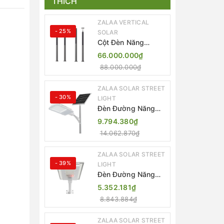
THÍCH
ZALAA VERTICAL
- 25%
SOLAR
Cột Đèn Năng
Lượng Mặt Trời Dọc
66.000.000₫
Thông Minh ZSR-
88.000.000₫
YYDS-360 | ZALAA
Jsc
ZALAA SOLAR STREET
- 30%
LIGHT
Đèn Đường Năng
Lượng Mặt Trời
9.794.380₫
Thông Minh Điều
14.062.870₫
Khiển MPPT ZL-
GMX01 ZALAA
ZALAA SOLAR STREET
- 39%
LIGHT
Đèn Đường Năng
Lượng Mặt Trời
5.352.181₫
Nhôm Đúc ZALAA
8.843.884₫
ZL-BWH Cao Cấp
IP65
ZALAA SOLAR STREET