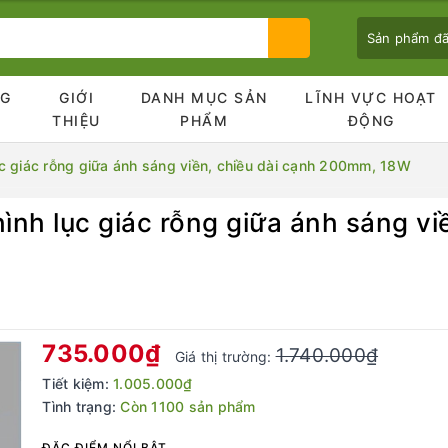
Sản phẩm đ
NG
GIỚI
DANH MỤC SẢN
LĨNH VỰC HOẠT
Ủ
THIỆU
PHẨM
ĐỘNG
c giác rỗng giữa ánh sáng viền, chiều dài cạnh 200mm, 18W
nh lục giác rỗng giữa ánh sáng vi
Bạn chưa xem sản phẩm nào
735.000₫
1.740.000₫
Giá thị trường:
Tiết kiệm:
1.005.000₫
Tình trạng:
Còn 1100 sản phẩm
ĐẶC ĐIỂM NỔI BẬT