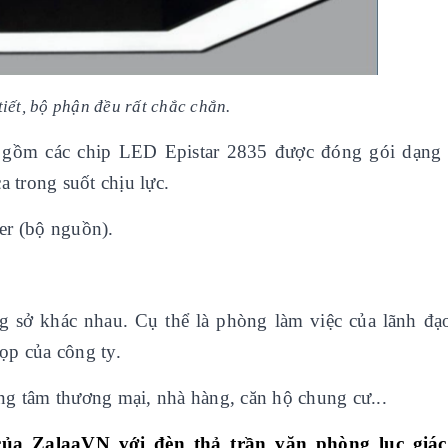
iết, bộ phận đều rất chắc chắn.
 gồm các chip LED Epistar 2835 được đóng gói dạn
a trong suốt chịu lực.
er (bộ nguồn).
 sở khác nhau. Cụ thể là phòng làm việc của lãnh đạ
ọp của công ty.
rung tâm thương mại, nhà hàng, căn hộ chung cư...
của
ZalaaVN với đèn thả trần văn phòng lục giá