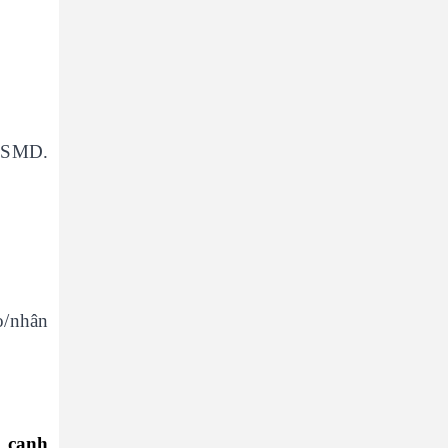
g SMD.
o/nhân
c cạnh