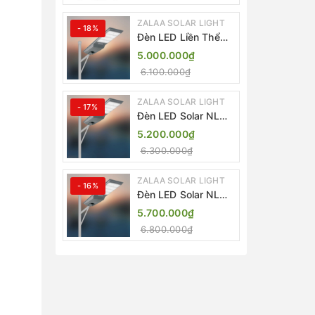
ZALAA SOLAR LIGHT
- 18%
Đèn LED Liền Thể
ZALAA Solar Street
5.000.000₫
Light ZKC-TG 20W
6.100.000₫
25W 30W All In One
ZALAA SOLAR LIGHT
- 17%
Đèn LED Solar NLMT
Liền Thể ZKC-TG
5.200.000₫
20W All in One |
6.300.000₫
ZALAA Street Light
ZALAA SOLAR LIGHT
- 16%
Đèn LED Solar NLMT
Liền Thể ZKC-TG
5.700.000₫
25W All in One |
6.800.000₫
ZALAA Street Light