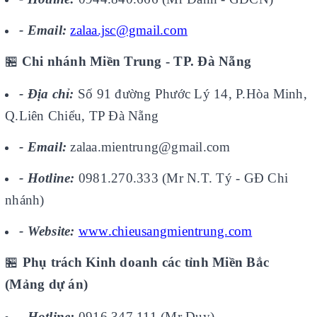
- Email:
zalaa.jsc@gmail.com
🏪
Chi nhánh Miền Trung - TP. Đà Nẵng
- Địa chỉ:
Số 91 đường Phước Lý 14, P.Hòa Minh,
Q.Liên Chiểu, TP Đà Nẵng
- Email:
zalaa.mientrung@gmail.com
- Hotline:
0981.270.333 (Mr N.T. Tý - GĐ Chi
nhánh)
- Website:
www.chieusangmientrung.com
🏪
Phụ trách Kinh doanh các tỉnh Miền Bắc
(Mảng dự án)
- Hotline:
0916.347.111 (Mr Duy)