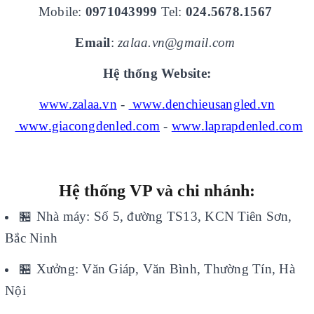
Mobile:
0971043999
Tel:
024.5678.1567
Email
:
zalaa.vn@gmail.com
Hệ thống Website:
www.zalaa.vn
-
www.denchieusangled.vn
www.giacongdenled.com
-
www.laprapdenled.com
Hệ thống VP và chi nhánh:
🏪
Nhà máy: Số 5, đường TS13, KCN Tiên Sơn,
Bắc Ninh
🏪
Xưởng: Văn Giáp, Văn Bình, Thường Tín, Hà
Nội