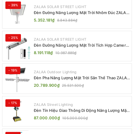
- 39%
ZALAA SOLAR STREET LIGHT
Đèn Đường Năng Lượng Mặt Trời Nhôm Đúc ZALAA
ZL-BWH Cao Cấp IP65
5.352.181₫
8.843.884₫
- 25%
ZALAA SOLAR STREET LIGHT
Đèn Đường Năng Lượng Mặt Trời Tích Hợp Camera
ZALAA ZL-BJ04-CCTV (80W, IP65)
8.191.118₫
10.987.889₫
- 19%
ZALAA Outdoor Lighting
Đèn Pha Năng Lượng Mặt Trời Sân Thể Thao ZALAA
Jsc Chống Nước IP65 Cao Cấp
20.789.900₫
25.531.500₫
- 17%
ZALAA Street Lighting
Đèn Tín Hiệu Giao Thông Di Động Năng Lượng Mặt
Trời ZALAA ZL-300A-D
87.000.000₫
105.000.000₫