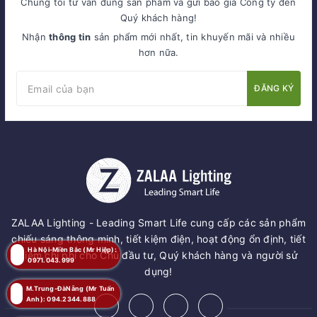
Chúng tôi tư vấn đúng sản phẩm và gửi báo giá Công ty đến
Quý khách hàng!
Nhận
thông tin
sản phẩm mới nhất, tin khuyến mãi và nhiều
hơn nữa.
ĐĂNG KÝ
ZALAA Lighting - Leading Smart Life cung cấp các sản phẩm
chiếu sáng thông minh, tiết kiệm điện, hoạt động ổn định, tiết
Hà Nội-Miền Bắc (Mr Hiệp):
kiệm chi phí cho Chủ đầu tư, Quý khách hàng và người sử
0971.043.999
dụng!
M.Trung-ĐàNẵng (Mr Tuấn
Anh): 094.2344.888