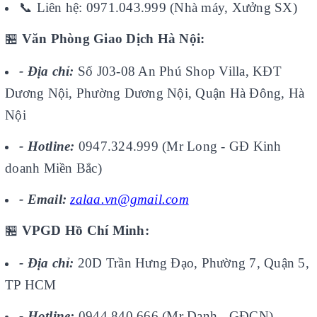
📞
Liên hệ: 0971.043.999 (Nhà máy, Xưởng SX)
🏪
Văn Phòng Giao Dịch Hà Nội:
- Địa chỉ:
Số J03-08 An Phú Shop Villa, KĐT
Dương Nội, Phường Dương Nội, Quận Hà Đông, Hà
Nội
- Hotline:
0947.324.999 (Mr Long - GĐ Kinh
doanh Miền Bắc)
- Email:
zalaa.vn@gmail.com
🏪
VPGD Hồ Chí Minh:
- Địa chỉ:
20D Trần Hưng Đạo, Phường 7, Quận 5,
TP HCM
- Hotline:
0944.840.666 (Mr Danh - GĐCN)