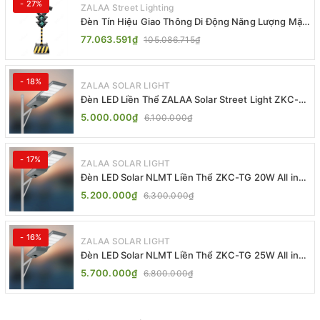
- 27%
ZALAA Street Lighting
Đèn Tín Hiệu Giao Thông Di Động Năng Lượng Mặt
Trời ZALAA ZL-409300C
77.063.591₫
105.086.715₫
- 18%
ZALAA SOLAR LIGHT
Đèn LED Liền Thể ZALAA Solar Street Light ZKC-
TG 20W 25W 30W All In One
5.000.000₫
6.100.000₫
- 17%
ZALAA SOLAR LIGHT
Đèn LED Solar NLMT Liền Thể ZKC-TG 20W All in
One | ZALAA Street Light
5.200.000₫
6.300.000₫
- 16%
ZALAA SOLAR LIGHT
Đèn LED Solar NLMT Liền Thể ZKC-TG 25W All in
One | ZALAA Street Light
5.700.000₫
6.800.000₫