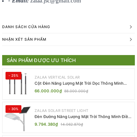
- Email:
zalaa.jsc@gmail.com
DANH SÁCH CỬA HÀNG
NHẬN XÉT SẢN PHẨM
SẢN PHẨM ĐƯỢC ƯU THÍCH
- 25%
ZALAA VERTICAL SOLAR
Cột Đèn Năng Lượng Mặt Trời Dọc Thông Minh
ZSR-YYDS-360 | ZALAA Jsc
66.000.000₫
88.000.000₫
- 30%
ZALAA SOLAR STREET LIGHT
Đèn Đường Năng Lượng Mặt Trời Thông Minh Điều
Khiển MPPT ZL-GMX01 ZALAA
9.794.380₫
14.062.870₫