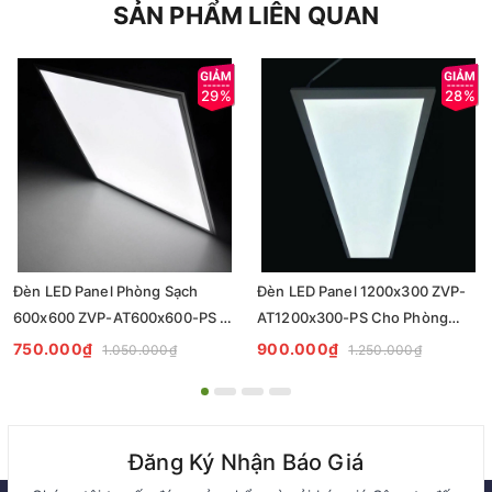
SẢN PHẨM LIÊN QUAN
29%
28%
Đèn LED Panel Phòng Sạch
Đèn LED Panel 1200x300 ZVP-
600x600 ZVP-AT600x600-PS -
AT1200x300-PS Cho Phòng
Tiêu Chuẩn Chiếu Sáng
Sạch - Giải Pháp Chiếu Sáng
750.000₫
900.000₫
1.050.000₫
1.250.000₫
Cleanroom
Chuyên Nghiệp
Đăng Ký Nhận Báo Giá