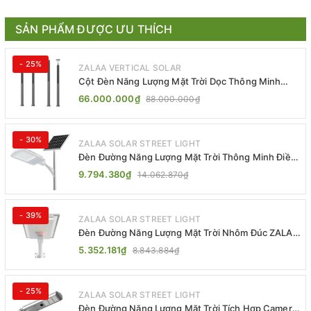
SẢN PHẨM ĐƯỢC ƯU THÍCH
- 25%
ZALAA VERTICAL SOLAR
Cột Đèn Năng Lượng Mặt Trời Dọc Thông Minh
ZSR-YYDS-360 | ZALAA Jsc
66.000.000₫
88.000.000₫
- 30%
ZALAA SOLAR STREET LIGHT
Đèn Đường Năng Lượng Mặt Trời Thông Minh Điều
Khiển MPPT ZL-GMX01 ZALAA
9.794.380₫
14.062.870₫
- 39%
ZALAA SOLAR STREET LIGHT
Đèn Đường Năng Lượng Mặt Trời Nhôm Đúc ZALAA
ZL-BWH Cao Cấp IP65
5.352.181₫
8.843.884₫
- 25%
ZALAA SOLAR STREET LIGHT
Đèn Đường Năng Lượng Mặt Trời Tích Hợp Camera