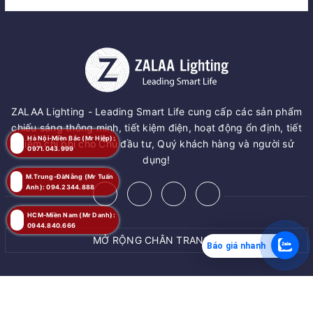
ZALAA Lighting - Leading Smart Life cung cấp các sản phẩm
chiếu sáng thông minh, tiết kiệm điện, hoạt động ổn định, tiết
Hà Nội-Miền Bắc (Mr Hiệp):
kiệm chi phí cho Chủ đầu tư, Quý khách hàng và người sử
0971.043.999
dụng!
M.Trung-ĐàNẵng (Mr Tuấn
Anh): 094.2344.888
HCM-Miền Nam (Mr Danh):
0944.840.666
MỞ RỘNG CHÂN TRANG
Báo giá nhanh
MUA NGAY
© Bản quyền thuộc về
ZALAA JSC
Giao hàng tận nơi
Cung cấp bởi
ZALAA