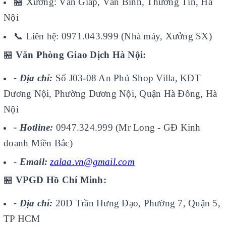
🏪
Xưởng: Văn Giáp, Văn Bình, Thường Tín, Hà
Nội
📞
Liên hệ: 0971.043.999 (Nhà máy, Xưởng SX)
🏪
Văn Phòng Giao Dịch Hà Nội:
- Địa chỉ:
Số J03-08 An Phú Shop Villa, KĐT
Dương Nội, Phường Dương Nội, Quận Hà Đông, Hà
Nội
- Hotline:
0947.324.999 (Mr Long - GĐ Kinh
doanh Miền Bắc)
- Email:
zalaa.vn@gmail.com
🏪
VPGD Hồ Chí Minh:
- Địa chỉ:
20D Trần Hưng Đạo, Phường 7, Quận 5,
TP HCM