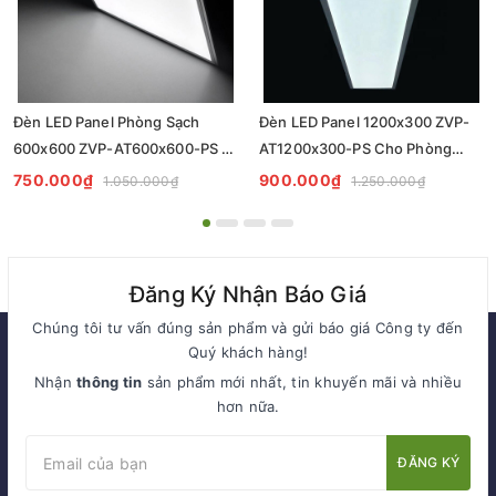
Đèn LED Panel Phòng Sạch
Đèn LED Panel 1200x300 ZVP-
600x600 ZVP-AT600x600-PS -
AT1200x300-PS Cho Phòng
Tiêu Chuẩn Chiếu Sáng
Sạch - Giải Pháp Chiếu Sáng
750.000₫
900.000₫
1.050.000₫
1.250.000₫
Cleanroom
Chuyên Nghiệp
Đăng Ký Nhận Báo Giá
Chúng tôi tư vấn đúng sản phẩm và gửi báo giá Công ty đến
Quý khách hàng!
Nhận
thông tin
sản phẩm mới nhất, tin khuyến mãi và nhiều
hơn nữa.
ĐĂNG KÝ