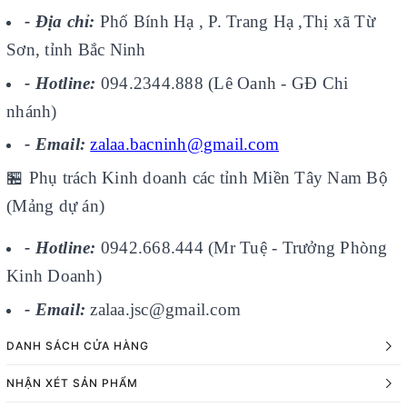
- Địa chỉ:
Phố Bính Hạ , P. Trang Hạ ,Thị xã Từ
Sơn, tỉnh Bắc Ninh
- Hotline:
094.2344.888 (Lê Oanh - GĐ Chi
nhánh)
- Email:
zalaa.bacninh@gmail.com
🏪
Phụ trách Kinh doanh các tỉnh Miền Tây Nam Bộ
(Mảng dự án)
- Hotline:
0942.668.444 (Mr Tuệ - Trưởng Phòng
Kinh Doanh)
- Email:
zalaa.jsc@gmail.com
DANH SÁCH CỬA HÀNG
NHẬN XÉT SẢN PHẨM