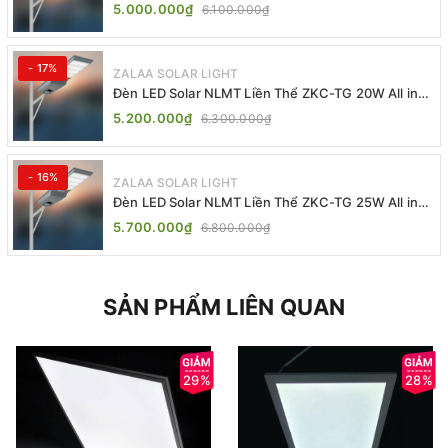
TG 20W 25W 30W All In One
5.000.000₫
6.100.000₫
- 17%
ZALAA SOLAR LIGHT
Đèn LED Solar NLMT Liền Thể ZKC-TG 20W All in
One | ZALAA Street Light
5.200.000₫
6.300.000₫
- 16%
ZALAA SOLAR LIGHT
Đèn LED Solar NLMT Liền Thể ZKC-TG 25W All in
One | ZALAA Street Light
5.700.000₫
6.800.000₫
SẢN PHẨM LIÊN QUAN
29%
28%