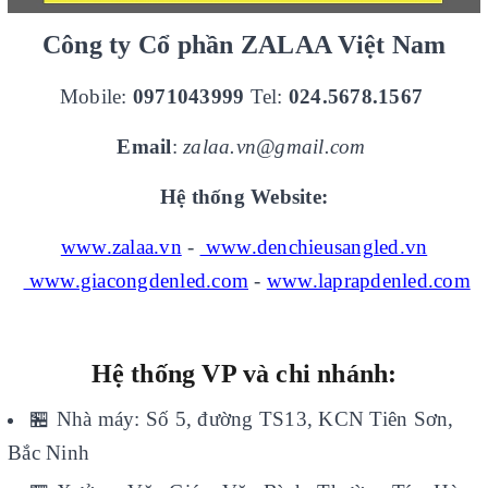
Công ty Cổ phần ZALAA Việt Nam
Mobile:
0971043999
Tel:
024.5678.1567
Email
:
zalaa.vn@gmail.com
Hệ thống Website:
www.zalaa.vn
-
www.denchieusangled.vn
www.giacongdenled.com
-
www.laprapdenled.com
Hệ thống VP và chi nhánh:
🏪
Nhà máy: Số 5, đường TS13, KCN Tiên Sơn,
Bắc Ninh