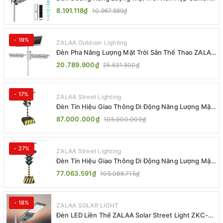
ZALAA ZL-BJ04-CCTV (80W, IP65)
8.191.118₫
10.987.889₫
- 19%
ZALAA Outdoor Lighting
Đèn Pha Năng Lượng Mặt Trời Sân Thể Thao ZALAA
Jsc Chống Nước IP65 Cao Cấp
20.789.900₫
25.531.500₫
- 17%
ZALAA Street Lighting
Đèn Tín Hiệu Giao Thông Di Động Năng Lượng Mặt
Trời ZALAA ZL-300A-D
87.000.000₫
105.000.000₫
- 27%
ZALAA Street Lighting
Đèn Tín Hiệu Giao Thông Di Động Năng Lượng Mặt
Trời ZALAA ZL-409300C
77.063.591₫
105.086.715₫
- 18%
ZALAA SOLAR LIGHT
Đèn LED Liền Thể ZALAA Solar Street Light ZKC-