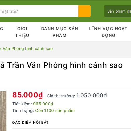
Sản phẩm đ
NG
GIỚI
DANH MỤC SẢN
LĨNH VỰC HOẠT
Ủ
THIỆU
PHẨM
ĐỘNG
n Văn Phòng hình cánh sao
ả Trần Văn Phòng hình cánh sao
Bạn chưa xem sản phẩm nào
85.000₫
1.050.000₫
Giá thị trường:
Tiết kiệm:
965.000₫
Tình trạng:
Còn 1100 sản phẩm
ĐẶC ĐIỂM NỔI BẬT