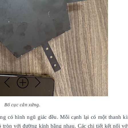
Bố cục cân xứng.
g có hình ngũ giác đều. Mỗi cạnh lại có một thanh ki
ỗ tròn với đường kính bằng nhau. Các chi tiết kết nối v