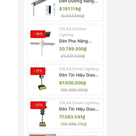
Đèn Đường Năng
Lượng Mặt Trời Tích
8.191.118₫
Hợp Camera ZALAA
10.987.889₫
ZL-BJ04-CCTV
(80W, IP65)
ZALAA Outdoor
- 19%
Lighting
Đèn Pha Năng
Lượng Mặt Trời Sân
20.789.900₫
Thể Thao ZALAA
25.531.500₫
Jsc Chống Nước
IP65 Cao Cấp
ZALAA Street Lighting
- 17%
Đèn Tín Hiệu Giao
Thông Di Động Năng
87.000.000₫
Lượng Mặt Trời
105.000.000₫
ZALAA ZL-300A-D
ZALAA Street Lighting
- 27%
Đèn Tín Hiệu Giao
Thông Di Động Năng
77.063.591₫
Lượng Mặt Trời
105.086.715₫
ZALAA ZL-409300C