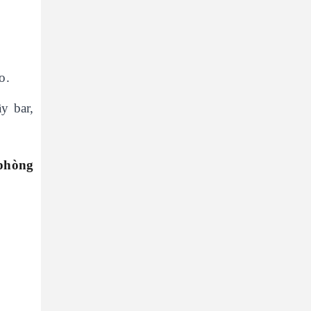
o.
y bar,
 phòng