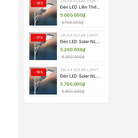
ZALAA SOLAR LIGHT
- 18%
Đèn LED Liền Thể
ZALAA Solar Street
5.000.000₫
Light ZKC-TG 20W
6.100.000₫
25W 30W All In One
ZALAA SOLAR LIGHT
- 17%
Đèn LED Solar NLMT
Liền Thể ZKC-TG
5.200.000₫
20W All in One |
6.300.000₫
ZALAA Street Light
ZALAA SOLAR LIGHT
- 16%
Đèn LED Solar NLMT
Liền Thể ZKC-TG
5.700.000₫
25W All in One |
6.800.000₫
ZALAA Street Light