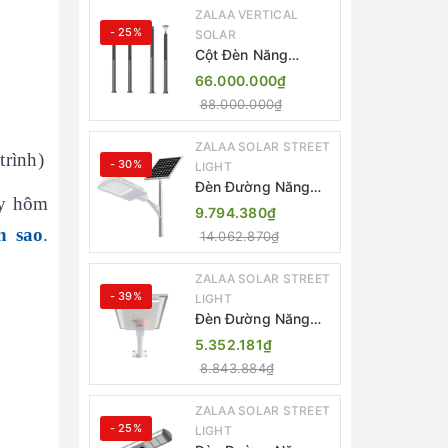
ZALAA VERTICAL
- 25%
SOLAR
Cột Đèn Năng
Lượng Mặt Trời Dọc
66.000.000₫
Thông Minh ZSR-
88.000.000₫
YYDS-360 | ZALAA
Jsc
ZALAA SOLAR STREET
trình)
- 30%
LIGHT
Đèn Đường Năng
ày hôm
Lượng Mặt Trời
9.794.380₫
Thông Minh Điều
h sao
.
14.062.870₫
Khiển MPPT ZL-
GMX01 ZALAA
ZALAA SOLAR STREET
- 39%
LIGHT
Đèn Đường Năng
Lượng Mặt Trời
5.352.181₫
Nhôm Đúc ZALAA
8.843.884₫
ZL-BWH Cao Cấp
IP65
ZALAA SOLAR STREET
- 25%
LIGHT