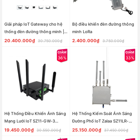
Giải pháp IoT Gateway cho hệ
Bộ điều khiển đèn đường thông
thống đèn đường thông minh |
minh LoRa
IoT Gateway UTX-3117 ZALAA
20.400.000₫
2.400.000₫
30.750.000₫
3.750.000₫
36%
33%
Hệ Thống Điều Khiển Ánh Sáng
Hệ Thống Kiểm Soát Ánh Sáng
Mạng Lưới IoT SZ11-GW-3
Đường Phố IoT Zalaa SZ11LR-
ZALAA ZigBee Gateway Cho
GW-2 Lorawan gateway
19.450.000₫
25.150.000₫
30.550.000₫
37.450.000₫
Chiếu Sáng Đường Phố Thông