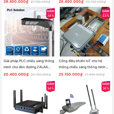
ZALAA Smart Lighting Solutions
ZALAA Smart Lighting Solutions
28.400.000₫
26.400.000₫
37.750.000₫
33.750.000₫
34%
33%
Giải pháp PLC chiếu sáng thông
Cổng điều khiển IoT cho hệ
minh cho đèn đường ZALAA
thống chiếu sáng thông minh
Smart Lighting Solutions
Zalaa Zlk SZ11LR-GW-2 Lorawan
20.400.000₫
25.150.000₫
30.750.000₫
37.450.000₫
gateway
34%
36%