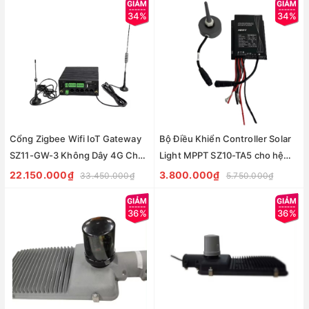
Minh
34%
34%
Cổng Zigbee Wifi IoT Gateway
Bộ Điều Khiển Controller Solar
SZ11-GW-3 Không Dây 4G Cho
Light MPPT SZ10-TA5 cho hệ
Hệ Thống Điều Khiển Ánh Sáng
thống chiếu sáng đường phố
22.150.000₫
3.800.000₫
33.450.000₫
5.750.000₫
Đường Phố
thông minh
36%
36%