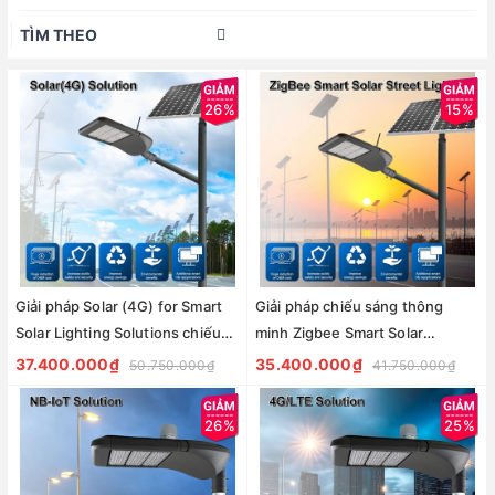
TÌM THEO
26%
15%
Giải pháp Solar (4G) for Smart
Giải pháp chiếu sáng thông
Solar Lighting Solutions chiếu
minh Zigbee Smart Solar
sáng thông minh cho đèn
Lighting Solutions cho đèn
37.400.000₫
35.400.000₫
50.750.000₫
41.750.000₫
đường nlmt Zalaa
đường nlmt Zalaa
26%
25%