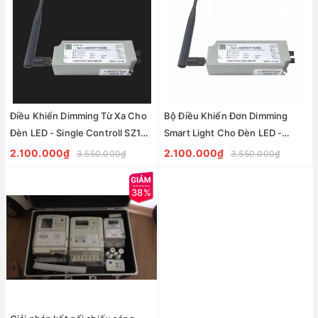
Điều Khiển Dimming Từ Xa Cho
Bộ Điều Khiển Đơn Dimming
Đèn LED - Single Controll SZ10-
Smart Light Cho Đèn LED -
R1A-M ZALAA Smart Light
Single Controll ZSL-SZ10-R1A
2.100.000₫
2.100.000₫
3.550.000₫
3.550.000₫
ZALAA
38%