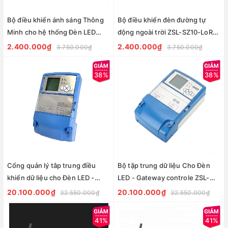
Bộ điều khiển ánh sáng Thông
Bộ điều khiển đèn đường tự
Minh cho hệ thống Đèn LED
động ngoài trời ZSL-SZ10-LoRa-
SZ10-LoRa-NEMA ZALAA Smart
NEMA ZALAA Smart Light
2.400.000₫
2.400.000₫
3.750.000₫
3.750.000₫
Light
38%
38%
Cổng quản lý tâp trung điều
Bộ tập trung dữ liệu Cho Đèn
khiển dữ liệu cho Đèn LED -
LED - Gateway controle ZSL-
Gateway controle SZ10-GW-
SZ10-GW ZALAA
20.100.000₫
20.100.000₫
32.550.000₫
32.550.000₫
R4A street light centralized
manager
41%
41%