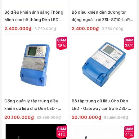
Bộ điều khiển ánh sáng Thông
Bộ điều khiển đèn đường tự
Minh cho hệ thống Đèn LED
động ngoài trời ZSL-SZ10-LoRa-
SZ10-LoRa-NEMA ZALAA Smart
NEMA ZALAA Smart Light
2.400.000₫
2.400.000₫
3.750.000₫
3.750.000₫
Light
38%
38%
Cổng quản lý tâp trung điều
Bộ tập trung dữ liệu Cho Đèn
khiển dữ liệu cho Đèn LED -
LED - Gateway controle ZSL-
Gateway controle SZ10-GW-
SZ10-GW ZALAA
20.100.000₫
20.100.000₫
32.550.000₫
32.550.000₫
R4A street light centralized
manager
41%
41%