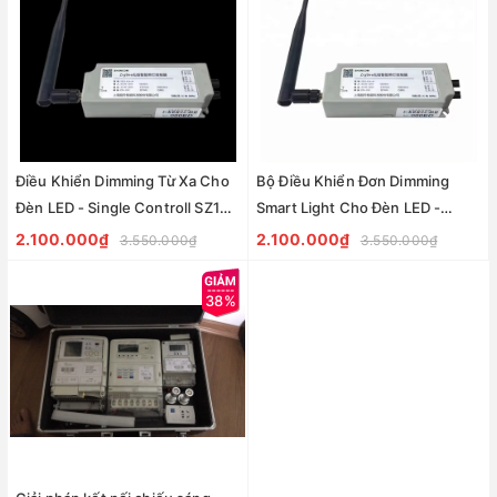
Điều Khiển Dimming Từ Xa Cho
Bộ Điều Khiển Đơn Dimming
Đèn LED - Single Controll SZ10-
Smart Light Cho Đèn LED -
R1A-M ZALAA Smart Light
Single Controll ZSL-SZ10-R1A
2.100.000₫
2.100.000₫
3.550.000₫
3.550.000₫
ZALAA
38%