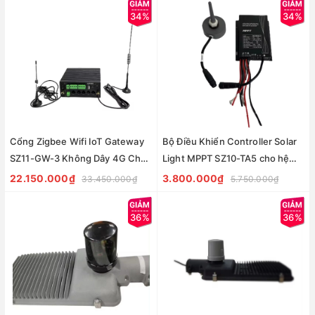
Minh
34%
34%
Cổng Zigbee Wifi IoT Gateway
Bộ Điều Khiển Controller Solar
SZ11-GW-3 Không Dây 4G Cho
Light MPPT SZ10-TA5 cho hệ
Hệ Thống Điều Khiển Ánh Sáng
thống chiếu sáng đường phố
22.150.000₫
3.800.000₫
33.450.000₫
5.750.000₫
Đường Phố
thông minh
36%
36%