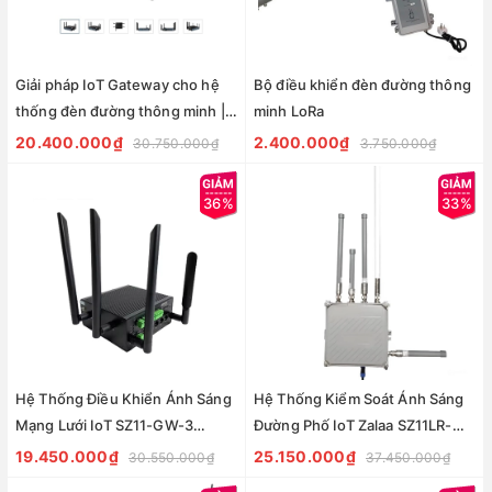
Giải pháp IoT Gateway cho hệ
Bộ điều khiển đèn đường thông
thống đèn đường thông minh |
minh LoRa
IoT Gateway UTX-3117 ZALAA
20.400.000₫
2.400.000₫
30.750.000₫
3.750.000₫
36%
33%
Hệ Thống Điều Khiển Ánh Sáng
Hệ Thống Kiểm Soát Ánh Sáng
Mạng Lưới IoT SZ11-GW-3
Đường Phố IoT Zalaa SZ11LR-
ZALAA ZigBee Gateway Cho
GW-2 Lorawan gateway
19.450.000₫
25.150.000₫
30.550.000₫
37.450.000₫
Chiếu Sáng Đường Phố Thông