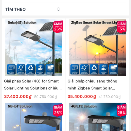
TÌM THEO
26%
15%
Giải pháp Solar (4G) for Smart
Giải pháp chiếu sáng thông
Solar Lighting Solutions chiếu
minh Zigbee Smart Solar
sáng thông minh cho đèn
Lighting Solutions cho đèn
37.400.000₫
35.400.000₫
50.750.000₫
41.750.000₫
đường nlmt Zalaa
đường nlmt Zalaa
26%
25%