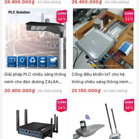
ZALAA Smart Lighting Solutions
ZALAA Smart Lighting Solutions
28.400.000₫
26.400.000₫
37.750.000₫
33.750.000₫
34%
33%
Giải pháp PLC chiếu sáng thông
Cổng điều khiển IoT cho hệ
minh cho đèn đường ZALAA
thống chiếu sáng thông minh
Smart Lighting Solutions
Zalaa Zlk SZ11LR-GW-2 Lorawan
20.400.000₫
25.150.000₫
30.750.000₫
37.450.000₫
gateway
34%
36%