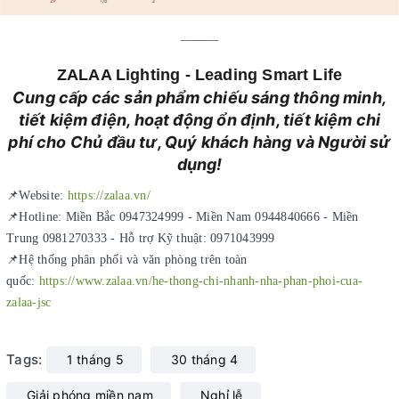
———
ZALAA Lighting - Leading Smart Life
Cung cấp các sản phẩm chiếu sáng thông minh,
tiết kiệm điện, hoạt động ổn định, tiết kiệm chi
phí cho Chủ đầu tư, Quý khách hàng và Người sử
dụng!
📌Website:
https://zalaa.vn/
📌Hotline: Miền Bắc 0947324999 - Miền Nam 0944840666 - Miền
Trung 0981270333 - Hỗ trợ Kỹ thuật: 0971043999
📌Hệ thống phân phối và văn phòng trên toàn
quốc:
https://www.zalaa.vn/he-thong-chi-nhanh-nha-phan-phoi-cua-
zalaa-jsc
Tags:
1 tháng 5
30 tháng 4
Giải phóng miền nam
Nghỉ lễ