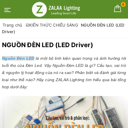
0
Trang chủ
☑️KIẾN THỨC CHIẾU SÁNG
NGUỒN ĐÈN LED (LED
Driver)
NGUỒN ĐÈN LED (LED Driver)
Nguồn Đèn LED
là một bộ linh kiện quan trọng và ảnh hưởng tới
tuổi thọ của Đèn Led. Vậy Nguồn-Đèn-LED là gì? Cấu tạo, vai trò
& nguyên lý hoạt động của nó ra sao? Phân biệt và đánh giá từng
loại như thế nào? Hãy cùng ZALAA Lighting tìm hiểu qua bài tổng
hợp dưới đây: