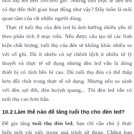
tuổi thọ lên đến 100.000 giờ. Nhưng liệu thực tế đèn led
có đạt đến thời gian hoạt động như vậy? Đây luôn là mối
quan tâm của rất nhiều người dùng.
Thực tế tuổi thọ của đèn led bị ảnh hưởng nhiều yếu tố
theo phân tích ở mục trên. Nếu được cấu tạo từ các linh
kiện chất lượng; tuổi thọ của đèn sẽ không khác nhiều so
với số ghi. Dù ít nhiều có sự chênh lệch ít nhiều từ lý
thuyết và thực tế sử dụng nhưng đèn led vẫn là dòng
thiết bị có tính bền bỉ cao. Dù tuổi thọ đèn có thể thấp
hơn đôi chút trong thực tế sử dụng. Nhưng nếu so sánh
với đèn sợi đốt, đèn huỳnh quang,.. Thì đèn led vẫn có
tuổi thọ cao hơn hẳn.
10.2 Làm thế nào để tăng tuổi thọ cho đèn led?
Để gia tăng
tuổi thọ đèn led
, bạn chỉ cần chú ý thực
hiện một vài việc trong quá trình sử dụng. Chẳng hạn