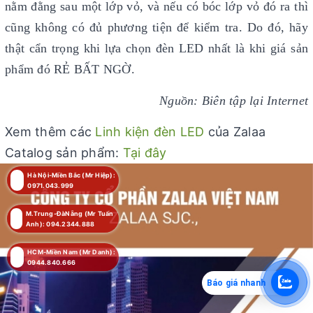
nằm đằng sau một lớp vỏ, và nếu có bóc lớp vỏ đó ra thì
cũng không có đủ phương tiện để kiểm tra. Do đó, hãy
thật cẩn trọng khi lựa chọn đèn LED nhất là khi giá sản
phẩm đó RẺ BẤT NGỜ.
Nguồn: Biên tập lại Internet
Xem thêm các
Linh kiện đèn LED
của Zalaa
Catalog sản phẩm:
Tại đây
Hà Nội-Miền Bắc (Mr Hiệp):
0971.043.999
M.Trung-ĐàNẵng (Mr Tuấn
Anh): 094.2344.888
HCM-Miền Nam (Mr Danh):
0944.840.666
Báo giá nhanh