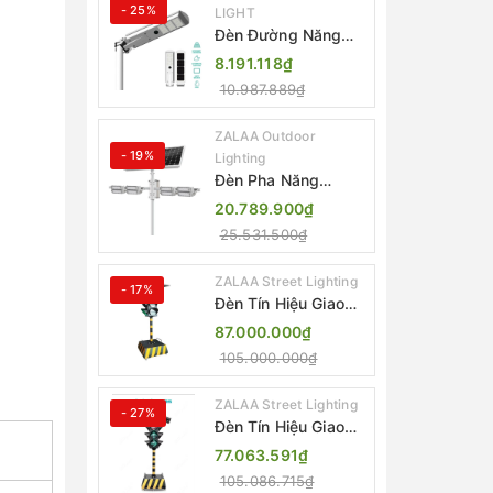
- 25%
LIGHT
Đèn Đường Năng
Lượng Mặt Trời Tích
8.191.118₫
Hợp Camera ZALAA
10.987.889₫
ZL-BJ04-CCTV
(80W, IP65)
ZALAA Outdoor
- 19%
Lighting
Đèn Pha Năng
Lượng Mặt Trời Sân
20.789.900₫
Thể Thao ZALAA
25.531.500₫
Jsc Chống Nước
IP65 Cao Cấp
ZALAA Street Lighting
- 17%
Đèn Tín Hiệu Giao
Thông Di Động Năng
87.000.000₫
Lượng Mặt Trời
105.000.000₫
ZALAA ZL-300A-D
ZALAA Street Lighting
- 27%
Đèn Tín Hiệu Giao
Thông Di Động Năng
77.063.591₫
Lượng Mặt Trời
105.086.715₫
ZALAA ZL-409300C