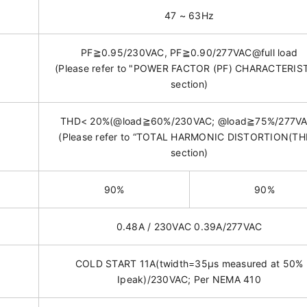
47 ~ 63Hz
PF≧0.95/230VAC, PF≧0.90/277VAC@full load
(Please refer to "POWER FACTOR (PF) CHARACTERIS
section)
THD< 20%(@load≧60%/230VAC; @load≧75%/277VA
(Please refer to “TOTAL HARMONIC DISTORTION(TH
section)
90%
90%
0.48A / 230VAC 0.39A/277VAC
COLD START 11A(twidth=35μs measured at 50%
Ipeak)/230VAC; Per NEMA 410