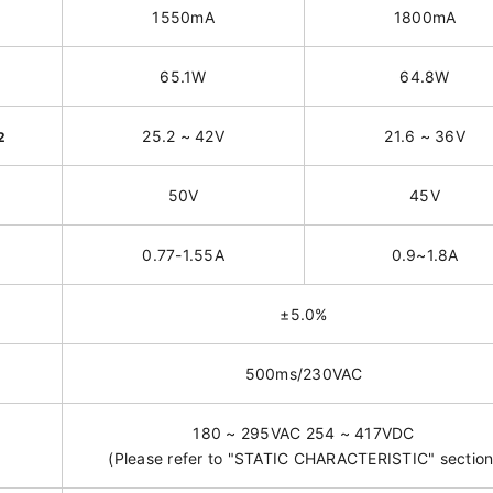
1550mA
1800mA
65.1W
64.8W
25.2 ~ 42V
21.6 ~ 36V
2
50V
45V
0.77-1.55A
0.9~1.8A
±5.0%
500ms/230VAC
180 ~ 295VAC 254 ~ 417VDC
(Please refer to "STATIC CHARACTERISTIC" section