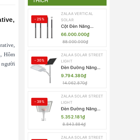
THÍCH
ZALAA VERTICAL
tive,
- 25%
SOLAR
Cột Đèn Năng
Lượng Mặt Trời Dọc
66.000.000₫
Thông Minh ZSR-
88.000.000₫
YYDS-360 | ZALAA
ative,
Jsc
ng, Hôm
ZALAA SOLAR STREET
- 30%
LIGHT
 người
Đèn Đường Năng
Lượng Mặt Trời
9.794.380₫
Thông Minh Điều
14.062.870₫
Khiển MPPT ZL-
GMX01 ZALAA
ZALAA SOLAR STREET
- 39%
LIGHT
Đèn Đường Năng
Lượng Mặt Trời
5.352.181₫
Nhôm Đúc ZALAA
8.843.884₫
ZL-BWH Cao Cấp
IP65
ZALAA SOLAR STREET