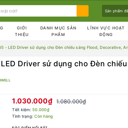
Sản phẩm đ
NG
GIỚI
DANH MỤC SẢN
LĨNH VỰC HOẠT
Ủ
THIỆU
PHẨM
ĐỘNG
 - LED Driver sử dụng cho Đèn chiếu sáng Flood, Decorative, Arc
LED Driver sử dụng cho Đèn chiếu 
Bạn chưa xem sản phẩm nào
NWELL
1.030.000₫
1.080.000₫
Tiết kiệm:
50.000₫
Tình trạng:
Còn hàng
ĐẶC ĐIỂM NỔI BẬT