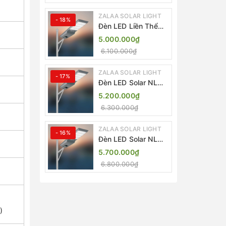
ZALAA SOLAR LIGHT
- 18%
Đèn LED Liền Thể
ZALAA Solar Street
5.000.000₫
Light ZKC-TG 20W
6.100.000₫
25W 30W All In One
ZALAA SOLAR LIGHT
- 17%
Đèn LED Solar NLMT
Liền Thể ZKC-TG
5.200.000₫
20W All in One |
6.300.000₫
ZALAA Street Light
ZALAA SOLAR LIGHT
- 16%
Đèn LED Solar NLMT
Liền Thể ZKC-TG
5.700.000₫
25W All in One |
6.800.000₫
ZALAA Street Light
)