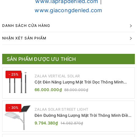
www.laprapdenled.com
|
www.giacongdenled.com
DANH SÁCH CỬA HÀNG
NHẬN XÉT SẢN PHẨM
SẢN PHẨM ĐƯỢC ƯU THÍCH
- 25%
ZALAA VERTICAL SOLAR
Cột Đèn Năng Lượng Mặt Trời Dọc Thông Minh
ZSR-YYDS-360 | ZALAA Jsc
66.000.000₫
88.000.000₫
- 30%
ZALAA SOLAR STREET LIGHT
Đèn Đường Năng Lượng Mặt Trời Thông Minh Điều
Khiển MPPT ZL-GMX01 ZALAA
9.794.380₫
14.062.870₫