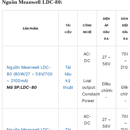
Nguồn Meanwell LDC-80:
ĐIỆN
DÒNG
TÀI
CÔNG
ÁP
ĐIỆN
SẢN PHẨM
LIỆU
NGHỆ
ĐẦU
ĐẦU
RA
RA
AC-
700
27 ~
DC
~
56V
Nguồn Meanwell LDC-
Tài
210
80 (80W/27 ~ 56V/700
liệu
~ 2100mA)
kỹ
Loại
Điều
Mã SP:LDC-80
thuật
output:
Điều
chỉnh:
Constant
chỉn
-
Power
-
AC-
700
27 ~
DC
~
56V
Nguồn Meanwell LDC-
Tài
210