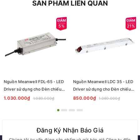
SẢN PHẨM LIÊN QUAN
5%
21%
Nguồn Meanwell FDL-65 - LED
Nguồn Meanwell LDC 35 - LED
Driver sử dụng cho Đèn chiếu
Driver sử dụng cho Đèn chiếu
sáng Flood, Decorative,
sáng Panel, Indoor, Linear
1.030.000₫
850.000₫
1.080.000₫
1.080.000₫
Architectural
Đăng Ký Nhận Báo Giá
Chúng tôi tư vấn đúng sản phẩm và gửi báo giá Công ty đến