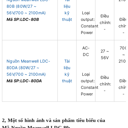
80B (80W/27 ~
liệu
56V/700 ~ 2100mA)
kỹ
Loại
Điều
Mã SP:LDC-80B
thuật
output:
Điều
chỉnh:
Constant
chỉn
-
Power
-
AC-
700
27 ~
DC
~
56V
Nguồn Meanwell LDC-
Tài
210
80DA (80W/27 ~
liệu
56V/700 ~ 2100mA)
kỹ
Loại
Điều
Mã SP:LDC-80DA
thuật
output:
Điều
chỉnh:
Constant
chỉn
-
Power
-
2, Một số hình ảnh và sản phẩm tiêu biểu của
Mã Nguồn Meanwell LDC-80: