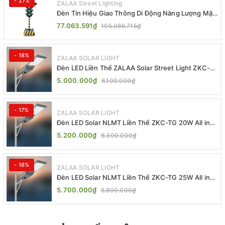
- 27%
ZALAA Street Lighting
Đèn Tín Hiệu Giao Thông Di Động Năng Lượng Mặt
Trời ZALAA ZL-409300C
77.063.591₫
105.086.715₫
- 18%
ZALAA SOLAR LIGHT
Đèn LED Liền Thể ZALAA Solar Street Light ZKC-
TG 20W 25W 30W All In One
5.000.000₫
6.100.000₫
- 17%
ZALAA SOLAR LIGHT
Đèn LED Solar NLMT Liền Thể ZKC-TG 20W All in
One | ZALAA Street Light
5.200.000₫
6.300.000₫
- 16%
ZALAA SOLAR LIGHT
Đèn LED Solar NLMT Liền Thể ZKC-TG 25W All in
One | ZALAA Street Light
5.700.000₫
6.800.000₫