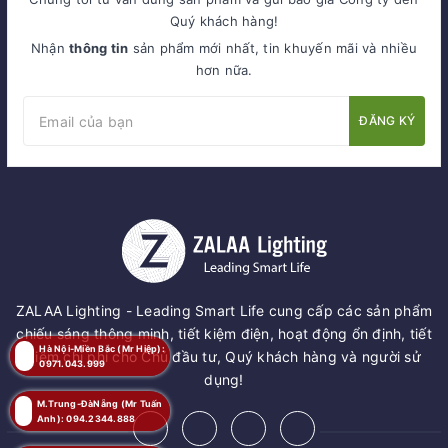
Quý khách hàng!
Nhận
thông tin
sản phẩm mới nhất, tin khuyến mãi và nhiều
hơn nữa.
ĐĂNG KÝ
ZALAA Lighting - Leading Smart Life cung cấp các sản phẩm
chiếu sáng thông minh, tiết kiệm điện, hoạt động ổn định, tiết
Hà Nội-Miền Bắc (Mr Hiệp):
kiệm chi phí cho Chủ đầu tư, Quý khách hàng và người sử
0971.043.999
dụng!
M.Trung-ĐàNẵng (Mr Tuấn
Anh): 094.2344.888