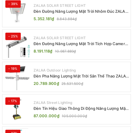
- 39%
ZALAA SOLAR STREET LIGHT
Đèn Đường Năng Lượng Mặt Trời Nhôm Đúc ZALAA
ZL-BWH Cao Cấp IP65
5.352.181₫
8.843.884₫
- 25%
ZALAA SOLAR STREET LIGHT
Đèn Đường Năng Lượng Mặt Trời Tích Hợp Camera
ZALAA ZL-BJ04-CCTV (80W, IP65)
8.191.118₫
10.987.889₫
- 19%
ZALAA Outdoor Lighting
Đèn Pha Năng Lượng Mặt Trời Sân Thể Thao ZALAA
Jsc Chống Nước IP65 Cao Cấp
20.789.900₫
25.531.500₫
- 17%
ZALAA Street Lighting
Đèn Tín Hiệu Giao Thông Di Động Năng Lượng Mặt
Trời ZALAA ZL-300A-D
87.000.000₫
105.000.000₫