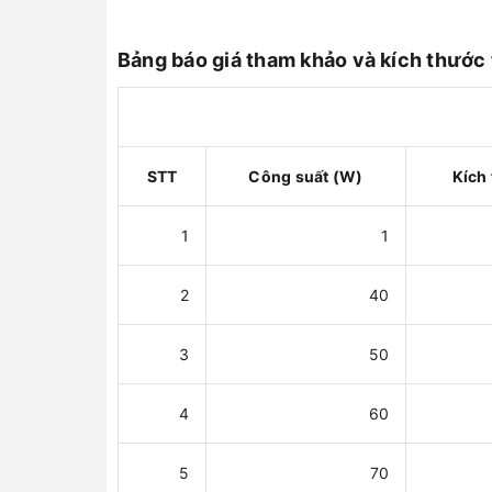
Bảng báo giá tham khảo và kích thước
STT
Công suất (W)
Kích
1
1
2
40
3
50
4
60
5
70