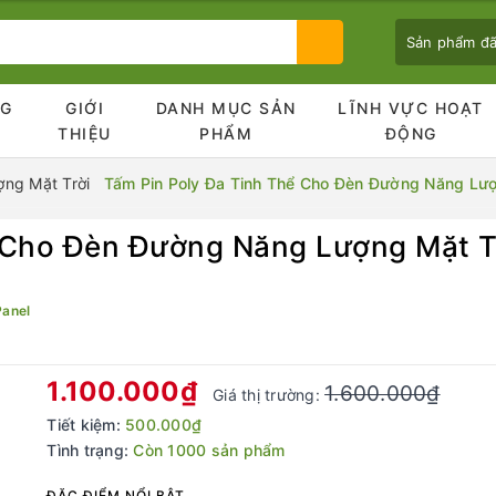
Sản phẩm đ
NG
GIỚI
DANH MỤC SẢN
LĨNH VỰC HOẠT
Ủ
THIỆU
PHẨM
ĐỘNG
ng Mặt Trời
Tấm Pin Poly Đa Tinh Thể Cho Đèn Đường Năng Lượng
Cho Đèn Đường Năng Lượng Mặt Trời
Bạn chưa xem sản phẩm nào
Panel
1.100.000₫
1.600.000₫
Giá thị trường:
Tiết kiệm:
500.000₫
Tình trạng:
Còn 1000 sản phẩm
ĐẶC ĐIỂM NỔI BẬT