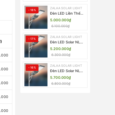
ZALAA SOLAR LIGHT
- 18%
Đèn LED Liền Thể
ZALAA Solar Street
5.000.000₫
Light ZKC-TG 20W
6.100.000₫
25W 30W All In One
ZALAA SOLAR LIGHT
- 17%
đ)
Đèn LED Solar NLMT
Liền Thể ZKC-TG
5.200.000₫
20W All in One |
6.300.000₫
.000
ZALAA Street Light
ZALAA SOLAR LIGHT
- 16%
.000
Đèn LED Solar NLMT
Liền Thể ZKC-TG
5.700.000₫
25W All in One |
0.000
6.800.000₫
ZALAA Street Light
0.000
0.000