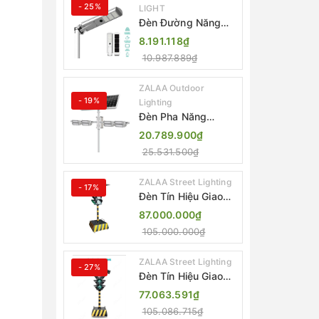
- 25%
LIGHT
Đèn Đường Năng
Lượng Mặt Trời Tích
8.191.118₫
Hợp Camera ZALAA
10.987.889₫
ZL-BJ04-CCTV
(80W, IP65)
ZALAA Outdoor
- 19%
Lighting
Đèn Pha Năng
Lượng Mặt Trời Sân
20.789.900₫
Thể Thao ZALAA
25.531.500₫
Jsc Chống Nước
IP65 Cao Cấp
ZALAA Street Lighting
- 17%
Đèn Tín Hiệu Giao
Thông Di Động Năng
87.000.000₫
Lượng Mặt Trời
105.000.000₫
ZALAA ZL-300A-D
ZALAA Street Lighting
- 27%
Đèn Tín Hiệu Giao
Thông Di Động Năng
77.063.591₫
Lượng Mặt Trời
105.086.715₫
ZALAA ZL-409300C