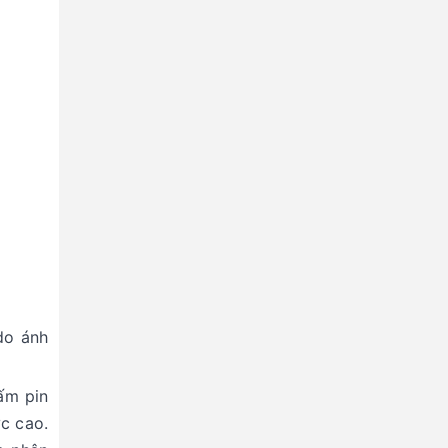
do ánh
ấm pin
ực cao.