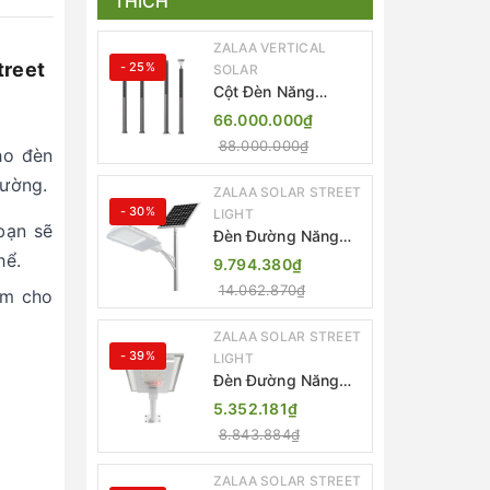
THÍCH
ZALAA VERTICAL
treet
- 25%
SOLAR
Cột Đèn Năng
Lượng Mặt Trời Dọc
66.000.000₫
Thông Minh ZSR-
88.000.000₫
ho đèn
YYDS-360 | ZALAA
Jsc
rường.
ZALAA SOLAR STREET
- 30%
LIGHT
bạn sẽ
Đèn Đường Năng
Lượng Mặt Trời
hể.
9.794.380₫
Thông Minh Điều
14.062.870₫
àm cho
Khiển MPPT ZL-
GMX01 ZALAA
ZALAA SOLAR STREET
- 39%
LIGHT
Đèn Đường Năng
Lượng Mặt Trời
5.352.181₫
Nhôm Đúc ZALAA
8.843.884₫
ZL-BWH Cao Cấp
IP65
ZALAA SOLAR STREET