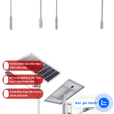
Hà Nội-Miền Bắc (Mr Hiệp):
0971.043.999
M.Trung-ĐàNẵng (Mr Tuấn
Anh): 094.2344.888
HCM-Miền Nam (Mr Danh):
0944.840.666
Báo giá nhanh