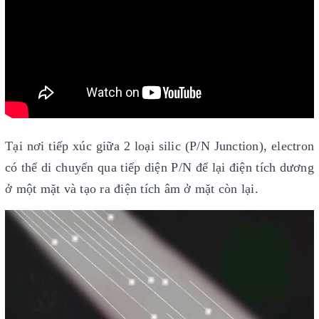
Tại nơi tiếp xúc giữa 2 loại silic (P/N Junction), electron
có thể di chuyển qua tiếp diện P/N để lại điện tích dương
ở một mặt và tạo ra điện tích âm ở mặt còn lại.