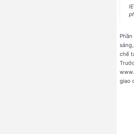
I
p
Phần 
sáng,
chế t
Trướ
www.
giao 