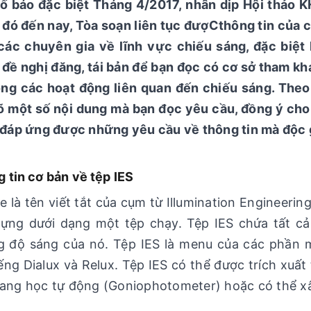
ố báo đặc biệt Tháng 4/2017, nhân dịp Hội thảo 
 đó đến nay, Tòa soạn liên tục đượCthông tin của c
các chuyên gia về lĩnh vực chiếu sáng, đặc biệt
đề nghị đăng, tái bản để bạn đọc có cơ sở tham k
ong các hoạt động liên quan đến chiếu sáng. Theo 
õ một số nội dung mà bạn đọc yêu cầu, đồng ý cho đ
 đáp ứng được những yêu cầu về thông tin mà độc 
 tin cơ bản về tệp IES
ile là tên viết tắt của cụm từ Illumination Engineerin
ựng dưới dạng một tệp chạy. Tệp IES chứa tất cả
 độ sáng của nó. Tệp IES là menu của các phần m
iếng Dialux và Relux. Tệp IES có thể được trích xuấ
ang học tự động (Goniophotometer) hoặc có thể x