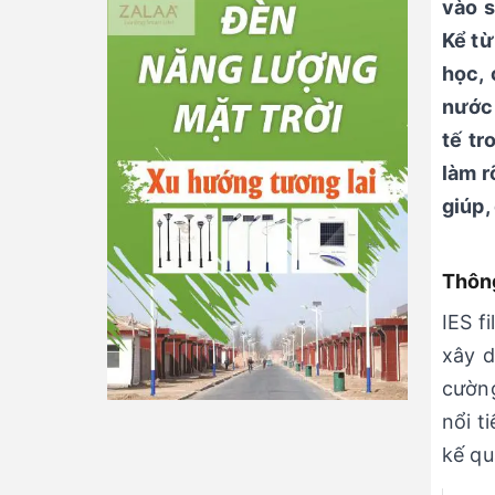
vào s
Kể từ
học, 
nước 
tế tr
làm r
giúp,
Thông
IES f
xây d
cường
nổi t
kế qu