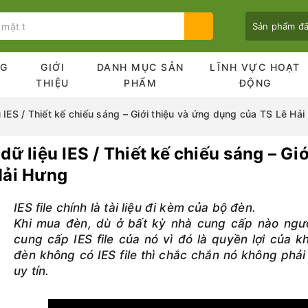
Sản phẩm đ
NG
GIỚI
DANH MỤC SẢN
LĨNH VỰC HOẠT
Ủ
THIỆU
PHẨM
ĐỘNG
u IES / Thiết kế chiếu sáng – Giới thiệu và ứng dụng của TS Lê Hả
dữ liệu IES / Thiết kế chiếu sáng – G
Bạn chưa xem sản phẩm nào
Hải Hưng
IES file chính là tài liệu đi kèm của bộ đèn.
Khi mua đèn, dù ở bất kỳ nhà cung cấp nào ngư
cung cấp IES file của nó vì đó là quyền lợi của 
đèn không có IES file thì chắc chắn nó không phả
uy tín.