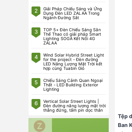
Giải Pháp Chiếu Sáng và Ứng
2
Dụng Đèn LED ZALAA Trong
Ngành Đường Sắt
TOP 5+ Đèn Chiếu Sáng Sân
3
Thể Thao có giải pháp Smart
Lighting SOGA Kết Nối 4G
ZALAA
Wind Solar Hybrid Street Light
4
for the project - Đèn đường
LED Năng Lượng Mặt Trời kết
hợp cùng Tuabin Gió
Chiếu Sáng Cảnh Quan Ngoại
5
Thất - LED Building Exterior
Lighting
Vertical Solar Street Lights |
6
Đèn đường năng lượng mặt trời
thẳng đứng, tấm pin dọc thân
Tệp d
Ban K