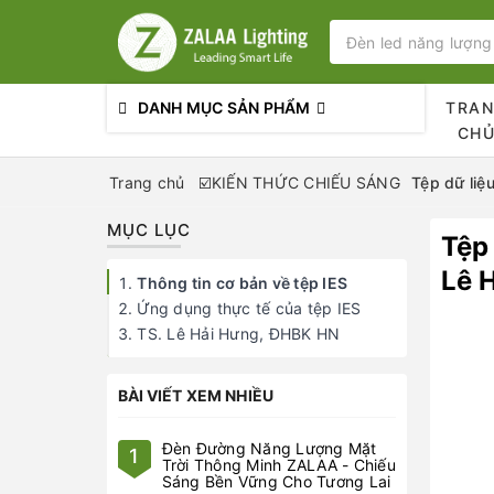
DANH MỤC SẢN PHẨM
TRA
CH
Trang chủ
☑️KIẾN THỨC CHIẾU SÁNG
Tệp dữ liệ
MỤC LỤC
Tệp 
Lê 
Thông tin cơ bản về tệp IES
Ứng dụng thực tế của tệp IES
TS. Lê Hải Hưng, ĐHBK HN
BÀI VIẾT XEM NHIỀU
Đèn Đường Năng Lượng Mặt
1
Trời Thông Minh ZALAA - Chiếu
Sáng Bền Vững Cho Tương Lai