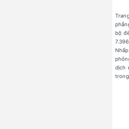
Tran
phẳng
bộ đè
7.396
Nhấp 
phỏng
dịch 
trong