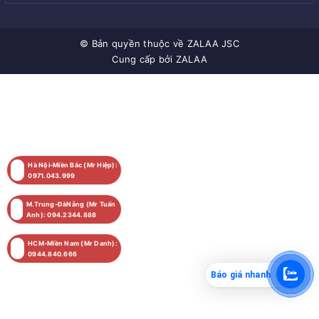
© Bản quyền thuộc về
ZALAA JSC
Cung cấp bởi
ZALAA
Hà Nội-Miền Bắc (Mr Hiệp):
0971.043.999
M.Trung-ĐàNẵng (Mr Tuấn
Anh): 094.2344.888
HCM-Miền Nam (Mr Danh):
0944.840.666
Báo giá nhanh