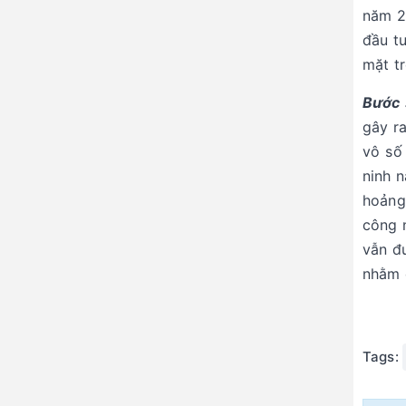
năm 2
đầu tư
mặt t
Bước 
gây ra
vô số
ninh 
hoảng
công 
vẫn đư
nhằm 
Tags: