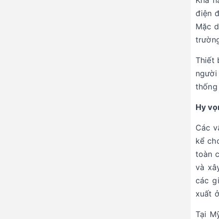
Khả n
điện 
Mặc d
trường
Thiết
người 
thống 
Hy vọ
Các vấ
kể ch
toàn c
và xâ
các g
xuất 
Tại M