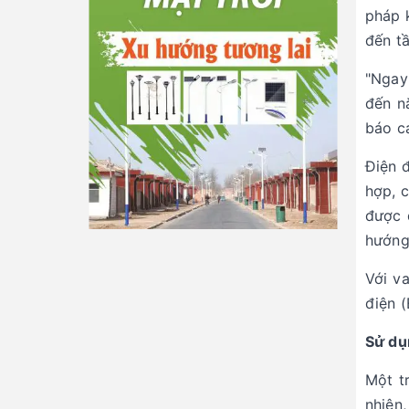
pháp 
đến tầ
"Ngay 
đến n
báo c
Điện 
hợp, 
được 
hướng
Với va
điện (
Sử dụ
Một tr
nhiên