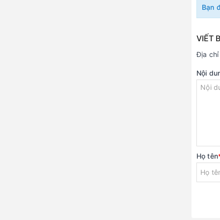
Bạn 
VIẾT 
Địa ch
Nội du
Họ tên