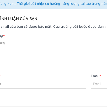
đang xem:
BÌNH LUẬN CỦA BẠN
ỉ email của bạn sẽ được bảo mật. Các trường bắt buộc được đánh
ng
*
Email
*
*