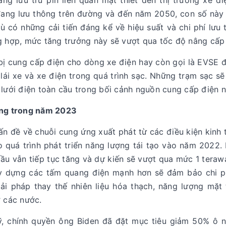
ăng lưu trữ pin liên quan mật thiết đến thị trường xe đi
đang lưu thông trên đường và đến năm 2050, con số này 
ù có những cải tiến đáng kể về hiệu suất và chi phí lưu
 hợp, mức tăng trưởng này sẽ vượt qua tốc độ nâng cấp c
 bị cung cấp điện cho dòng xe điện hay còn gọi là EVSE 
lái xe và xe điện trong quá trình sạc. Những trạm sạc s
lưới điện toàn cầu trong bối cảnh nguồn cung cấp điện n
ng trong năm 2023
n đề về chuỗi cung ứng xuất phát từ các điều kiện kinh t
o quá trình phát triển năng lượng tái tạo vào năm 2022.
ầu vẫn tiếp tục tăng và dự kiến sẽ vượt qua mức 1 teraw
y dựng các tấm quang điện mạnh hơn sẽ đảm bảo chi phí
iải pháp thay thế nhiên liệu hóa thạch, năng lượng mặt
ở các nước.
ỹ, chính quyền ông Biden đã đặt mục tiêu giảm 50% ô n