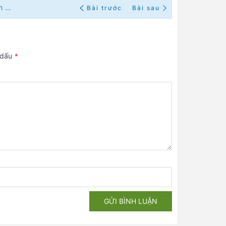
Thế giới bắt nhịp xu hướng năng lượng tái tạo trong năm 2023 |Theo Báo Tổ Quốc
Bài trước
Bài sau
 dấu
*
GỬI BÌNH LUẬN