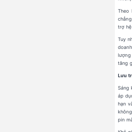
Theo 
chẳng
trợ h
Tuy nh
doanh
lượng 
tăng g
Lưu tr
Sáng 
áp dụ
hạn và
không 
pin m