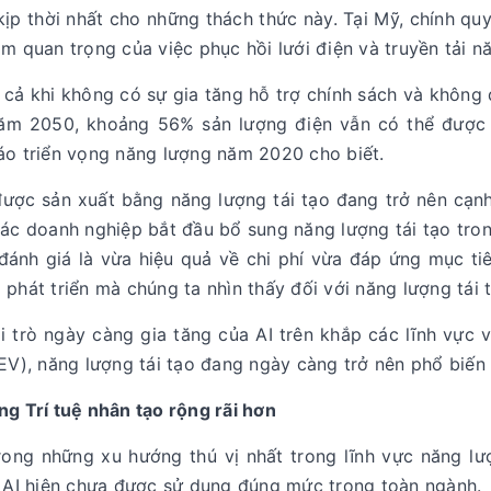
kịp thời nhất cho những thách thức này. Tại Mỹ, chính 
m quan trọng của việc phục hồi lưới điện và truyền tải n
cả khi không có sự gia tăng hỗ trợ chính sách và không 
ăm 2050, khoảng 56% sản lượng điện vẫn có thể được c
áo triển vọng năng lượng năm 2020 cho biết.
được sản xuất bằng năng lượng tái tạo đang trở nên cạnh
các doanh nghiệp bắt đầu bổ sung năng lượng tái tạo tro
đánh giá là vừa hiệu quả về chi phí vừa đáp ứng mục tiêu
 phát triển mà chúng ta nhìn thấy đối với năng lượng tái
i trò ngày càng gia tăng của AI trên khắp các lĩnh vực v
EV), năng lượng tái tạo đang ngày càng trở nên phổ biến 
ng Trí tuệ nhân tạo rộng rãi hơn
ong những xu hướng thú vị nhất trong lĩnh vực năng lượn
, AI hiện chưa được sử dụng đúng mức trong toàn ngành.