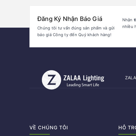
Đăng Ký Nhận Báo Giá
Nhận
t
nhiều 
Chúng tôi tư vấn đúng sản phẩm và gửi
báo giá Công ty đến Quý khách hàng!
ZALAA
VỀ CHÚNG TÔI
HỖ TR