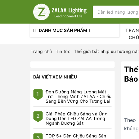
DANH MỤC SẢN PHẨM
TRA
CH
Trang chủ
Tin tức
Thế giới bắt nhịp xu hướng nă
Thế
BÀI VIẾT XEM NHIỀU
Báo
Đèn Đường Năng Lượng Mặt
1
Trời Thông Minh ZALAA - Chiếu
Sáng Bền Vững Cho Tương Lai
Giải Pháp Chiếu Sáng và Ứng
2
Dụng Đèn LED ZALAA Trong
Theo 
Ngành Đường Sắt
khủng
TOP 5+ Đèn Chiếu Sáng Sân
3