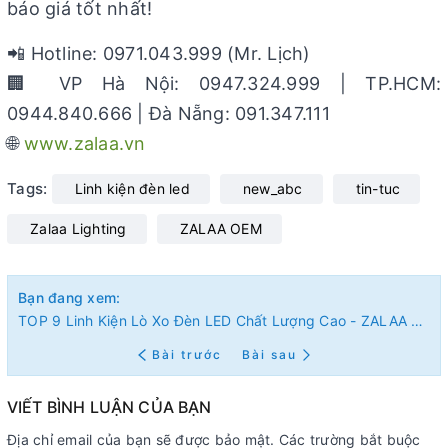
báo giá tốt nhất!
📲 Hotline: 0971.043.999 (Mr. Lịch)
🏢 VP Hà Nội: 0947.324.999 | TP.HCM:
0944.840.666 | Đà Nẵng: 091.347.111
🌐
www.zalaa.vn
Tags:
Linh kiện đèn led
new_abc
tin-tuc
Zalaa Lighting
ZALAA OEM
Bạn đang xem:
TOP 9 Linh Kiện Lò Xo Đèn LED Chất Lượng Cao - ZALAA Lighting
Bài trước
Bài sau
VIẾT BÌNH LUẬN CỦA BẠN
Địa chỉ email của bạn sẽ được bảo mật. Các trường bắt buộc