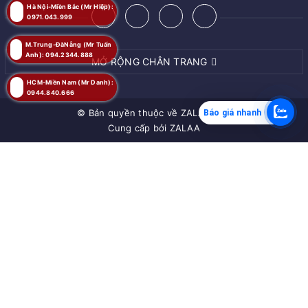
Hà Nội-Miền Bắc (Mr Hiệp):
0971.043.999
M.Trung-ĐàNẵng (Mr Tuấn
Anh): 094.2344.888
MỞ RỘNG CHÂN TRANG
HCM-Miền Nam (Mr Danh):
0944.840.666
© Bản quyền thuộc về
ZALAA JSC
Báo giá nhanh
Cung cấp bởi
ZALAA