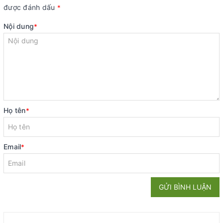
được đánh dấu
*
Nội dung
*
Họ tên
*
Email
*
GỬI BÌNH LUẬN