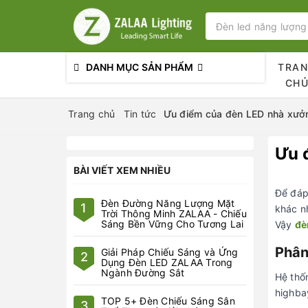
DANH MỤC SẢN PHẨM
TRA
CH
Trang chủ
Tin tức
Ưu điểm của đèn LED nhà xưở
Ưu 
BÀI VIẾT XEM NHIỀU
Để đáp
Đèn Đường Năng Lượng Mặt
1
khác n
Trời Thông Minh ZALAA - Chiếu
Sáng Bền Vững Cho Tương Lai
Vậy
đè
Phân
Giải Pháp Chiếu Sáng và Ứng
2
Dụng Đèn LED ZALAA Trong
Ngành Đường Sắt
Hệ thố
highba
TOP 5+ Đèn Chiếu Sáng Sân
3