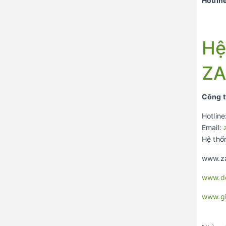
Hotline
Hệ
ZA
Công t
Hotline
Email:
Hệ thố
www.za
www.de
www.g