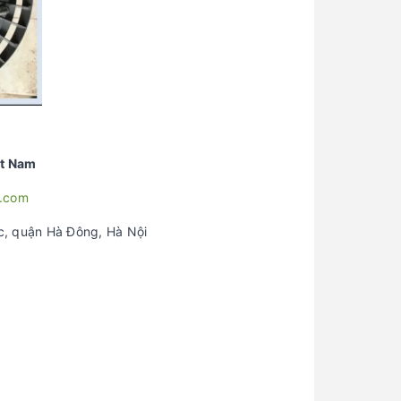
ệt Nam
.com
c, quận Hà Đông, Hà Nội