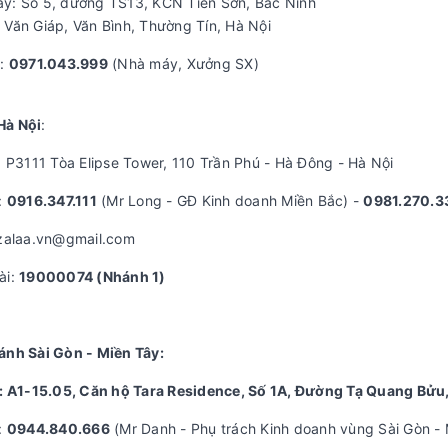
y: Số 5, đường TS13, KCN Tiên Sơn, Bắc Ninh
 Văn Giáp, Văn Bình, Thường Tín, Hà Nội
ệ:
0971.043.999
(Nhà máy, Xưởng SX)
Hà Nội
:
: P3111 Tòa Elipse Tower, 110 Trần Phú - Hà Đông - Hà Nội
:
0916.347.111
(Mr Long - GĐ Kinh doanh Miền Bắc) -
0981.270.3
 zalaa.vn@gmail.com
ài:
19000074 (Nhánh 1)
ánh Sài Gòn - Miền Tây:
ỉ: A1-15.05, Căn hộ Tara Residence, Số 1A, Đường Tạ Quang Bử
:
0944.840.666
(Mr Danh - Phụ trách Kinh doanh vùng Sài Gòn - 