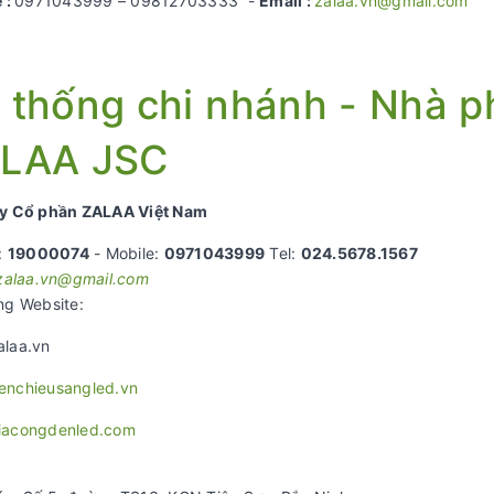
 :
0971043999 – 09812703333 -
Email :
zalaa.vn@gmail.com
 thống chi nhánh - Nhà p
LAA JSC
y Cổ phần ZALAA Việt Nam
:
19000074
- Mobile:
0971043999
Tel:
024.5678.1567
zalaa.vn@gmail.com
ng Website:
laa.vn
nchieusangled.vn
iacongdenled.com