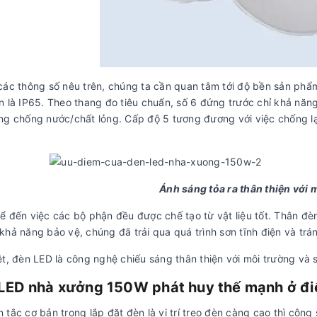
các thông số nêu trên, chúng ta cần quan tâm tới độ bền sản phẩ
 là IP65. Theo thang đo tiêu chuẩn, số 6 đứng trước chỉ khả năng 
ng chống nước/chất lỏng. Cấp độ 5 tương đương với việc chống lại
Ánh sáng tỏa ra thân thiện với 
ể đến việc các bộ phận đều được chế tạo từ vật liệu tốt. Thân đè
khả năng bảo vệ, chúng đã trải qua quá trình sơn tĩnh điện và tr
ệt, đèn LED là công nghệ chiếu sáng thân thiện với môi trường và 
LED nhà xưởng 150W phát huy thế mạnh ở đi
 tắc cơ bản trong lắp đặt đèn là vị trí treo đèn càng cao thì côn