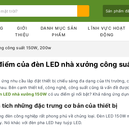
Sản phẩm đ
NG
GIỚI
DANH MỤC SẢN
LĨNH VỰC HOẠT
Ủ
THIỆU
PHẨM
ĐỘNG
ng công suất 150W, 200w
điểm của đèn LED nhà xưởng công su
Bạn chưa xem sản phẩm nào
 ứng nhu cầu lắp đặt thiết bị chiếu sáng đa dạng của thị trường, 
hau. Bên cạnh thiết kế, công nghệ, công suất cũng là vấn đề được
n LED nhà xưởng 150W
có ưu điểm gì nổi bật? Khả năng ứng dụn
 tích những đặc trưng cơ bản của thiết bị
ng đèn công nghiệp rất phong phú về chủng loại. Đèn LED 150W mà
y. Nó khác với đèn pha LED hay tuýp LED.