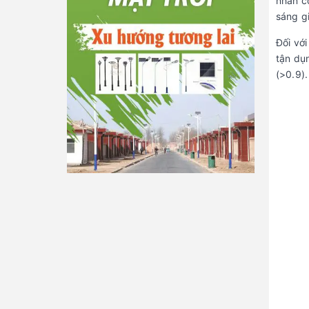
nhân c
sáng g
Đối với
tận dụ
(>0.9).