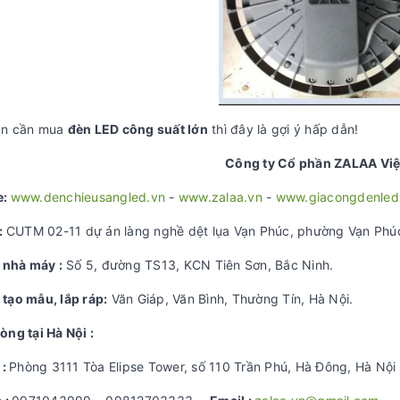
ạn cần mua
đèn LED công suất lớn
thì đây là gợi ý hấp dẫn!
Công ty Cổ phần ZALAA Vi
e:
www.denchieusangled.vn
-
www.zalaa.vn
-
www.giacongdenled
:
CUTM 02-11 dự án làng nghề dệt lụa Vạn Phúc, phường Vạn Phú
nhà máy :
Số 5, đường TS13, KCN Tiên Sơn, Bắc Ninh.
 t
ạ
o m
ẫ
u, l
ắ
p ráp:
Văn Giáp, Văn Bình, Thường Tín, Hà Nội.
òng t
ạ
i Hà N
ộ
i :
:
Phòng 3111 Tòa Elipse Tower, số 110 Trần Phú, Hà Đông, Hà Nội