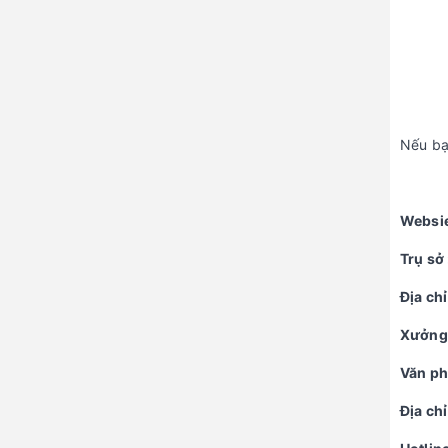
Nếu b
Websi
Tr
ụ
s
ở
Đ
ị
a ch
ỉ
Xưở
ng
Văn ph
Đ
ị
a ch
ỉ