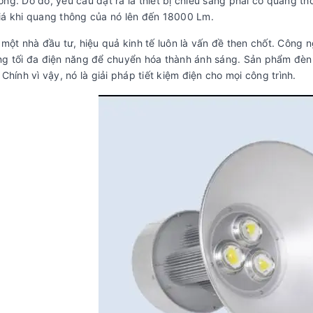
ông. Do đó, yêu cầu đặt ra là thiết bị chiếu sáng phải có quang 
iá khi quang thông của nó lên đến 18000 Lm.
 một nhà đầu tư, hiệu quả kinh tế luôn là vấn đề then chốt. Công n
ng tối đa điện năng để chuyển hóa thành ánh sáng. Sản phẩm đèn 
 Chính vì vậy, nó là giải pháp tiết kiệm điện cho mọi công trình.