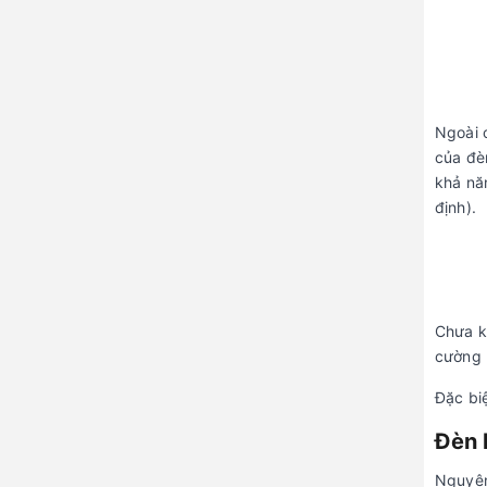
Ngoài 
của đèn
khả nă
định).
Chưa k
cường 
Đặc bi
Đèn 
Nguyên