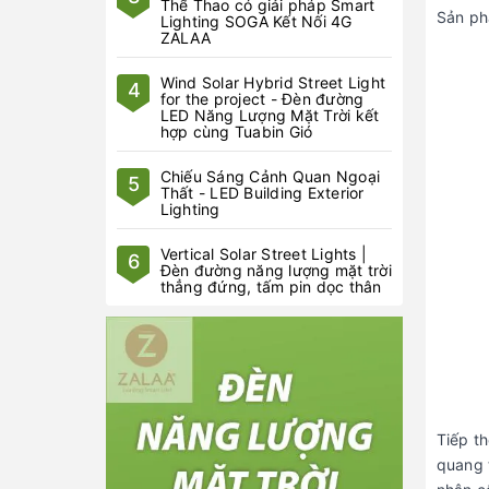
Thể Thao có giải pháp Smart
Sản ph
Lighting SOGA Kết Nối 4G
ZALAA
Wind Solar Hybrid Street Light
4
for the project - Đèn đường
LED Năng Lượng Mặt Trời kết
hợp cùng Tuabin Gió
Chiếu Sáng Cảnh Quan Ngoại
5
Thất - LED Building Exterior
Lighting
Vertical Solar Street Lights |
6
Đèn đường năng lượng mặt trời
thẳng đứng, tấm pin dọc thân
Tiếp t
quang 