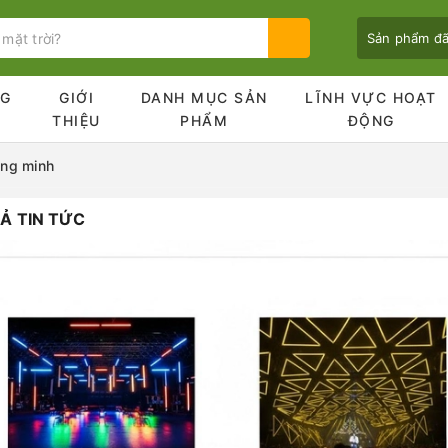
Sản phẩm đ
NG
GIỚI
DANH MỤC SẢN
LĨNH VỰC HOẠT
Ủ
THIỆU
PHẨM
ĐỘNG
ong minh
Ả TIN TỨC
Bạn chưa xem sản phẩm nào