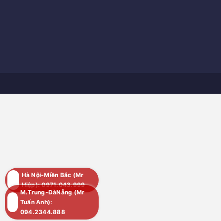
Hà Nội-Miền Bắc (Mr
Hiệp): 0971.043.999
M.Trung-ĐàNẵng (Mr
Tuấn Anh):
094.2344.888