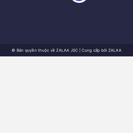
© Bản quyền thuộc về
ZALAA JSC
|
Cung cấp bởi
ZALAA