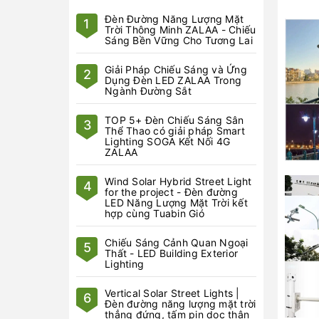
Đèn Đường Năng Lượng Mặt
1
Trời Thông Minh ZALAA - Chiếu
Sáng Bền Vững Cho Tương Lai
Giải Pháp Chiếu Sáng và Ứng
2
Dụng Đèn LED ZALAA Trong
Ngành Đường Sắt
TOP 5+ Đèn Chiếu Sáng Sân
3
Thể Thao có giải pháp Smart
Lighting SOGA Kết Nối 4G
ZALAA
Wind Solar Hybrid Street Light
4
for the project - Đèn đường
LED Năng Lượng Mặt Trời kết
hợp cùng Tuabin Gió
Chiếu Sáng Cảnh Quan Ngoại
5
Thất - LED Building Exterior
Lighting
Vertical Solar Street Lights |
6
Đèn đường năng lượng mặt trời
thẳng đứng, tấm pin dọc thân