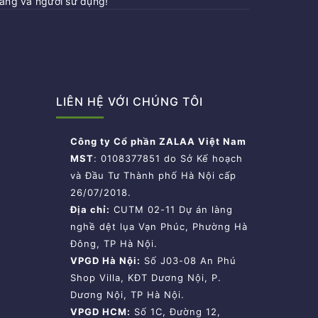
hàng và người sử dụng!
LIÊN HỆ VỚI CHÚNG TÔI
Công ty Cổ phần ZALAA Việt Nam
MST
: 0108377851 do Sở Kế hoạch
và Đầu Tư Thành phố Hà Nội cấp
26/07/2018.
Địa chỉ:
CUTM 02-11 Dự án làng
nghề dệt lụa Vạn Phúc, Phường Hà
Đông, TP Hà Nội.
VPGD Hà Nội:
Số J03-08 An Phú
Shop Villa, KĐT Dương Nội, P.
Dương Nội, TP Hà Nội.
VPGD HCM:
Số 1C, Đường 12,