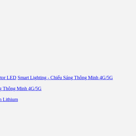
ctor LED
Smart Lighting - Chiếu Sáng Thông Minh 4G/5G
áng Thông Minh 4G/5G
n Lithium