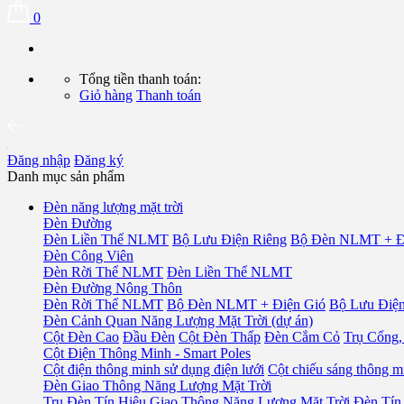
0
Tổng tiền thanh toán:
Giỏ hàng
Thanh toán
Đăng nhập
Đăng ký
Danh mục sản phẩm
Đèn năng lượng mặt trời
Đèn Đường
Đèn Liền Thể NLMT
Bộ Lưu Điện Riêng
Bộ Đèn NLMT + Đ
Đèn Công Viên
Đèn Rời Thể NLMT
Đèn Liền Thể NLMT
Đèn Đường Nông Thôn
Đèn Rời Thể NLMT
Bộ Đèn NLMT + Điện Gió
Bộ Lưu Điện
Đèn Cảnh Quan Năng Lượng Mặt Trời (dự án)
Cột Đèn Cao
Đầu Đèn
Cột Đèn Thấp
Đèn Cắm Cỏ
Trụ Cổng,
Cột Điện Thông Minh - Smart Poles
Cột điện thông minh sử dụng điện lưới
Cột chiếu sáng thông mi
Đèn Giao Thông Năng Lượng Mặt Trời
Trụ Đèn Tín Hiệu Giao Thông Năng Lượng Mặt Trời
Đèn Tín