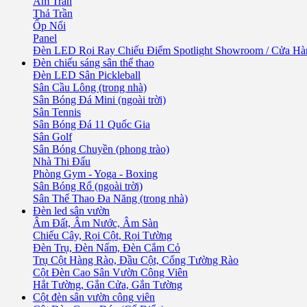
Âm Trần
Thả Trần
Ốp Nổi
Panel
Đèn LED Rọi Ray Chiếu Điểm Spotlight Showroom / Cửa Hà
Đèn chiếu sáng sân thể thao
Đèn LED Sân Pickleball
Sân Cầu Lông (trong nhà)
Sân Bóng Đá Mini (ngoài trời)
Sân Tennis
Sân Bóng Đá 11 Quốc Gia
Sân Golf
Sân Bóng Chuyền (phong trào)
Nhà Thi Đấu
Phòng Gym - Yoga - Boxing
Sân Bóng Rổ (ngoài trời)
Sân Thể Thao Đa Năng (trong nhà)
Đèn led sân vườn
Âm Đất, Âm Nước, Âm Sàn
Chiếu Cây, Rọi Cột, Rọi Tường
Đèn Trụ, Đèn Nấm, Đèn Cắm Cỏ
Trụ Cột Hàng Rào, Đầu Cột, Cổng Tường Rào
Cột Đèn Cao Sân Vườn Công Viên
Hắt Tường, Gắn Cửa, Gắn Tường
Cột đèn sân vườn công viên