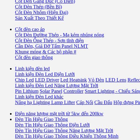
Cột Đèn Gang Đúc (Cổ Điển)
Cột Đèn Thép (Bền Bỉ)
Cột Đèn Nhôm (Hiện Đại)
Sản Xuất Theo Thiết Kế
Cột đèn cao áp
Cột Đèn Đường Thép - Mạ kém nhúng nóng
Cột Đèn Ống Thép - Sơn tĩnh điện
Cần Đèn, Giá Đỡ Tấm Panel NLMT
Khung móng & Các bộ phận #
Cột đèn giao thông
Linh kiện đèn led
Linh kiện Đèn Led Điện Lưới
Chip Led
LED Driver
Led Heatsink
Vỏ Đèn
LED Lens
Refle
Linh kiện Đèn Led Năng Lượng Mặt Trời
Pin Lithium
Solar Panel
Controller
Smart Lighting - Chiếu S
Linh kiện Đèn Led khác
Nâng hạ Lighting Lamp Lifter
Cáp Nối
Cầu Đấu
Hộp đựng Pi
Điện năng lượng mặt trời từ 5kw đến 200kw
Đèn Tín Hiệu Giao Thông
Đèn Tín Hiệu Giao Thông Điện Lưới
Đèn Tín Hiệu Giao Thông Năng Lượng Mặt Trời
Đèn Tín Hiệu Giao Thông Điều Khiển Thông Minh