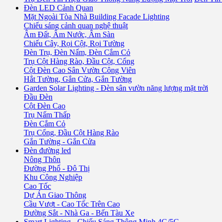
Đèn LED Cảnh Quan
Mặt Ngoài Tòa Nhà Building Facade Lighting
Chiếu sáng cảnh quan nghệ thuật
Âm Đất, Âm Nước, Âm Sàn
Chiếu Cây, Rọi Cột, Rọi Tường
Đèn Trụ, Đèn Nấm, Đèn Cắm Cỏ
Trụ Cột Hàng Rào, Đầu Cột, Cổng
Cột Đèn Cao Sân Vườn Công Viên
Hắt Tường, Gắn Cửa, Gắn Tường
Garden Solar Lighting - Đèn sân vườn năng lượng mặt trời
Đầu Đèn
Cột Đèn Cao
Trụ Nấm Thấp
Đèn Cắm Cỏ
Trụ Cổng, Đầu Cột Hàng Rào
Gắn Tường - Gắn Cửa
Đèn đường led
Nông Thôn
Đường Phố - Đô Thị
Khu Công Nghiệp
Cao Tốc
Dự Án Giao Thông
Cầu Vượt - Cao Tốc Trên Cao
Đường Sắt - Nhà Ga - Bến Tàu Xe
Smart Lighting - Chiếu Sáng Thông Minh 4G/5G