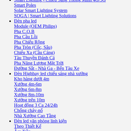
Smart Poles
Solar Smart Lighting System
SOGA | Smart Lighting Solutions
Đèn pha led
Module (OEM Philips)
Pha C.O.B
Pha Cầu Lồi
Pha Chiếu Rộng
Pha Tròn (Cốc, Sâu)
Chiếu Xa (Cầu Cảng)
Tàu Thuyền Đánh Cá
Pha Năng Lượng Mặt Trời
Đường Sắt - Nhà Ga - Bến Tàu Xe
Đèn Highbay led chiếu sáng nhà xưởng
Kho hàng dưới 4m
Xưởng 4m-6m
Xưởng 6m-8m
Xưởng 8m-10m
Xưởng trên 10m
Hoạt động 3 Ca 24/24h
Chống cháy-nổ
Nhà Xưởng Cao Tầng
Đèn led văn phòng linh kiện
Theo Thiết Kế