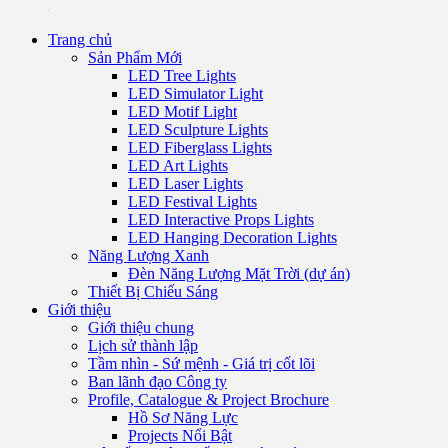
Trang chủ
Sản Phẩm Mới
LED Tree Lights
LED Simulator Light
LED Motif Light
LED Sculpture Lights
LED Fiberglass Lights
LED Art Lights
LED Laser Lights
LED Festival Lights
LED Interactive Props Lights
LED Hanging Decoration Lights
Năng Lượng Xanh
Đèn Năng Lượng Mặt Trời (dự án)
Thiết Bị Chiếu Sáng
Giới thiệu
Giới thiệu chung
Lịch sử thành lập
Tầm nhìn - Sứ mệnh - Giá trị cốt lõi
Ban lãnh đạo Công ty
Profile, Catalogue & Project Brochure
Hồ Sơ Năng Lực
Projects Nổi Bật