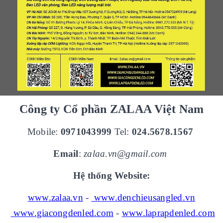
Công ty Cổ phần ZALAA Việt Nam
Mobile:
0971043999
Tel:
024.5678.1567
Email
:
zalaa.vn@gmail.com
Hệ thống Website:
www.zalaa.vn
-
www.denchieusangled.vn
www.giacongdenled.com
-
www.laprapdenled.com