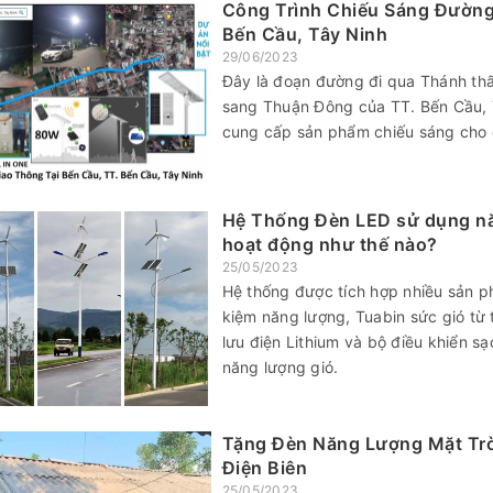
Công Trình Chiếu Sáng Đường
Bến Cầu, Tây Ninh
29/06/2023
Đây là đoạn đường đi qua Thánh thấ
sang Thuận Đông của TT. Bến Cầu, T
cung cấp sản phẩm chiếu sáng cho c
Hệ Thống Đèn LED sử dụng năn
hoạt động như thế nào?
25/05/2023
Hệ thống được tích hợp nhiều sản p
kiệm năng lượng, Tuabin sức gió từ 
lưu điện Lithium và bộ điều khiển s
năng lượng gió.
Tặng Đèn Năng Lượng Mặt Trờ
Điện Biên
25/05/2023