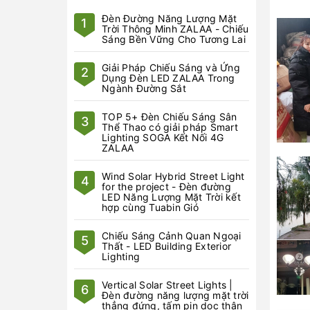
Đèn Đường Năng Lượng Mặt
1
Trời Thông Minh ZALAA - Chiếu
Sáng Bền Vững Cho Tương Lai
Giải Pháp Chiếu Sáng và Ứng
2
Dụng Đèn LED ZALAA Trong
Ngành Đường Sắt
TOP 5+ Đèn Chiếu Sáng Sân
3
Thể Thao có giải pháp Smart
Lighting SOGA Kết Nối 4G
ZALAA
Wind Solar Hybrid Street Light
4
for the project - Đèn đường
LED Năng Lượng Mặt Trời kết
hợp cùng Tuabin Gió
Chiếu Sáng Cảnh Quan Ngoại
5
Thất - LED Building Exterior
Lighting
Vertical Solar Street Lights |
6
Đèn đường năng lượng mặt trời
thẳng đứng, tấm pin dọc thân