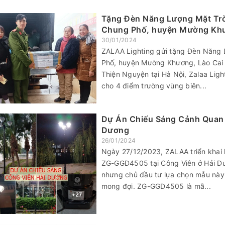
Tặng Đèn Năng Lượng Mặt Trờ
Chung Phố, huyện Mường Khư
30/01/2024
ZALAA Lighting gửi tặng Đèn Năng 
Phố, huyện Mường Khương, Lào Cai 
Thiện Nguyện tại Hà Nội, Zalaa Ligh
cho 4 điểm trường vùng biên...
Dự Án Chiếu Sáng Cảnh Quan 
Dương
26/01/2024
Ngày 27/12/2023, ZALAA triển khai
ZG-GGD4505 tại Công Viên ở Hải Dươ
nhưng chủ đầu tư lựa chọn mẫu này 
mong đợi. ZG-GGD4505 là mẫ...