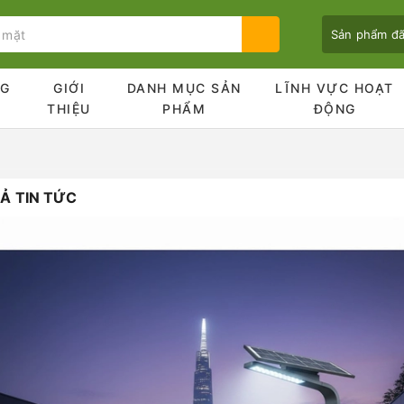
Sản phẩm đ
NG
GIỚI
DANH MỤC SẢN
LĨNH VỰC HOẠT
Ủ
THIỆU
PHẨM
ĐỘNG
Ả TIN TỨC
Bạn chưa xem sản phẩm nào