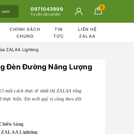
0
0971043999
ã xem
Tư vấn sản phẩm
CHÍNH SÁCH
TIN
LIÊN HỆ
CHUNG
TỨC
ZALAA
ủa ZALAA Lighting
ng Đèn Đường Năng Lượng
23
một cách thực tế nhất thì ZALAA tổng
thực hiện. Xin mời quý vị cùng theo dõi
Chiếu Sáng
 ZALAA Lighting