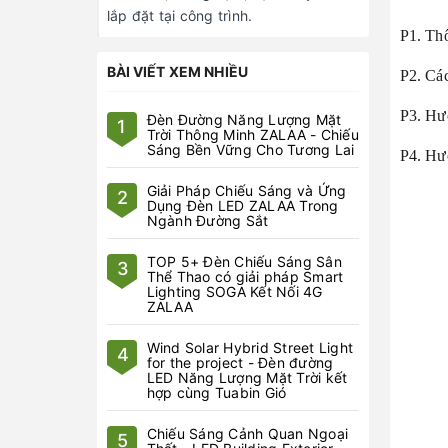
lắp đặt tại công trình.
P1. Thô
BÀI VIẾT XEM NHIỀU
P2. Các
P3. Hướ
Đèn Đường Năng Lượng Mặt
1
Trời Thông Minh ZALAA - Chiếu
Sáng Bền Vững Cho Tương Lai
P4. Hướ
Giải Pháp Chiếu Sáng và Ứng
2
Dụng Đèn LED ZALAA Trong
Ngành Đường Sắt
TOP 5+ Đèn Chiếu Sáng Sân
3
Thể Thao có giải pháp Smart
Lighting SOGA Kết Nối 4G
ZALAA
Wind Solar Hybrid Street Light
4
for the project - Đèn đường
LED Năng Lượng Mặt Trời kết
hợp cùng Tuabin Gió
Chiếu Sáng Cảnh Quan Ngoại
5