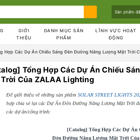
Sản phẩm đ
NG
GIỚI
DANH MỤC SẢN
LĨNH VỰC HOẠT
Ủ
THIỆU
PHẨM
ĐỘNG
ng Hợp Các Dự Án Chiếu Sáng Đèn Đường Năng Lượng Mặt Trời C
talog] Tổng Hợp Các Dự Án Chiếu Sá
Bạn chưa xem sản phẩm nào
 Trời Của ZALAA Lighting
Để giới thiệu về những sản phẩm
SOLAR STREET LIGHTS 20
hợp chia sẻ lại các Dự Án Đèn Đường Năng Lượng Mặt Trời đã 
các dự án/công trình:
[Catalog] Tổng Hợp Các Dự Án 
Đèn Đường Năng Lượng Mặt Trời Của