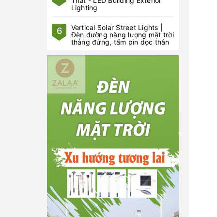
Thất - LED Building Exterior
Lighting
Vertical Solar Street Lights |
6
Đèn đường năng lượng mặt trời
thẳng đứng, tấm pin dọc thân