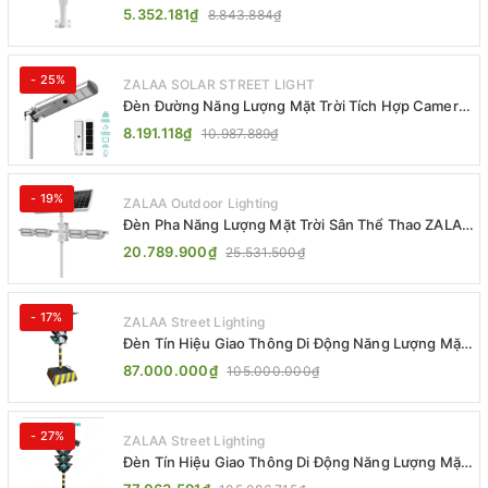
ZL-BWH Cao Cấp IP65
5.352.181₫
8.843.884₫
- 25%
ZALAA SOLAR STREET LIGHT
Đèn Đường Năng Lượng Mặt Trời Tích Hợp Camera
ZALAA ZL-BJ04-CCTV (80W, IP65)
8.191.118₫
10.987.889₫
- 19%
ZALAA Outdoor Lighting
Đèn Pha Năng Lượng Mặt Trời Sân Thể Thao ZALAA
Jsc Chống Nước IP65 Cao Cấp
20.789.900₫
25.531.500₫
- 17%
ZALAA Street Lighting
Đèn Tín Hiệu Giao Thông Di Động Năng Lượng Mặt
Trời ZALAA ZL-300A-D
87.000.000₫
105.000.000₫
- 27%
ZALAA Street Lighting
Đèn Tín Hiệu Giao Thông Di Động Năng Lượng Mặt
Trời ZALAA ZL-409300C