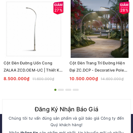
27%
28%
Cột Đèn Đường Uốn Cong
Cột Đèn Trang Trí Đường Hiện
ZALAA ZCD.OEM-UC | Thiết Kế
Đại ZC.DCP - Decorative Pole
Theo Yêu Cầu
ZALAA
8.500.000₫
10.500.000₫
11.600.000₫
14.600.000₫
Đăng Ký Nhận Báo Giá
Chúng tôi tư vấn đúng sản phẩm và gửi báo giá Công ty đến
Quý khách hàng!
Nhận
thông tin
sản phẩm mới nhất, tin khuyến mãi và nhiều