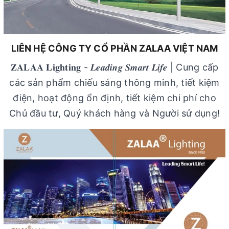
LIÊN HỆ CÔNG TY CỔ PHẦN ZALAA VIỆT NAM
𝐙𝐀𝐋𝐀𝐀 𝐋𝐢𝐠𝐡𝐭𝐢𝐧𝐠 - 𝑳𝒆𝒂𝒅𝒊𝒏𝒈 𝑺𝒎𝒂𝒓𝒕 𝑳𝒊𝒇𝒆 | Cung cấp
các sản phẩm chiếu sáng thông minh, tiết kiệm
điện, hoạt động ổn định, tiết kiệm chi phí cho
Chủ đầu tư, Quý khách hàng và Người sử dụng!