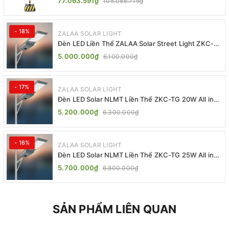
77.063.591₫
105.086.715₫
- 18%
ZALAA SOLAR LIGHT
Đèn LED Liền Thể ZALAA Solar Street Light ZKC-
TG 20W 25W 30W All In One
5.000.000₫
6.100.000₫
- 17%
ZALAA SOLAR LIGHT
Đèn LED Solar NLMT Liền Thể ZKC-TG 20W All in
One | ZALAA Street Light
5.200.000₫
6.300.000₫
- 16%
ZALAA SOLAR LIGHT
Đèn LED Solar NLMT Liền Thể ZKC-TG 25W All in
One | ZALAA Street Light
5.700.000₫
6.800.000₫
SẢN PHẨM LIÊN QUAN