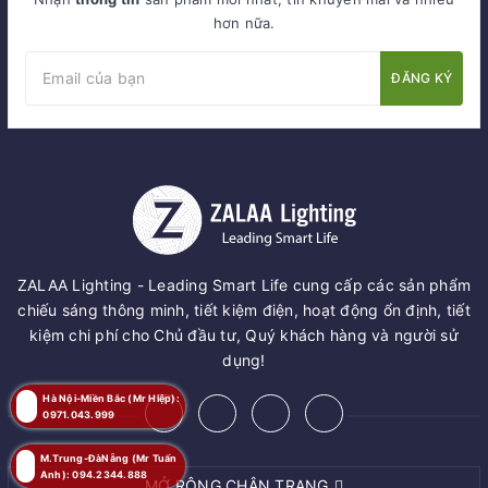
hơn nữa.
ĐĂNG KÝ
ZALAA Lighting - Leading Smart Life cung cấp các sản phẩm
chiếu sáng thông minh, tiết kiệm điện, hoạt động ổn định, tiết
kiệm chi phí cho Chủ đầu tư, Quý khách hàng và người sử
dụng!
Hà Nội-Miền Bắc (Mr Hiệp):
0971.043.999
M.Trung-ĐàNẵng (Mr Tuấn
Anh): 094.2344.888
MỞ RỘNG CHÂN TRANG