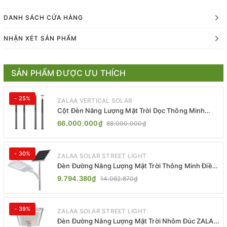
DANH SÁCH CỬA HÀNG
NHẬN XÉT SẢN PHẨM
SẢN PHẨM ĐƯỢC ƯU THÍCH
- 25%
ZALAA VERTICAL SOLAR
Cột Đèn Năng Lượng Mặt Trời Dọc Thông Minh
ZSR-YYDS-360 | ZALAA Jsc
66.000.000₫
88.000.000₫
- 30%
ZALAA SOLAR STREET LIGHT
Đèn Đường Năng Lượng Mặt Trời Thông Minh Điều
Khiển MPPT ZL-GMX01 ZALAA
9.794.380₫
14.062.870₫
- 39%
ZALAA SOLAR STREET LIGHT
Đèn Đường Năng Lượng Mặt Trời Nhôm Đúc ZALAA