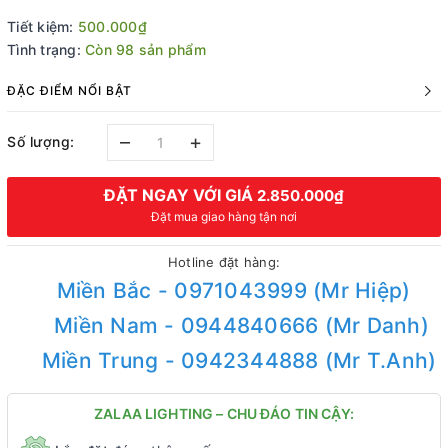
Tiết kiệm:
500.000₫
Tình trạng:
Còn 98 sản phẩm
ĐẶC ĐIỂM NỔI BẬT
–
+
Số lượng:
ĐẶT NGAY VỚI GIÁ
2.850.000₫
Đặt mua giao hàng tận nơi
Hotline đặt hàng:
Miền Bắc - 0971043999 (Mr Hiệp)
Miền Nam - 0944840666 (Mr Danh)
Miền Trung - 0942344888 (Mr T.Anh)
ZALAA LIGHTING – CHU ĐÁO TIN CẬY: