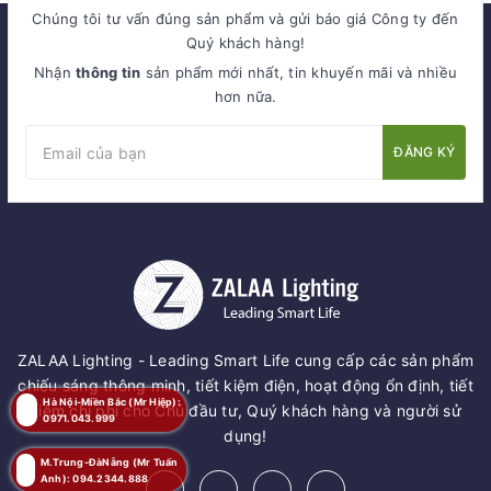
Chúng tôi tư vấn đúng sản phẩm và gửi báo giá Công ty đến
Quý khách hàng!
Nhận
thông tin
sản phẩm mới nhất, tin khuyến mãi và nhiều
hơn nữa.
ĐĂNG KÝ
ZALAA Lighting - Leading Smart Life cung cấp các sản phẩm
chiếu sáng thông minh, tiết kiệm điện, hoạt động ổn định, tiết
Hà Nội-Miền Bắc (Mr Hiệp):
kiệm chi phí cho Chủ đầu tư, Quý khách hàng và người sử
0971.043.999
dụng!
M.Trung-ĐàNẵng (Mr Tuấn
Anh): 094.2344.888