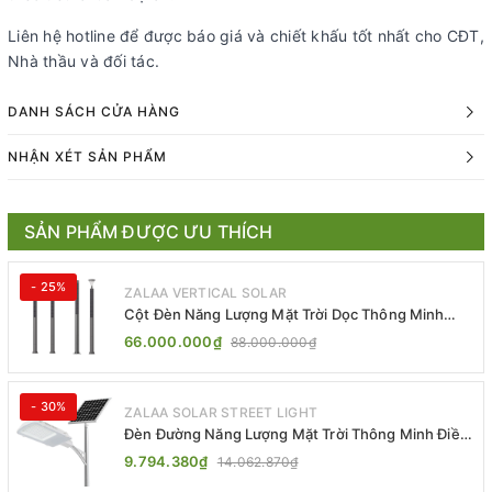
Liên hệ hotline để được báo giá và chiết khấu tốt nhất cho CĐT,
Nhà thầu và đối tác.
DANH SÁCH CỬA HÀNG
NHẬN XÉT SẢN PHẨM
SẢN PHẨM ĐƯỢC ƯU THÍCH
- 25%
ZALAA VERTICAL SOLAR
Cột Đèn Năng Lượng Mặt Trời Dọc Thông Minh
ZSR-YYDS-360 | ZALAA Jsc
66.000.000₫
88.000.000₫
- 30%
ZALAA SOLAR STREET LIGHT
Đèn Đường Năng Lượng Mặt Trời Thông Minh Điều
Khiển MPPT ZL-GMX01 ZALAA
9.794.380₫
14.062.870₫