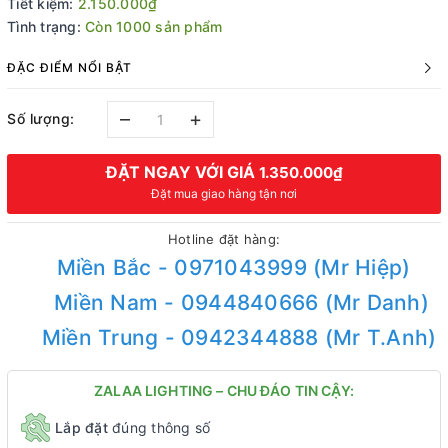
Tiết kiệm:
2.150.000₫
Tình trạng:
Còn 1000 sản phẩm
ĐẶC ĐIỂM NỔI BẬT
–
+
Số lượng:
ĐẶT NGAY VỚI GIÁ
1.350.000₫
Đặt mua giao hàng tận nơi
Hotline đặt hàng:
Miền Bắc - 0971043999 (Mr Hiệp)
Miền Nam - 0944840666 (Mr Danh)
Miền Trung - 0942344888 (Mr T.Anh)
ZALAA LIGHTING – CHU ĐÁO TIN CẬY:
Lắp đặt
đúng thông số