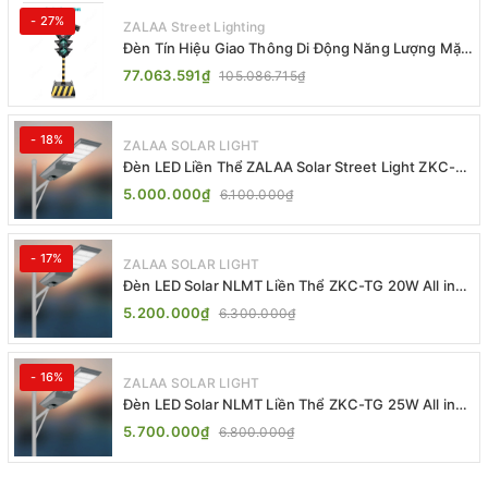
- 27%
ZALAA Street Lighting
Đèn Tín Hiệu Giao Thông Di Động Năng Lượng Mặt
Trời ZALAA ZL-409300C
77.063.591₫
105.086.715₫
- 18%
ZALAA SOLAR LIGHT
Đèn LED Liền Thể ZALAA Solar Street Light ZKC-
TG 20W 25W 30W All In One
5.000.000₫
6.100.000₫
- 17%
ZALAA SOLAR LIGHT
Đèn LED Solar NLMT Liền Thể ZKC-TG 20W All in
One | ZALAA Street Light
5.200.000₫
6.300.000₫
- 16%
ZALAA SOLAR LIGHT
Đèn LED Solar NLMT Liền Thể ZKC-TG 25W All in
One | ZALAA Street Light
5.700.000₫
6.800.000₫