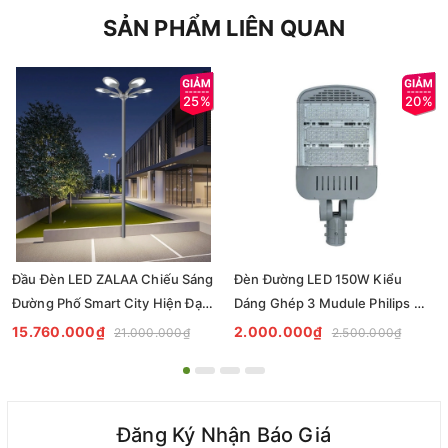
SẢN PHẨM LIÊN QUAN
25%
20%
Đầu Đèn LED ZALAA Chiếu Sáng
Đèn Đường LED 150W Kiểu
Đường Phố Smart City Hiện Đại
Dáng Ghép 3 Mudule Philips Mã
Kiểu Dáng Bông Hoa Cho cột
Sp ZSL14-150PL
15.760.000₫
2.000.000₫
21.000.000₫
2.500.000₫
cao 6-10m
Đăng Ký Nhận Báo Giá