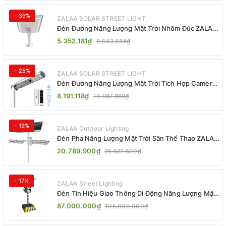
- 39%
ZALAA SOLAR STREET LIGHT
Đèn Đường Năng Lượng Mặt Trời Nhôm Đúc ZALAA
ZL-BWH Cao Cấp IP65
5.352.181₫
8.843.884₫
- 25%
ZALAA SOLAR STREET LIGHT
Đèn Đường Năng Lượng Mặt Trời Tích Hợp Camera
ZALAA ZL-BJ04-CCTV (80W, IP65)
8.191.118₫
10.987.889₫
- 19%
ZALAA Outdoor Lighting
Đèn Pha Năng Lượng Mặt Trời Sân Thể Thao ZALAA
Jsc Chống Nước IP65 Cao Cấp
20.789.900₫
25.531.500₫
- 17%
ZALAA Street Lighting
Đèn Tín Hiệu Giao Thông Di Động Năng Lượng Mặt
Trời ZALAA ZL-300A-D
87.000.000₫
105.000.000₫