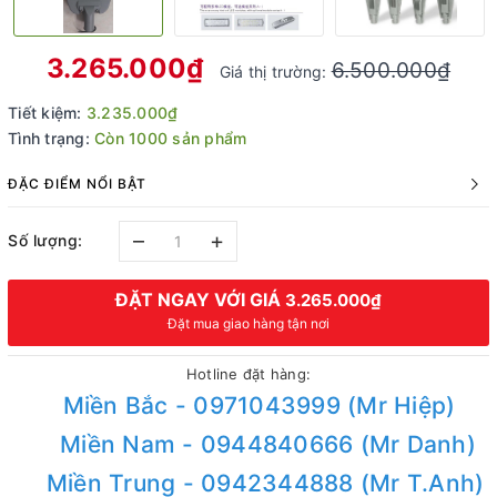
3.265.000₫
6.500.000₫
Giá thị trường:
Tiết kiệm:
3.235.000₫
Tình trạng:
Còn 1000 sản phẩm
ĐẶC ĐIỂM NỔI BẬT
–
+
Số lượng:
ĐẶT NGAY VỚI GIÁ
3.265.000₫
Đặt mua giao hàng tận nơi
Hotline đặt hàng:
Miền Bắc - 0971043999 (Mr Hiệp)
Miền Nam - 0944840666 (Mr Danh)
Miền Trung - 0942344888 (Mr T.Anh)