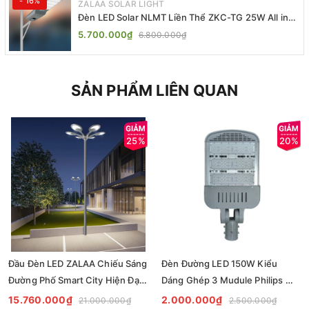
- 16%
ZALAA SOLAR LIGHT
Đèn LED Solar NLMT Liền Thể ZKC-TG 25W All in
One | ZALAA Street Light
5.700.000₫
6.800.000₫
SẢN PHẨM LIÊN QUAN
25%
20%
Đầu Đèn LED ZALAA Chiếu Sáng
Đèn Đường LED 150W Kiểu
Đường Phố Smart City Hiện Đại
Dáng Ghép 3 Mudule Philips Mã
Kiểu Dáng Bông Hoa Cho cột
Sp ZSL14-150PL
15.760.000₫
2.000.000₫
21.000.000₫
2.500.000₫