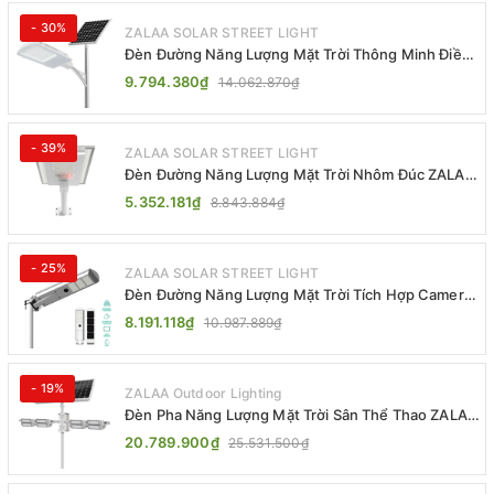
- 30%
ZALAA SOLAR STREET LIGHT
Đèn Đường Năng Lượng Mặt Trời Thông Minh Điều
Khiển MPPT ZL-GMX01 ZALAA
9.794.380₫
14.062.870₫
- 39%
ZALAA SOLAR STREET LIGHT
Đèn Đường Năng Lượng Mặt Trời Nhôm Đúc ZALAA
ZL-BWH Cao Cấp IP65
5.352.181₫
8.843.884₫
- 25%
ZALAA SOLAR STREET LIGHT
Đèn Đường Năng Lượng Mặt Trời Tích Hợp Camera
ZALAA ZL-BJ04-CCTV (80W, IP65)
8.191.118₫
10.987.889₫
- 19%
ZALAA Outdoor Lighting
Đèn Pha Năng Lượng Mặt Trời Sân Thể Thao ZALAA
Jsc Chống Nước IP65 Cao Cấp
20.789.900₫
25.531.500₫