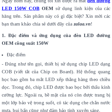
Ngày hôm nay, chúng tôi xin được ra mắt
đèn đường
LED 150W COB
OEM
sử dụng linh kiện
của các
hãng trên. Sản phẩm này có gì đặc biệt? Xin mời các
bạn tham khảo chia sẻ dưới đây của
zalaa.vn
!
1. Đặc điểm và ứng dụng của đèn LED đường
OEM công suất 150W
Đặc điểm
- Đúng như tên gọi, thiết bị sử dụng chip LED dạng
COB (viết tắt của Chip on Board). Hệ thống quang
học bao gồm ba mắt LED xếp thẳng hàng theo chiều
dọc. Trong đó, chip LED được bao bọc bởi thấu kính
cường lực. Ngoài ra, bề mặt của nó còn được trang bị
một lớp bảo vệ trong suốt, có tác dụng che chắn nước
mưa, bụi bẩn cũng như đảm bảo tính xuyên sáng.