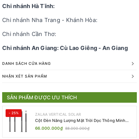
Chi nhánh Hà Tĩnh:
Chi nhánh Nha Trang - Khánh Hòa:
Chi nhánh Cần Thơ:
Chi nhánh An Giang: Cù Lao Giêng - An Giang
DANH SÁCH CỬA HÀNG
NHẬN XÉT SẢN PHẨM
SẢN PHẨM ĐƯỢC ƯU THÍCH
- 25%
ZALAA VERTICAL SOLAR
Cột Đèn Năng Lượng Mặt Trời Dọc Thông Minh
ZSR-YYDS-360 | ZALAA Jsc
66.000.000₫
88.000.000₫