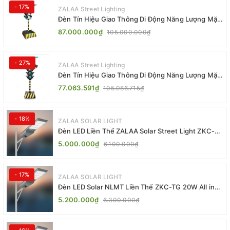
- 17%
ZALAA Street Lighting
Đèn Tín Hiệu Giao Thông Di Động Năng Lượng Mặt
Trời ZALAA ZL-300A-D
87.000.000₫
105.000.000₫
- 27%
ZALAA Street Lighting
Đèn Tín Hiệu Giao Thông Di Động Năng Lượng Mặt
Trời ZALAA ZL-409300C
77.063.591₫
105.086.715₫
- 18%
ZALAA SOLAR LIGHT
Đèn LED Liền Thể ZALAA Solar Street Light ZKC-
TG 20W 25W 30W All In One
5.000.000₫
6.100.000₫
- 17%
ZALAA SOLAR LIGHT
Đèn LED Solar NLMT Liền Thể ZKC-TG 20W All in
One | ZALAA Street Light
5.200.000₫
6.300.000₫