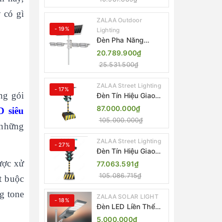
ZL-BJ04-CCTV
(80W, IP65)
y có gì
ZALAA Outdoor
- 19%
Lighting
Đèn Pha Năng
Lượng Mặt Trời Sân
20.789.900₫
Thể Thao ZALAA
25.531.500₫
Jsc Chống Nước
IP65 Cao Cấp
ZALAA Street Lighting
- 17%
ng gói
Đèn Tín Hiệu Giao
Thông Di Động Năng
87.000.000₫
D siêu
Lượng Mặt Trời
105.000.000₫
ZALAA ZL-300A-D
 những
ZALAA Street Lighting
- 27%
Đèn Tín Hiệu Giao
Thông Di Động Năng
ược xử
77.063.591₫
Lượng Mặt Trời
105.086.715₫
t buộc
ZALAA ZL-409300C
g tone
ZALAA SOLAR LIGHT
- 18%
Đèn LED Liền Thể
ZALAA Solar Street
5.000.000₫