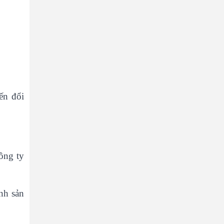
ến đổi
ông ty
nh sản