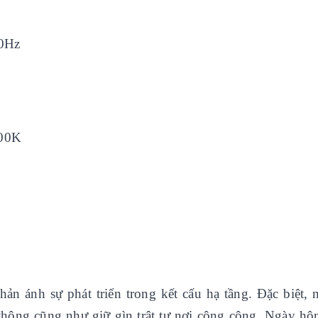
50Hz
700K
n ánh sự phát triển trong kết cấu hạ tầng. Đặc biệt, 
thông cũng như giữ gìn trật tự nơi công cộng. Ngày hô