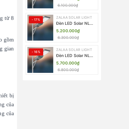
Light ZKC-TG 20W
6.100.000₫
25W 30W All In One
g từ 8
ZALAA SOLAR LIGHT
- 17%
Đèn LED Solar NLMT
Liền Thể ZKC-TG
5.200.000₫
20W All in One |
6.300.000₫
ao gồm
ZALAA Street Light
g gian
ZALAA SOLAR LIGHT
- 16%
Đèn LED Solar NLMT
Liền Thể ZKC-TG
5.700.000₫
25W All in One |
6.800.000₫
ZALAA Street Light
iết bị
ng của
ng của