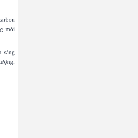
carbon
ng môi
h sáng
tượng.