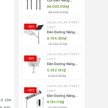
Cột Đèn Năng
Lượng Mặt Trời Dọc
66.000.000₫
Thông Minh ZSR-
88.000.000₫
YYDS-360 | ZALAA
Jsc
ZALAA SOLAR STREET
- 30%
LIGHT
Đèn Đường Năng
Lượng Mặt Trời
9.794.380₫
Thông Minh Điều
14.062.870₫
Khiển MPPT ZL-
GMX01 ZALAA
ZALAA SOLAR STREET
- 39%
LIGHT
Đèn Đường Năng
Lượng Mặt Trời
5.352.181₫
Nhôm Đúc ZALAA
8.843.884₫
ZL-BWH Cao Cấp
IP65
ZALAA SOLAR STREET
- 25%
LIGHT
Đèn Đường Năng
nó còn
Lượng Mặt Trời Tích
8.191.118₫
Hợp Camera ZALAA
m nay,
10.987.889₫