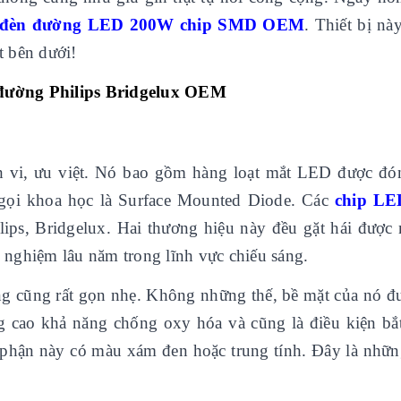
đèn đường LED 200W chip SMD OEM
. Thiết bị nà
t bên dưới!
đường Philips Bridgelux OEM
nh vi, ưu việt. Nó bao gồm hàng loạt mắt LED được đó
n gọi khoa học là Surface Mounted Diode. Các
chip LE
ips, Bridgelux. Hai thương hiệu này đều gặt hái được
h nghiệm lâu năm trong lĩnh vực chiếu sáng.
ng cũng rất gọn nhẹ. Không những thế, bề mặt của nó đ
ng cao khả năng chống oxy hóa và cũng là điều kiện bắ
ộ phận này có màu xám đen hoặc trung tính. Đây là nhữn