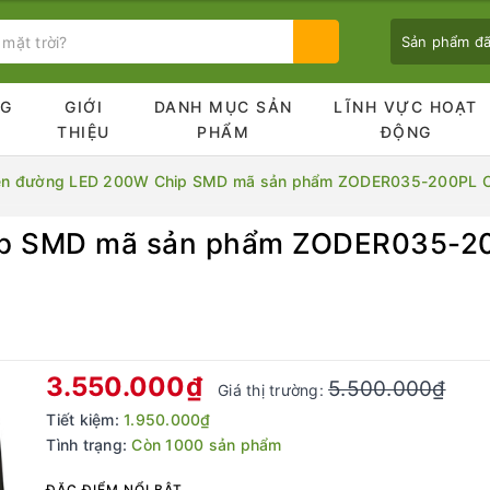
Sản phẩm đ
NG
GIỚI
DANH MỤC SẢN
LĨNH VỰC HOẠT
Ủ
THIỆU
PHẨM
ĐỘNG
n đường LED 200W Chip SMD mã sản phẩm ZODER035-200PL OE
p SMD mã sản phẩm ZODER035-20
Bạn chưa xem sản phẩm nào
3.550.000₫
5.500.000₫
Giá thị trường:
Tiết kiệm:
1.950.000₫
Tình trạng:
Còn 1000 sản phẩm
ĐẶC ĐIỂM NỔI BẬT