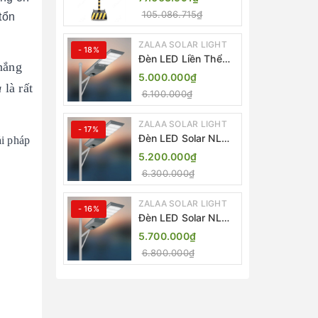
Lượng Mặt Trời
105.086.715₫
tổn
ZALAA ZL-409300C
ZALAA SOLAR LIGHT
- 18%
Đèn LED Liền Thể
 nắng
ZALAA Solar Street
5.000.000₫
Light ZKC-TG 20W
a
là rất
6.100.000₫
25W 30W All In One
ZALAA SOLAR LIGHT
- 17%
Đèn LED Solar NLMT
ải pháp
Liền Thể ZKC-TG
5.200.000₫
20W All in One |
6.300.000₫
ZALAA Street Light
ZALAA SOLAR LIGHT
- 16%
Đèn LED Solar NLMT
Liền Thể ZKC-TG
5.700.000₫
25W All in One |
6.800.000₫
ZALAA Street Light