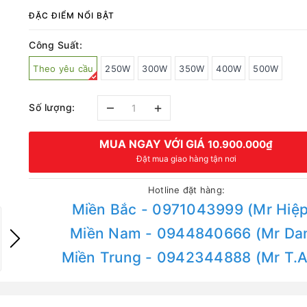
ĐẶC ĐIỂM NỔI BẬT
Công Suất:
Theo yêu cầu
250W
300W
350W
400W
500W
–
+
Số lượng:
MUA NGAY VỚI GIÁ
10.900.000₫
Đặt mua giao hàng tận nơi
Hotline đặt hàng:
Miền Bắc - 0971043999 (Mr Hiệp
Miền Nam - 0944840666 (Mr Da
Miền Trung - 0942344888 (Mr T.