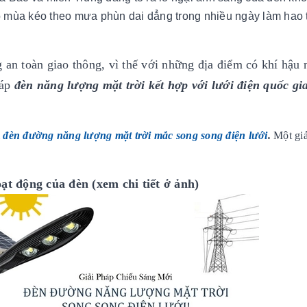
ó mùa kéo theo mưa phùn dai dẳng trong nhiều ngày làm hao 
g an toàn giao thông, vì thế với những địa điểm có khí hậu
háp
đèn năng lượng mặt trời kết hợp với lưới điện quốc gi
m
đèn đường
năng lượng mặt trời mắc song song điện lưới
.
Một gi
oạt động của đèn
(xem chi tiết ở ảnh)