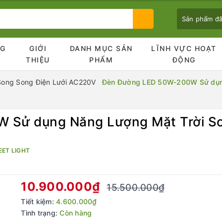
Sản phẩm đ
NG
GIỚI
DANH MỤC SẢN
LĨNH VỰC HOẠT
Ủ
THIỆU
PHẨM
ĐỘNG
Song Song Điện Lưới AC220V
Đèn Đường LED 50W-200W Sử dụng
Bạn chưa xem sản phẩm nào
Sử dụng Năng Lượng Mặt Trời So
ET LIGHT
10.900.000₫
15.500.000₫
Tiết kiệm:
4.600.000₫
Tình trạng:
Còn hàng