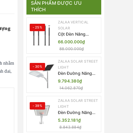
SẢN PHẨM ĐƯỢC ƯU
THÍCH
ZALAA VERTICAL
ượng
- 25%
SOLAR
Cột Đèn Năng
Lượng Mặt Trời Dọc
66.000.000₫
Thông Minh ZSR-
88.000.000₫
YYDS-360 | ZALAA
Jsc
ZALAA SOLAR STREET
nh nhằm
- 30%
LIGHT
h đai,
Đèn Đường Năng
Lượng Mặt Trời
9.794.380₫
Thông Minh Điều
14.062.870₫
Khiển MPPT ZL-
GMX01 ZALAA
ZALAA SOLAR STREET
- 39%
LIGHT
Đèn Đường Năng
Lượng Mặt Trời
5.352.181₫
Nhôm Đúc ZALAA
8.843.884₫
ZL-BWH Cao Cấp