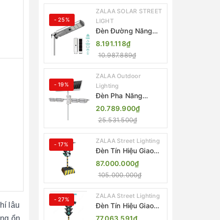
IP65
ZALAA SOLAR STREET
- 25%
LIGHT
Đèn Đường Năng
Lượng Mặt Trời Tích
8.191.118₫
Hợp Camera ZALAA
10.987.889₫
ZL-BJ04-CCTV
(80W, IP65)
ZALAA Outdoor
- 19%
Lighting
Đèn Pha Năng
Lượng Mặt Trời Sân
20.789.900₫
Thể Thao ZALAA
25.531.500₫
Jsc Chống Nước
IP65 Cao Cấp
ZALAA Street Lighting
- 17%
Đèn Tín Hiệu Giao
Thông Di Động Năng
87.000.000₫
Lượng Mặt Trời
105.000.000₫
ZALAA ZL-300A-D
ZALAA Street Lighting
- 27%
hí lâu
Đèn Tín Hiệu Giao
Thông Di Động Năng
ông ổn
77.063.591₫