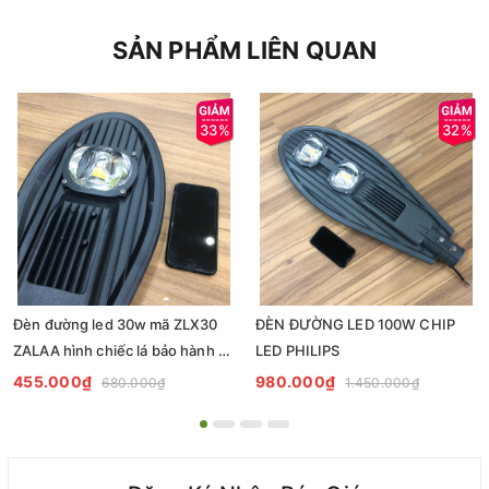
SẢN PHẨM LIÊN QUAN
33%
32%
Đèn đường led 30w mã ZLX30
ĐÈN ĐƯỜNG LED 100W CHIP
ZALAA hình chiếc lá bảo hành 2
LED PHILIPS
năm
455.000₫
980.000₫
680.000₫
1.450.000₫