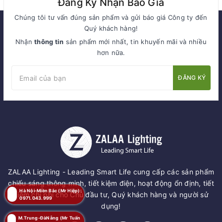
Đăng Ký Nhận Báo Giá
Chúng tôi tư vấn đúng sản phẩm và gửi báo giá Công ty đến
Quý khách hàng!
Nhận
thông tin
sản phẩm mới nhất, tin khuyến mãi và nhiều
hơn nữa.
ĐĂNG KÝ
ZALAA Lighting - Leading Smart Life cung cấp các sản phẩm
chiếu sáng thông minh, tiết kiệm điện, hoạt động ổn định, tiết
Hà Nội-Miền Bắc (Mr Hiệp):
kiệm chi phí cho Chủ đầu tư, Quý khách hàng và người sử
0971.043.999
dụng!
M.Trung-ĐàNẵng (Mr Tuấn