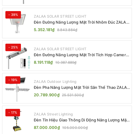
- 39%
ZALAA SOLAR STREET LIGHT
Đèn Đường Năng Lượng Mặt Trời Nhôm Đúc ZALAA
ZL-BWH Cao Cấp IP65
5.352.181₫
8.843.884₫
- 25%
ZALAA SOLAR STREET LIGHT
Đèn Đường Năng Lượng Mặt Trời Tích Hợp Camera
ZALAA ZL-BJ04-CCTV (80W, IP65)
8.191.118₫
10.987.889₫
- 19%
ZALAA Outdoor Lighting
Đèn Pha Năng Lượng Mặt Trời Sân Thể Thao ZALAA
Jsc Chống Nước IP65 Cao Cấp
20.789.900₫
25.531.500₫
- 17%
ZALAA Street Lighting
Đèn Tín Hiệu Giao Thông Di Động Năng Lượng Mặt
Trời ZALAA ZL-300A-D
87.000.000₫
105.000.000₫