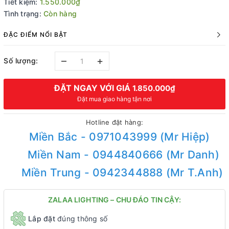
Tiết kiệm:
1.550.000₫
Tình trạng:
Còn hàng
ĐẶC ĐIỂM NỔI BẬT
–
+
Số lượng:
ĐẶT NGAY VỚI GIÁ
1.850.000₫
Đặt mua giao hàng tận nơi
Hotline đặt hàng:
Miền Bắc - 0971043999 (Mr Hiệp)
Miền Nam - 0944840666 (Mr Danh)
Miền Trung - 0942344888 (Mr T.Anh)
ZALAA LIGHTING – CHU ĐÁO TIN CẬY:
Lắp đặt
đúng thông số