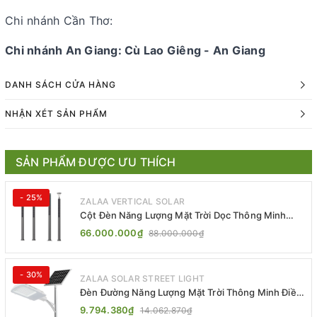
Chi nhánh Cần Thơ:
Chi nhánh An Giang: Cù Lao Giêng - An Giang
DANH SÁCH CỬA HÀNG
NHẬN XÉT SẢN PHẨM
SẢN PHẨM ĐƯỢC ƯU THÍCH
- 25%
ZALAA VERTICAL SOLAR
Cột Đèn Năng Lượng Mặt Trời Dọc Thông Minh
ZSR-YYDS-360 | ZALAA Jsc
66.000.000₫
88.000.000₫
- 30%
ZALAA SOLAR STREET LIGHT
Đèn Đường Năng Lượng Mặt Trời Thông Minh Điều
Khiển MPPT ZL-GMX01 ZALAA
9.794.380₫
14.062.870₫