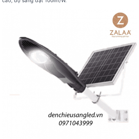
cao, độ sáng đạt 100lm/W.