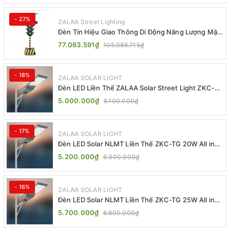
- 27%
ZALAA Street Lighting
Đèn Tín Hiệu Giao Thông Di Động Năng Lượng Mặt
Trời ZALAA ZL-409300C
77.063.591₫
105.086.715₫
- 18%
ZALAA SOLAR LIGHT
Đèn LED Liền Thể ZALAA Solar Street Light ZKC-
TG 20W 25W 30W All In One
5.000.000₫
6.100.000₫
- 17%
ZALAA SOLAR LIGHT
Đèn LED Solar NLMT Liền Thể ZKC-TG 20W All in
One | ZALAA Street Light
5.200.000₫
6.300.000₫
- 16%
ZALAA SOLAR LIGHT
Đèn LED Solar NLMT Liền Thể ZKC-TG 25W All in
One | ZALAA Street Light
5.700.000₫
6.800.000₫