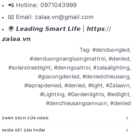
📲 Hotline: 0971043999
📧 Email: zalaa.vn@gmail.com
🌍 𝙇𝙚𝙖𝙙𝙞𝙣𝙜 𝙎𝙢𝙖𝙧𝙩 𝙇𝙞𝙛𝙚 | 𝙝𝙩𝙩𝙥𝙨://
𝙯𝙖𝙡𝙖𝙖.𝙫𝙣
Tag: #denduongled,
#denduongnangluongmattroi, #denled,
#solarstreetlight, #denngoaitroi, #zalaalighting,
#giacongdenled, #denledchieusang,
#laprapdenled, #denled, #light, #Zalaavn,
#Lighting, #Gardenlights, #ledlight,
#denchieusangsanvuon, #denled
DANH SÁCH CỬA HÀNG
NHẬN XÉT SẢN PHẨM