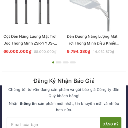
Cột Đèn Năng Lượng Mặt Trời
Đèn Đường Năng Lượng Mặt
Dọc Thông Minh ZSR-YYDS-
Trời Thông Minh Điều Khiển
360 | ZALAA Jsc
MPPT ZL-GMX01 ZALAA
66.000.000₫
9.794.380₫
88.000.000₫
14.062.870₫
Đăng Ký Nhận Báo Giá
Chúng tôi tư vấn đúng sản phẩm và gửi báo giá Công ty đến
Quý khách hàng!
Nhận
thông tin
sản phẩm mới nhất, tin khuyến mãi và nhiều
hơn nữa.
ĐĂNG KÝ