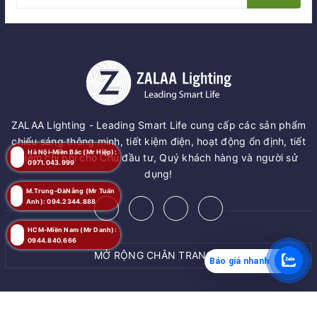
ZALAA Lighting - Leading Smart Life cung cấp các sản phẩm
chiếu sáng thông minh, tiết kiệm điện, hoạt động ổn định, tiết
Hà Nội-Miền Bắc (Mr Hiệp):
kiệm chi phí cho Chủ đầu tư, Quý khách hàng và người sử
0971.043.999
dụng!
M.Trung-ĐàNẵng (Mr Tuấn
Anh): 094.2344.888
HCM-Miền Nam (Mr Danh):
0944.840.666
MỞ RỘNG CHÂN TRANG
Báo giá nhanh
MUA NGAY
© Bản quyền thuộc về
ZALAA JSC