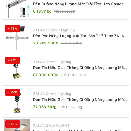
Đèn Đường Năng Lượng Mặt Trời Tích Hợp Camera
ZALAA ZL-BJ04-CCTV (80W, IP65)
8.191.118₫
10.987.889₫
- 19%
ZALAA Outdoor Lighting
Đèn Pha Năng Lượng Mặt Trời Sân Thể Thao ZALAA
Jsc Chống Nước IP65 Cao Cấp
20.789.900₫
25.531.500₫
- 17%
ZALAA Street Lighting
Đèn Tín Hiệu Giao Thông Di Động Năng Lượng Mặt
Trời ZALAA ZL-300A-D
87.000.000₫
105.000.000₫
- 27%
ZALAA Street Lighting
Đèn Tín Hiệu Giao Thông Di Động Năng Lượng Mặt
Trời ZALAA ZL-409300C
77.063.591₫
105.086.715₫
- 18%
ZALAA SOLAR LIGHT