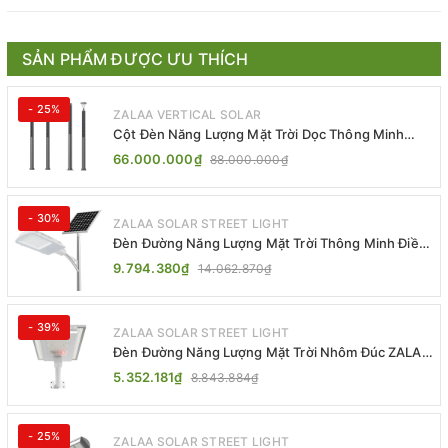
SẢN PHẨM ĐƯỢC ƯU THÍCH
- 25%
ZALAA VERTICAL SOLAR
Cột Đèn Năng Lượng Mặt Trời Dọc Thông Minh
ZSR-YYDS-360 | ZALAA Jsc
66.000.000₫
88.000.000₫
- 30%
ZALAA SOLAR STREET LIGHT
Đèn Đường Năng Lượng Mặt Trời Thông Minh Điều
Khiển MPPT ZL-GMX01 ZALAA
9.794.380₫
14.062.870₫
- 39%
ZALAA SOLAR STREET LIGHT
Đèn Đường Năng Lượng Mặt Trời Nhôm Đúc ZALAA
ZL-BWH Cao Cấp IP65
5.352.181₫
8.843.884₫
- 25%
ZALAA SOLAR STREET LIGHT