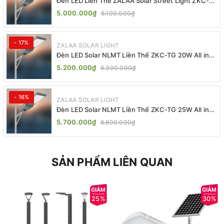
Đèn LED Liền Thể ZALAA Solar Street Light ZKC-
TG 20W 25W 30W All In One
5.000.000₫
6.100.000₫
- 17%
ZALAA SOLAR LIGHT
Đèn LED Solar NLMT Liền Thể ZKC-TG 20W All in
One | ZALAA Street Light
5.200.000₫
6.300.000₫
- 16%
ZALAA SOLAR LIGHT
Đèn LED Solar NLMT Liền Thể ZKC-TG 25W All in
One | ZALAA Street Light
5.700.000₫
6.800.000₫
SẢN PHẨM LIÊN QUAN
25%
30%