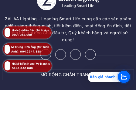
ZALAA Lighting - Leading Smart Life cung cấp các sản phẩm
chiếu sáng thông minh, tiết kiệm điện, hoạt động ổn định, tiết
Hà Nội-Miền Bắc (Mr Hiệp):
kiệm chi phí cho Chủ đầu tư, Quý khách hàng và người sử
0971.043.999
dụng!
M.Trung-ĐàNẵng (Mr Tuấn
Anh): 094.2344.888
HCM-Miền Nam (Mr Danh):
0944.840.666
MỞ RỘNG CHÂN TRANG
Báo giá nhanh
© Bản quyền thuộc về
ZALAA JSC
Cung cấp bởi
ZALAA