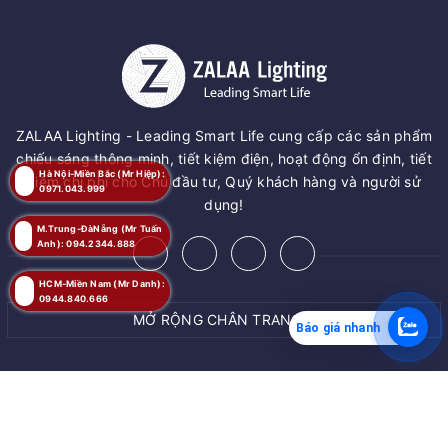
ZALAA Lighting - Leading Smart Life cung cấp các sản phẩm
chiếu sáng thông minh, tiết kiệm điện, hoạt động ổn định, tiết
Hà Nội-Miền Bắc (Mr Hiệp):
kiệm chi phí cho Chủ đầu tư, Quý khách hàng và người sử
0971.043.999
dụng!
M.Trung-ĐàNẵng (Mr Tuấn
Anh): 094.2344.888
HCM-Miền Nam (Mr Danh):
0944.840.666
MỞ RỘNG CHÂN TRANG
Báo giá nhanh
MUA NGAY
© Bản quyền thuộc về
ZALAA JSC
Giao hàng tận nơi
Cung cấp bởi
ZALAA