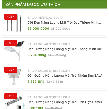
SẢN PHẨM ĐƯỢC ƯU THÍCH
- 25%
ZALAA VERTICAL SOLAR
Cột Đèn Năng Lượng Mặt Trời Dọc Thông Minh
ZSR-YYDS-360 | ZALAA Jsc
66.000.000₫
88.000.000₫
- 30%
ZALAA SOLAR STREET LIGHT
Đèn Đường Năng Lượng Mặt Trời Thông Minh Điều
Khiển MPPT ZL-GMX01 ZALAA
9.794.380₫
14.062.870₫
- 39%
ZALAA SOLAR STREET LIGHT
Đèn Đường Năng Lượng Mặt Trời Nhôm Đúc ZALAA
ZL-BWH Cao Cấp IP65
5.352.181₫
8.843.884₫
- 25%
ZALAA SOLAR STREET LIGHT
Đèn Đường Năng Lượng Mặt Trời Tích Hợp Camera
ZALAA ZL-BJ04-CCTV (80W, IP65)
8.191.118₫
10.987.889₫