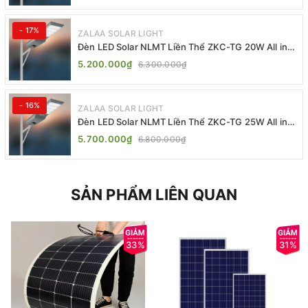
- 17%
ZALAA SOLAR LIGHT
Đèn LED Solar NLMT Liền Thể ZKC-TG 20W All in
One | ZALAA Street Light
5.200.000₫
6.300.000₫
- 16%
ZALAA SOLAR LIGHT
Đèn LED Solar NLMT Liền Thể ZKC-TG 25W All in
One | ZALAA Street Light
5.700.000₫
6.800.000₫
SẢN PHẨM LIÊN QUAN
33%
31%