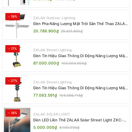
- 19%
ZALAA Outdoor Lighting
Đèn Pha Năng Lượng Mặt Trời Sân Thể Thao ZALAA
Jsc Chống Nước IP65 Cao Cấp
20.789.900₫
25.531.500₫
- 17%
ZALAA Street Lighting
Đèn Tín Hiệu Giao Thông Di Động Năng Lượng Mặt
Trời ZALAA ZL-300A-D
87.000.000₫
105.000.000₫
- 27%
ZALAA Street Lighting
Đèn Tín Hiệu Giao Thông Di Động Năng Lượng Mặt
Trời ZALAA ZL-409300C
77.063.591₫
105.086.715₫
- 18%
ZALAA SOLAR LIGHT
Đèn LED Liền Thể ZALAA Solar Street Light ZKC-
TG 20W 25W 30W All In One
5.000.000₫
6.100.000₫