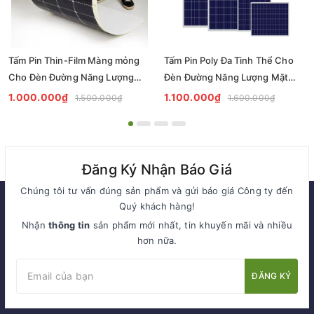
Tấm Pin Thin-Film Màng mỏng
Tấm Pin Poly Đa Tinh Thể Cho
Cho Đèn Đường Năng Lượng
Đèn Đường Năng Lượng Mặt
Mặt Trời | Zalaa Solar Panel for
Trời | Zalaa Solar Panel for
1.000.000₫
1.100.000₫
1.500.000₫
1.600.000₫
Street Light
Street Light
Đăng Ký Nhận Báo Giá
Chúng tôi tư vấn đúng sản phẩm và gửi báo giá Công ty đến
Quý khách hàng!
Nhận
thông tin
sản phẩm mới nhất, tin khuyến mãi và nhiều
hơn nữa.
ĐĂNG KÝ