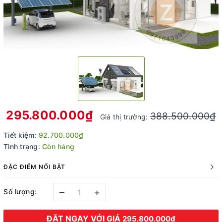
295.800.000₫
388.500.000₫
Giá thị trường:
Tiết kiệm:
92.700.000₫
Tình trạng:
Còn hàng
ĐẶC ĐIỂM NỔI BẬT
–
+
Số lượng:
ĐẶT NGAY VỚI GIÁ
295.800.000₫