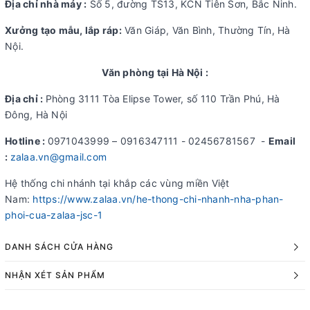
Địa chỉ nhà máy :
Số 5, đường TS13, KCN Tiên Sơn, Bắc Ninh.
Xưởng tạo mẫu, lắp ráp:
Văn Giáp, Văn Bình, Thường Tín, Hà
Nội.
Văn phòng tại Hà Nội :
Địa chỉ :
Phòng 3111 Tòa Elipse Tower, số 110 Trần Phú, Hà
Đông, Hà Nội
Hotline :
0971043999 – 0916347111 - 02456781567 -
Email
:
zalaa.vn@gmail.com
Hệ thống chi nhánh tại khắp các vùng miền Việt
Nam:
https://www.zalaa.vn/he-thong-chi-nhanh-nha-phan-
phoi-cua-zalaa-jsc-1
DANH SÁCH CỬA HÀNG
NHẬN XÉT SẢN PHẨM