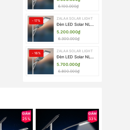
Light ZKC-TG 20W
6.100.000₫
25W 30W All In One
ZALAA SOLAR LIGHT
- 17%
Đèn LED Solar NLMT
Liền Thể ZKC-TG
5.200.000₫
20W All in One |
6.300.000₫
ZALAA Street Light
ZALAA SOLAR LIGHT
- 16%
Đèn LED Solar NLMT
Liền Thể ZKC-TG
5.700.000₫
25W All in One |
6.800.000₫
ZALAA Street Light
25%
33%