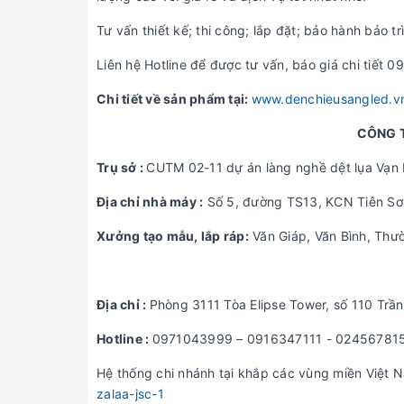
Tư vấn thiết kế; thi công; lắp đặt; bảo hành bảo 
Liên hệ Hotline để được tư vấn, báo giá chi tiết
Chi tiết về sản phẩm tại:
www.denchieusangled.v
CÔNG T
Trụ sở :
CUTM 02-11 dự án làng nghề dệt lụa Vạn
Địa chỉ nhà máy :
Số 5, đường TS13, KCN Tiên Sơn
Xưởng tạo mẫu, lắp ráp:
Văn Giáp, Văn Bình, Thườ
Địa chỉ :
Phòng 3111 Tòa Elipse Tower, số 110 Trầ
Hotline :
0971043999 – 0916347111 - 02456781
Hệ thống chi nhánh tại khắp các vùng miền Việt 
zalaa-jsc-1