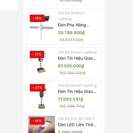
10.987.889₫
ZL-BJ04-CCTV
(80W, IP65)
ZALAA Outdoor
- 19%
Lighting
Đèn Pha Năng
Lượng Mặt Trời Sân
20.789.900₫
Thể Thao ZALAA
25.531.500₫
Jsc Chống Nước
IP65 Cao Cấp
ZALAA Street Lighting
- 17%
Đèn Tín Hiệu Giao
Thông Di Động Năng
87.000.000₫
Lượng Mặt Trời
105.000.000₫
ZALAA ZL-300A-D
ZALAA Street Lighting
- 27%
Đèn Tín Hiệu Giao
Thông Di Động Năng
77.063.591₫
Lượng Mặt Trời
105.086.715₫
ZALAA ZL-409300C
ZALAA SOLAR LIGHT
- 18%
Đèn LED Liền Thể
ZALAA Solar Street
5.000.000₫