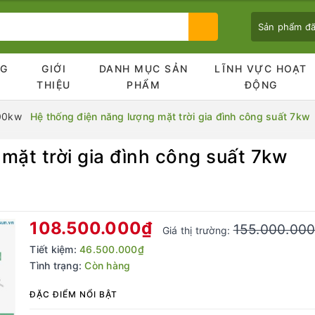
Sản phẩm đ
NG
GIỚI
DANH MỤC SẢN
LĨNH VỰC HOẠT
Ủ
THIỆU
PHẨM
ĐỘNG
200kw
Hệ thống điện năng lượng mặt trời gia đình công suất 7kw
mặt trời gia đình công suất 7kw
Bạn chưa xem sản phẩm nào
108.500.000₫
155.000.00
Giá thị trường:
Tiết kiệm:
46.500.000₫
Tình trạng:
Còn hàng
ĐẶC ĐIỂM NỔI BẬT