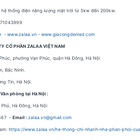
trì hệ thống điện năng lượng mặt trời từ 5kw đến 200kw.
 0971043999
n
-
www.zalaa.vn
-
www.giacongdenled.com
Y CỔ PHẦN ZALAA VIỆT NAM
 Phúc, phường Vạn Phúc, quận Hà Đông, Hà Nội
, Bắc Ninh.
ng Tín, Hà Nội.
Văn phòng tại Hà Nội :
n Phú, Hà Đông, Hà Nội
567 -
Email :
zalaa.vn@gmail.com
Nam:
https://www.zalaa.vn/he-thong-chi-nhanh-nha-phan-phoi-cu