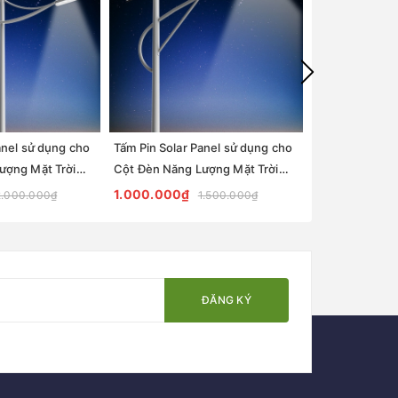
anel sử dụng cho
Tấm Pin Solar Panel sử dụng cho
Tấm Pin Solar 
ượng Mặt Trời
Cột Đèn Năng Lượng Mặt Trời
Năng Lượng Mặt
ALAA
Cần Đơn ZCD ZALAA
linh kiện cho 
1.000.000₫
1.000.000₫
2.000.000₫
1.500.000₫
ĐĂNG KÝ