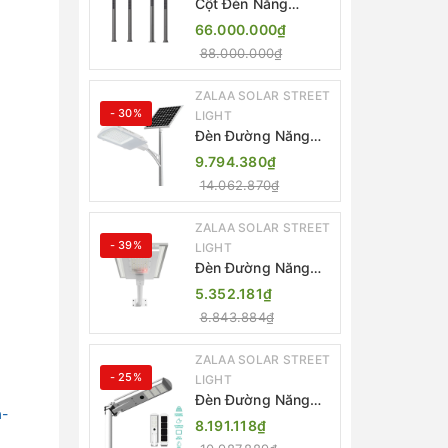
Cột Đèn Năng
Lượng Mặt Trời Dọc
66.000.000₫
Thông Minh ZSR-
88.000.000₫
YYDS-360 | ZALAA
Jsc
ZALAA SOLAR STREET
- 30%
LIGHT
Đèn Đường Năng
Lượng Mặt Trời
9.794.380₫
Thông Minh Điều
14.062.870₫
Khiển MPPT ZL-
GMX01 ZALAA
ZALAA SOLAR STREET
- 39%
LIGHT
Đèn Đường Năng
Lượng Mặt Trời
5.352.181₫
Nhôm Đúc ZALAA
8.843.884₫
ZL-BWH Cao Cấp
IP65
ZALAA SOLAR STREET
- 25%
LIGHT
Đèn Đường Năng
a-
Lượng Mặt Trời Tích
8.191.118₫
Hợp Camera ZALAA