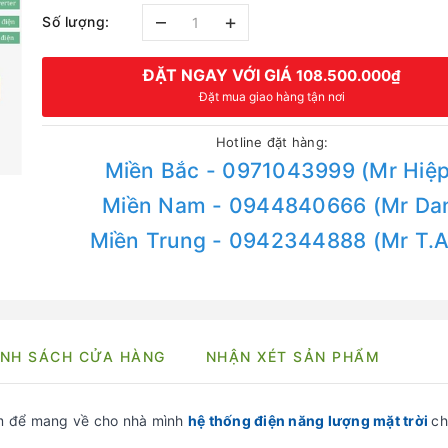
–
+
Số lượng:
ĐẶT NGAY VỚI GIÁ
108.500.000₫
Đặt mua giao hàng tận nơi
Hotline đặt hàng:
Miền Bắc - 0971043999 (Mr Hiệp
Miền Nam - 0944840666 (Mr Da
Miền Trung - 0942344888 (Mr T.
NH SÁCH CỬA HÀNG
NHẬN XÉT SẢN PHẨM
m để mang về cho nhà mình
hệ thống điện năng lượng mặt trời
ch