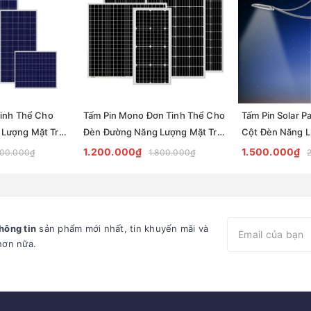
Tinh Thể Cho
Tấm Pin Mono Đơn Tinh Thể Cho
Tấm Pin Solar P
Lượng Mặt Trời
Đèn Đường Năng Lượng Mặt Trời
Cột Đèn Năng L
l for Street
| Zalaa Solar Panel for Street
Cần Đôi ZCD Z
1.200.000₫
1.500.000₫
600.000₫
1.800.000₫
Light
hông tin
sản phẩm mới nhất, tin khuyến mãi và
hơn nữa.