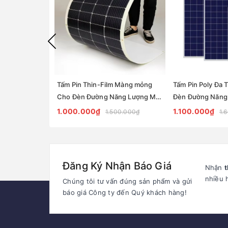
Tấm Pin Thin-Film Màng mỏng
Tấm Pin Poly Đa 
Cho Đèn Đường Năng Lượng Mặt
Đèn Đường Năng 
Trời | Zalaa Solar Panel for Street
| Zalaa Solar Pane
1.000.000₫
1.100.000₫
1.500.000₫
1.
Light
Light
Đăng Ký Nhận Báo Giá
Nhận
t
nhiều 
Chúng tôi tư vấn đúng sản phẩm và gửi
báo giá Công ty đến Quý khách hàng!