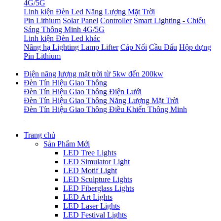
4G/5G
Linh kiện Đèn Led Năng Lượng Mặt Trời
Pin Lithium
Solar Panel
Controller
Smart Lighting - Chiếu
Sáng Thông Minh 4G/5G
Linh kiện Đèn Led khác
Nâng hạ Lighting Lamp Lifter
Cáp Nối
Cầu Đấu
Hộp đựng
Pin Lithium
Điện năng lượng mặt trời từ 5kw đến 200kw
Đèn Tín Hiệu Giao Thông
Đèn Tín Hiệu Giao Thông Điện Lưới
Đèn Tín Hiệu Giao Thông Năng Lượng Mặt Trời
Đèn Tín Hiệu Giao Thông Điều Khiển Thông Minh
Trang chủ
Sản Phẩm Mới
LED Tree Lights
LED Simulator Light
LED Motif Light
LED Sculpture Lights
LED Fiberglass Lights
LED Art Lights
LED Laser Lights
LED Festival Lights