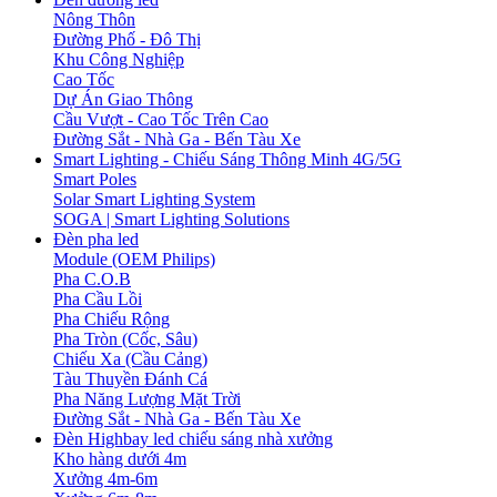
Nông Thôn
Đường Phố - Đô Thị
Khu Công Nghiệp
Cao Tốc
Dự Án Giao Thông
Cầu Vượt - Cao Tốc Trên Cao
Đường Sắt - Nhà Ga - Bến Tàu Xe
Smart Lighting - Chiếu Sáng Thông Minh 4G/5G
Smart Poles
Solar Smart Lighting System
SOGA | Smart Lighting Solutions
Đèn pha led
Module (OEM Philips)
Pha C.O.B
Pha Cầu Lồi
Pha Chiếu Rộng
Pha Tròn (Cốc, Sâu)
Chiếu Xa (Cầu Cảng)
Tàu Thuyền Đánh Cá
Pha Năng Lượng Mặt Trời
Đường Sắt - Nhà Ga - Bến Tàu Xe
Đèn Highbay led chiếu sáng nhà xưởng
Kho hàng dưới 4m
Xưởng 4m-6m