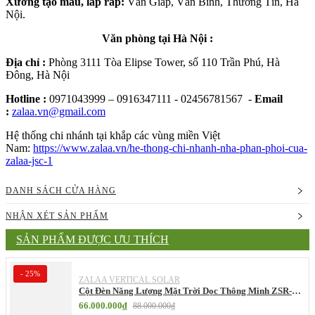
Xưởng tạo mẫu, lắp ráp:
Văn Giáp, Văn Bình, Thường Tín, Hà
Nội.
Văn phòng tại Hà Nội :
Địa chỉ :
Phòng 3111 Tòa Elipse Tower, số 110 Trần Phú, Hà
Đông, Hà Nội
Hotline :
0971043999 – 0916347111 - 02456781567 -
Email
:
zalaa.vn@gmail.com
Hệ thống chi nhánh tại khắp các vùng miền Việt
Nam:
https://www.zalaa.vn/he-thong-chi-nhanh-nha-phan-phoi-cua-
zalaa-jsc-1
DANH SÁCH CỬA HÀNG
NHẬN XÉT SẢN PHẨM
SẢN PHẨM ĐƯỢC ƯU THÍCH
- 25%
ZALAA VERTICAL SOLAR
Cột Đèn Năng Lượng Mặt Trời Dọc Thông Minh ZSR-
YYDS-360 | ZALAA Jsc
66.000.000₫
88.000.000₫