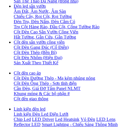
Sân Thể Thao Đa Năng (trong nhà)
Đèn led sân vườn
Âm Đất, Âm Nước, Âm Sàn
Chiếu Cây, Rọi Cột, Rọi Tường
Đèn Trụ, Đèn Nấm, Đèn Cắm Cỏ
Trụ Cột Hàng Rào, Đầu Cột, Cổng Tường Rào
Cột Đèn Cao Sân Vườn Công Viên
Hắt Tường, Gắn Cửa, Gắn Tường
Cột đèn sân vườn công viên
Cột Đèn Gang Đúc (Cổ Điển)
Cột Đèn Thép (Bền Bỉ)
Cột Đèn Nhôm (Hiện Đại)
Sản Xuất Theo Thiết Kế
Cột đèn cao áp
Cột Đèn Đường Thép - Mạ kém nhúng nóng
Cột Đèn Ống Thép - Sơn tĩnh điện
Cần Đèn, Giá Đỡ Tấm Panel NLMT
Khung móng & Các bộ phận #
Cột đèn giao thông
Linh kiện đèn led
Linh kiện Đèn Led Điện Lưới
Chip Led
LED Driver
Led Heatsink
Vỏ Đèn
LED Lens
Reflector LED
Smart Lighting - Chiếu Sáng Thông Minh