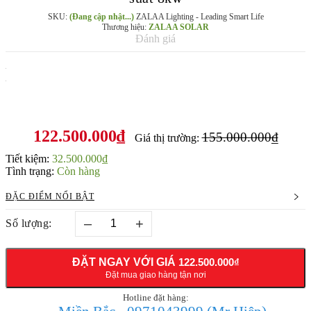
SKU:
(Đang cập nhật...)
ZALAA Lighting - Leading Smart Life
Thương hiệu:
ZALAA SOLAR
Đánh giá
122.500.000₫
155.000.000₫
Giá thị trường:
Tiết kiệm:
32.500.000₫
Tình trạng:
Còn hàng
ĐẶC ĐIỂM NỔI BẬT
–
+
Số lượng:
ĐẶT NGAY VỚI GIÁ
122.500.000₫
Đặt mua giao hàng tận nơi
Hotline đặt hàng: