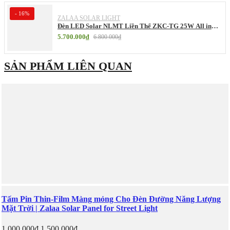
- 16%
ZALAA SOLAR LIGHT
Đèn LED Solar NLMT Liền Thể ZKC-TG 25W All in
One | ZALAA Street Light
5.700.000₫
6.800.000₫
SẢN PHẨM LIÊN QUAN
Tấm Pin Thin-Film Màng mỏng Cho Đèn Đường Năng Lượng
Mặt Trời | Zalaa Solar Panel for Street Light
1.000.000₫
1.500.000₫