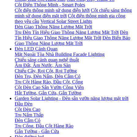
Cột Điện Thông Minh - Smart Poles
Cột điện thông minh sử dụng điện lưới
Cột chiếu sáng thông
minh sử dụng điện mặt trời
Cột điện thông minh gia công
theo yêu cầu
Vertical Solar Street Lights
Đèn Giao Thông Năng Lượng Mặt Trời
Trụ Đèn Tín Hiệu Giao Thông Năng Lượng Mặt Trời
Đèn
Tín Hiệu Giao Thông Năng Lượng Mặt Trời
Đèn Biển Báo
Giao Thông Năng Lượng Mặt Trời
Đèn LED Cảnh Quan
Mặt Ngoài Tòa Nhà Building Facade Lighting
Chiếu sáng cảnh quan nghệ thuật
Âm Đất, Âm Nước, Âm Sàn
Chiếu Cây, Rọi Cột, Rọi Tường
Đèn Trụ, Đèn Nấm, Đèn Cắm Cỏ
Trụ Cột Hàng Rào, Đầu Cột, Cổng
Cột Đèn Cao Sân Vườn Công Viên
Hắt Tường, Gắn Cửa, Gắn Tường
Garden Solar Lighting - Đèn sân vườn năng lượng mặt trời
Đầu Đèn
Cột Đèn Cao
Trụ Nấm Thấp
Đèn Cắm Cỏ
Trụ Cổng, Đầu Cột Hàng Rào
Gắn Tường - Gắn Cửa
Đèn đường led