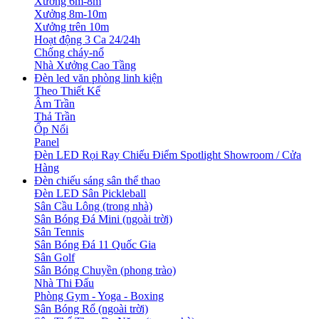
Xưởng 6m-8m
Xưởng 8m-10m
Xưởng trên 10m
Hoạt động 3 Ca 24/24h
Chống cháy-nổ
Nhà Xưởng Cao Tầng
Đèn led văn phòng linh kiện
Theo Thiết Kế
Âm Trần
Thả Trần
Ốp Nổi
Panel
Đèn LED Rọi Ray Chiếu Điểm Spotlight Showroom / Cửa
Hàng
Đèn chiếu sáng sân thể thao
Đèn LED Sân Pickleball
Sân Cầu Lông (trong nhà)
Sân Bóng Đá Mini (ngoài trời)
Sân Tennis
Sân Bóng Đá 11 Quốc Gia
Sân Golf
Sân Bóng Chuyền (phong trào)
Nhà Thi Đấu
Phòng Gym - Yoga - Boxing
Sân Bóng Rổ (ngoài trời)