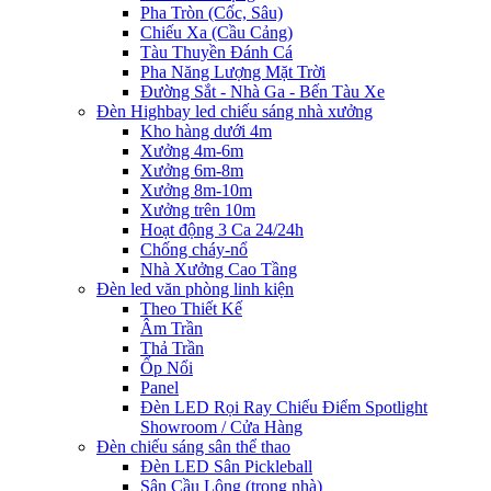
Pha Tròn (Cốc, Sâu)
Chiếu Xa (Cầu Cảng)
Tàu Thuyền Đánh Cá
Pha Năng Lượng Mặt Trời
Đường Sắt - Nhà Ga - Bến Tàu Xe
Đèn Highbay led chiếu sáng nhà xưởng
Kho hàng dưới 4m
Xưởng 4m-6m
Xưởng 6m-8m
Xưởng 8m-10m
Xưởng trên 10m
Hoạt động 3 Ca 24/24h
Chống cháy-nổ
Nhà Xưởng Cao Tầng
Đèn led văn phòng linh kiện
Theo Thiết Kế
Âm Trần
Thả Trần
Ốp Nổi
Panel
Đèn LED Rọi Ray Chiếu Điểm Spotlight
Showroom / Cửa Hàng
Đèn chiếu sáng sân thể thao
Đèn LED Sân Pickleball
Sân Cầu Lông (trong nhà)