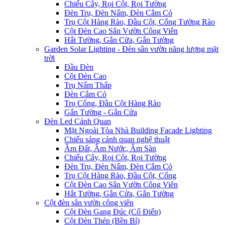
Chiếu Cây, Rọi Cột, Rọi Tường
Đèn Trụ, Đèn Nấm, Đèn Cắm Cỏ
Trụ Cột Hàng Rào, Đầu Cột, Cổng Tường Rào
Cột Đèn Cao Sân Vườn Công Viên
Hắt Tường, Gắn Cửa, Gắn Tường
Garden Solar Lighting - Đèn sân vườn năng lượng mặt
trời
Đầu Đèn
Cột Đèn Cao
Trụ Nấm Thấp
Đèn Cắm Cỏ
Trụ Cổng, Đầu Cột Hàng Rào
Gắn Tường - Gắn Cửa
Đèn Led Cảnh Quan
Mặt Ngoài Tòa Nhà Building Facade Lighting
Chiếu sáng cảnh quan nghệ thuật
Âm Đất, Âm Nước, Âm Sàn
Chiếu Cây, Rọi Cột, Rọi Tường
Đèn Trụ, Đèn Nấm, Đèn Cắm Cỏ
Trụ Cột Hàng Rào, Đầu Cột, Cổng
Cột Đèn Cao Sân Vườn Công Viên
Hắt Tường, Gắn Cửa, Gắn Tường
Cột đèn sân vườn công viên
Cột Đèn Gang Đúc (Cổ Điển)
Cột Đèn Thép (Bền Bỉ)