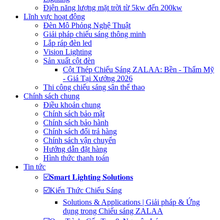
Điện năng lượng mặt trời từ 5kw đến 200kw
Lĩnh vực hoạt động
Đèn Mô Phỏng Nghệ Thuật
Giải pháp chiếu sáng thông minh
Lắp ráp đèn led
Vision Lighting
Sản xuất cột đèn
Cột Thép Chiếu Sáng ZALAA: Bền - Thẩm Mỹ
- Giá Tại Xưởng 2026
Thi công chiếu sáng sân thể thao
Chính sách chung
Điều khoản chung
Chính sách bảo mật
Chính sách bảo hành
Chính sách đổi trả hàng
Chính sách vận chuyển
Hướng dẫn đặt hàng
Hình thức thanh toán
Tin tức
☑️𝐒𝐦𝐚𝐫𝐭 𝐋𝐢𝐠𝐡𝐭𝐢𝐧𝐠 𝐒𝐨𝐥𝐮𝐭𝐢𝐨𝐧𝐬
☑️Kiến Thức Chiếu Sáng
Solutions & Applications | Giải pháp & Ứng
dụng trong Chiếu sáng ZALAA