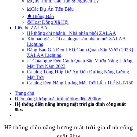
☑️Quy Trình, Cấu Tạo & Nguyên Lý
☑️Các Dự Án Tiêu Biểu
🔔Thông Báo
♻️Hoạt Động Xã Hội
Liên hệ ZALAA
Hệ thống chi nhánh - Nhà phân phối ZALAA
Xin báo giá - Tải catalogue sản phẩm mới ZALAA
Lighting
Bảng Báo Giá Đèn LED Cảnh Quan Sân Vườn 2023 |
ZALAA Lighting
✅ Catalogue Đèn Cảnh Quan Sân Vườn Năng Lượng
Mặt Trời Năm 2023
Catalog Tổng Hợp Dự Án Đèn Đường Năng Lượng
Mặt Trời
Catalog Đèn Năng Lượng Mặt Trời Liền Thể ZLT-150
Trang chủ
Điện năng lượng mặt trời từ 5kw đến 200kw
Hệ thống điện năng lượng mặt trời gia đình công suất
8kw
Hệ thống điện năng lượng mặt trời gia đình công
suất 8kw