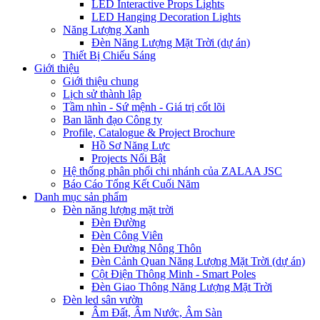
LED Interactive Props Lights
LED Hanging Decoration Lights
Năng Lượng Xanh
Đèn Năng Lượng Mặt Trời (dự án)
Thiết Bị Chiếu Sáng
Giới thiệu
Giới thiệu chung
Lịch sử thành lập
Tầm nhìn - Sứ mệnh - Giá trị cốt lõi
Ban lãnh đạo Công ty
Profile, Catalogue & Project Brochure
Hồ Sơ Năng Lực
Projects Nổi Bật
Hệ thống phân phối chi nhánh của ZALAA JSC
Báo Cáo Tổng Kết Cuối Năm
Danh mục sản phẩm
Đèn năng lượng mặt trời
Đèn Đường
Đèn Công Viên
Đèn Đường Nông Thôn
Đèn Cảnh Quan Năng Lượng Mặt Trời (dự án)
Cột Điện Thông Minh - Smart Poles
Đèn Giao Thông Năng Lượng Mặt Trời
Đèn led sân vườn
Âm Đất, Âm Nước, Âm Sàn