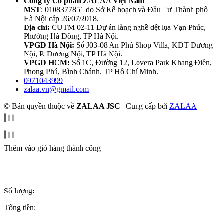
Công ty Cổ phần ZALAA Việt Nam
MST
: 0108377851 do Sở Kế hoạch và Đầu Tư Thành phố
Hà Nội cấp 26/07/2018.
Địa chỉ:
CUTM 02-11 Dự án làng nghề dệt lụa Vạn Phúc,
Phường Hà Đông, TP Hà Nội.
VPGD Hà Nội:
Số J03-08 An Phú Shop Villa, KĐT Dương
Nội, P. Dương Nội, TP Hà Nội.
VPGD HCM:
Số 1C, Đường 12, Lovera Park Khang Điền,
Phong Phú, Bình Chánh. TP Hồ Chí Minh.
0971043999
zalaa.vn@gmail.com
© Bản quyền thuộc về
ZALAA JSC
|
Cung cấp bởi
ZALAA
Thêm vào giỏ hàng thành công
Số lượng:
Tổng tiền: