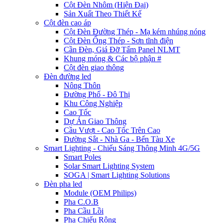
Cột Đèn Nhôm (Hiện Đại)
Sản Xuất Theo Thiết Kế
Cột đèn cao áp
Cột Đèn Đường Thép - Mạ kém nhúng nóng
Cột Đèn Ống Thép - Sơn tĩnh điện
Cần Đèn, Giá Đỡ Tấm Panel NLMT
Khung móng & Các bộ phận #
Cột đèn giao thông
Đèn đường led
Nông Thôn
Đường Phố - Đô Thị
Khu Công Nghiệp
Cao Tốc
Dự Án Giao Thông
Cầu Vượt - Cao Tốc Trên Cao
Đường Sắt - Nhà Ga - Bến Tàu Xe
Smart Lighting - Chiếu Sáng Thông Minh 4G/5G
Smart Poles
Solar Smart Lighting System
SOGA | Smart Lighting Solutions
Đèn pha led
Module (OEM Philips)
Pha C.O.B
Pha Cầu Lồi
Pha Chiếu Rộng