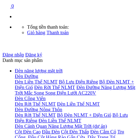
0
Tổng tiền thanh toán:
Giỏ hàng
Thanh toán
Đăng nhập
Đăng ký
Danh mục sản phẩm
Đèn năng lượng mặt trời
Đèn Đường
Đèn Liền Thể NLMT
Bộ Lưu Điện Riêng
Bộ Đèn NLMT +
Điện Gió
Đèn Rời Thể NLMT
Đèn Đường Năng Lượng Mặt
Trời Mắc Song Song Điện Lưới AC220V
Đèn Công Viên
Đèn Rời Thể NLMT
Đèn Liền Thể NLMT
Đèn Đường Nông Thôn
Đèn Rời Thể NLMT
Bộ Đèn NLMT + Điện Gió
Bộ Lưu
Điện Riêng
Đèn Liền Thể NLMT
Đèn Cảnh Quan Năng Lượng Mặt Trời (dự án)
Cột Đèn Cao
Đầu Đèn
Cột Đèn Thấp
Đèn Cắm Cỏ
Trụ
Cổng, Đầu Cột Hàng Rào
Gắn Cửa, Dây Trang Trí