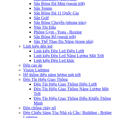
Sân Bóng Đá Mini (ngoài trời)
Sân Tennis
Sân Bóng Đá 11 Quốc Gia
Sân Golf
Sân Bóng Chuyền (phong trào)
Nhà Thi Đấu
Phòng Gym - Yoga - Boxing
Sân Bóng Rổ (ngoài trời)
Sân Thể Thao Đa Năng (trong nhà)
Linh kiện đèn led
Linh kiện Đèn Led Điện Lưới
Linh kiện Đèn Led Năng Lượng Mặt Trời
Linh kiện Đèn Led khác
Đèn cao áp
Vision Lighting
Hệ thống điện năng lượng mặt trời
Đèn Tín Hiệu Giao Thông
Đèn Tín Hiệu Giao Thông Điện Lưới
Đèn Tín Hiệu Giao Thông Năng Lượng Mặt
Trời
Đèn Tín Hiệu Giao Thông Điều Khiển Thông
Minh
Đèn chống cháy nổ
Đèn Chiếu Sáng Tòa Nhà và Cầu | Building - Bridge
Lighting