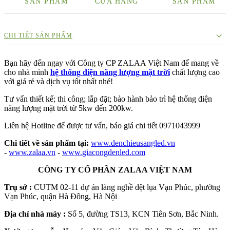
SẢN PHẨM
CỬA HÀNG
SẢN PHẨM
CHI TIẾT SẢN PHẨM
Bạn hãy đến ngay với Công ty CP ZALAA Việt Nam để mang về
cho nhà mình
hệ thống điện năng lượng mặt trời
chất lượng cao
với giá rẻ và dịch vụ tốt nhất nhé!
Tư vấn thiết kế; thi công; lắp đặt; bảo hành bảo trì hệ thống điện
năng lượng mặt trời từ 5kw đến 200kw.
Liên hệ Hotline để được tư vấn, báo giá chi tiết 0971043999
Chi tiết về sản phẩm tại:
www.denchieusangled.vn
-
www.zalaa.vn
-
www.giacongdenled.com
CÔNG TY CỔ PHẦN ZALAA VIỆT NAM
Trụ sở :
CUTM 02-11 dự án làng nghề dệt lụa Vạn Phúc, phường
Vạn Phúc, quận Hà Đông, Hà Nội
Địa chỉ nhà máy :
Số 5, đường TS13, KCN Tiên Sơn, Bắc Ninh.